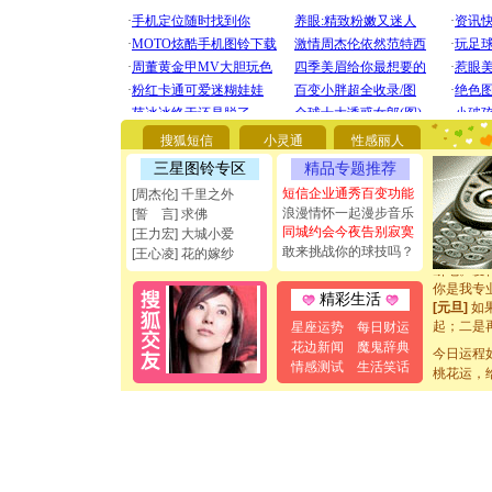
[圣诞节]
你太多，
要平安！
搜狐短信
小灵通
性感丽人
[圣诞节]
三星图铃专区
精品专题推荐
能正大光明
都要快乐噢
短信企业通秀百变功能
[周杰伦] 千里之外
[圣诞节]
浪漫情怀一起漫步音乐
[誓 言] 求佛
如意,快乐
同城约会今夜告别寂寞
[王力宏] 大城小爱
[元旦]
看
敢来挑战你的球技吗？
[王心凌] 花的嫁纱
断电。爱
你是我专
精彩生活
[元旦]
如
起；二是
星座运势
每日财运
离。水晶
花边新闻
魔鬼辞典
今日运程
[元旦]
当
情感测试
生活笑话
桃花运，
泣，这痛
卖了。水
[春节]
风
颜！冬去
道一声平
[春节]
传
片叶子是