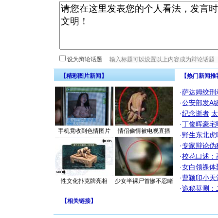
设为辩论话题
【精彩图片新闻】
【热门新闻推
·
萨达姆绞刑
·
公安部发A
·
纪念逝者
太
·
丁俊晖豪宅
手机竟收到色情图片
情侣偷情被电视直播
·
野生东北虎
·
专家辩论伪
·
校花口述：
·
女白领祼体
·
曹颖印小天
性文化扑克牌亮相
少女半裸尸首惨不忍睹
·
诡秘莫测：
【
相关链接
】