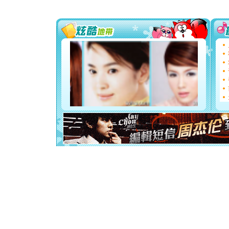
送你一棵
[圣诞节]
你太多，
要平安！
[圣诞节]
能正大光明
都要快乐噢
[圣诞节]
如意,快乐
[元旦]
看
断电。爱
你是我专
[元旦]
如
起；二是
离。水晶
[元旦]
当
泣，这痛
卖了。水
[春节]
风
颜！冬去
道一声平
[春节]
传
片叶子是
送你一棵