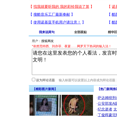
我来说两句
全部跟贴
精华
用户：
*依然范特西、刘亦菲、夜宴……网罗天下热词的输入法！
设为辩论话题
【精彩图片新闻】
【热门新闻推
·
萨达姆绞刑
·
公安部发A
·
纪念逝者
太
·
丁俊晖豪宅