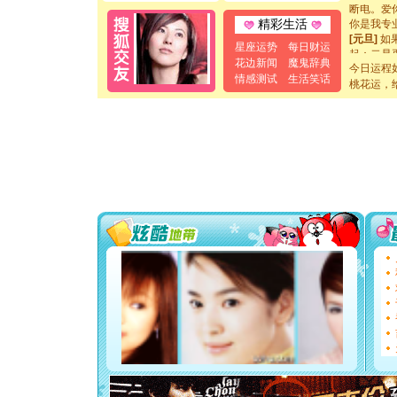
断电。爱
你是我专
精彩生活
[元旦]
如
星座运势
每日财运
起；二是
花边新闻
魔鬼辞典
离。水晶
今日运程
[元旦]
当
情感测试
生活笑话
桃花运，
泣，这痛
卖了。水
[春节]
风
颜！冬去
道一声平
[春节]
传
片叶子是
送你一棵
[圣诞节]
你太多，
要平安！
[圣诞节]
能正大光明
都要快乐噢
[圣诞节]
如意,快乐
[元旦]
看
断电。爱
你是我专
[元旦]
如
起；二是