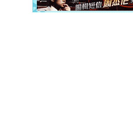
离。水晶
[元旦]
当
泣，这痛
卖了。水
[春节]
风
颜！冬去
道一声平
[春节]
传
片叶子是
送你一棵