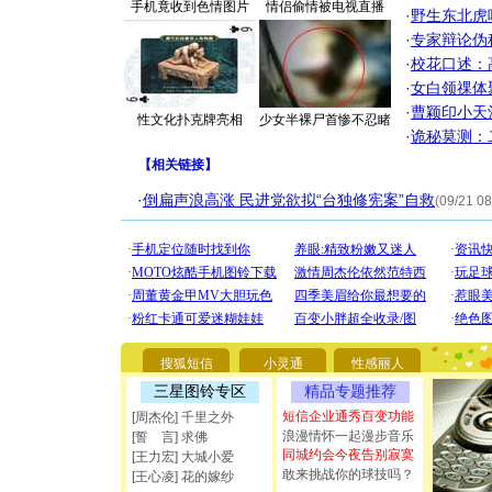
手机竟收到色情图片
情侣偷情被电视直播
·
野生东北虎
·
专家辩论伪
·
校花口述：
·
女白领祼体
·
曹颖印小天
性文化扑克牌亮相
少女半裸尸首惨不忍睹
·
诡秘莫测：
【
相关链接
】
·
倒扁声浪高涨 民进党欲拟“台独修宪案”自救
(09/21 08
[圣诞节]
你太多，
搜狐短信
小灵通
性感丽人
要平安！
[圣诞节]
三星图铃专区
精品专题推荐
能正大光明
短信企业通秀百变功能
[周杰伦] 千里之外
都要快乐噢
浪漫情怀一起漫步音乐
[誓 言] 求佛
[圣诞节]
同城约会今夜告别寂寞
[王力宏] 大城小爱
如意,快乐
敢来挑战你的球技吗？
[王心凌] 花的嫁纱
[元旦]
看