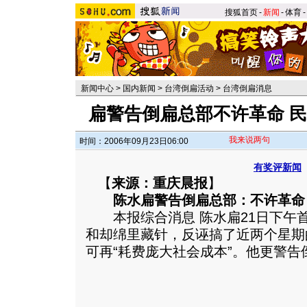
搜狐首页
-
新闻
-
体育
-
新闻中心
>
国内新闻
>
台湾倒扁活动
>
台湾倒扁消息
扁警告倒扁总部不许革命 
我来说两句
时间：2006年09月23日06:00
有奖评新闻
【
来源：重庆晨报
】
陈水扁警告倒扁总部：不许革命
本报综合消息 陈水扁21日下午
和却绵里藏针，反诬搞了近两个星期
可再“耗费庞大社会成本”。他更警告