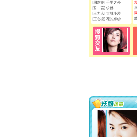
[周杰伦] 千里之外
[誓 言] 求佛
[王力宏] 大城小爱
[王心凌] 花的嫁纱