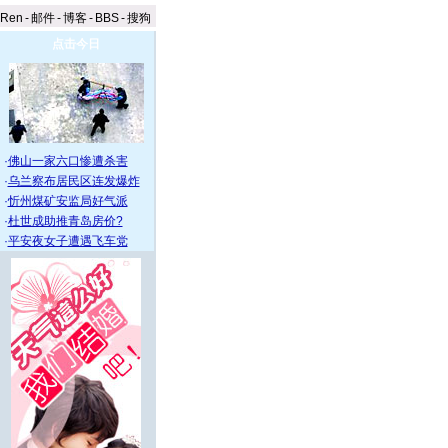
aRen
-
邮件
-
博客
-
BBS
-
搜狗
点击今日
·
佛山一家六口惨遭杀害
·
乌兰察布居民区连发爆炸
·
忻州煤矿安监局好气派
·
杜世成助推青岛房价?
·
平安夜女子遭遇飞车党