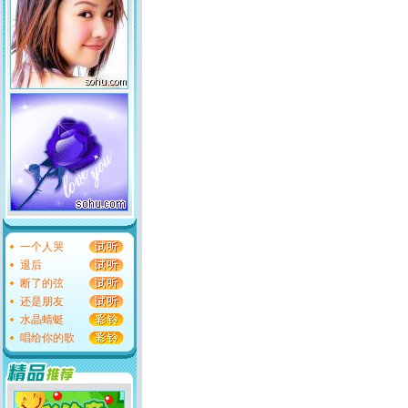
一个人哭
退后
断了的弦
还是朋友
水晶蜻蜓
唱给你的歌