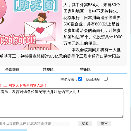
人，其中外宾584人，来自30个
国家和地区，其中不乏英特尔、
花旗银行、日本川崎造船等世界
500强企业，并有80%以上是首
次参加港洽会的新面孔，计划参
加签约达35个、总投资共计1000
万美元以上的项目。
本次会议期间并将有一大批
奠基开工，包括投资总额达9.3亿元的蓝星化工及南通洋口港太阳岛
全部跟贴
精华区
辩论区
匿名发表：
隐藏地址：
宴……网罗天下热词的输入法！