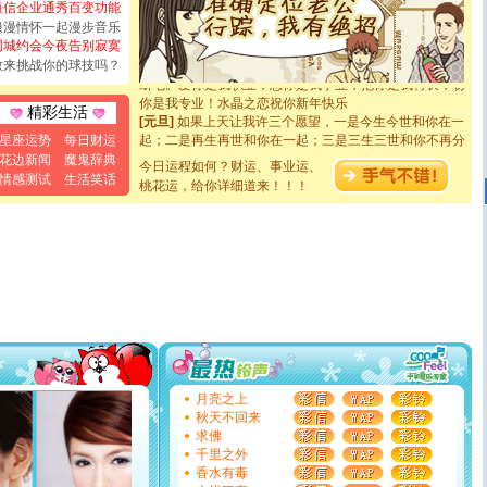
都要快乐噢!
短信企业通秀百变功能
[圣诞节]
奉上一颗祝福的心,在这个特别的日子里,愿幸福,
浪漫情怀一起漫步音乐
如意,快乐,鲜花,一切美好的祝愿与你同在.圣诞快乐!
同城约会今夜告别寂寞
[元旦]
看到你我会触电；看不到你我要充电；没有你我会
敢来挑战你的球技吗？
断电。爱你是我职业，想你是我事业，抱你是我特长，吻
你是我专业！水晶之恋祝你新年快乐
精彩生活
[元旦]
如果上天让我许三个愿望，一是今生今世和你在一
起；二是再生再世和你在一起；三是三生三世和你不再分
星座运势
每日财运
离。水晶之恋祝你新年快乐
花边新闻
魔鬼辞典
今日运程如何？财运、事业运、
[元旦]
当我狠下心扭头离去那一刻，你在我身后无助地哭
情感测试
生活笑话
泣，这痛楚让我明白我多么爱你。我转身抱住你：这猪不
桃花运，给你详细道来！！！
卖了。水晶之恋祝你新年快乐。
[春节]
风柔雨润好月圆，半岛铁盒伴身边，每日尽显开心
颜！冬去春来似水如烟，劳碌人生需尽欢！听一曲轻歌，
道一声平安！新年吉祥万事如愿
[春节]
传说薰衣草有四片叶子：第一片叶子是信仰，第二
片叶子是希望，第三片叶子是爱情，第四片叶子是幸运。
送你一棵薰衣草，愿你新年快乐！
[圣诞节]
圣诞节到了，想想没什么送给你的，又不打算给
你太多，只有给你五千万：千万快乐！千万要健康！千万
要平安！千万要知足！千万不要忘记我！
[圣诞节]
不只这样的日子才会想起你,而是这样的日子才
月亮之上
能正大光明地骚扰你,告诉你,圣诞要快乐!新年要快乐!天天
秋天不回来
都要快乐噢!
求佛
[圣诞节]
奉上一颗祝福的心,在这个特别的日子里,愿幸福,
千里之外
如意,快乐,鲜花,一切美好的祝愿与你同在.圣诞快乐!
香水有毒
[元旦]
看到你我会触电；看不到你我要充电；没有你我会