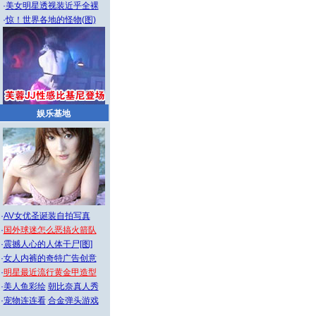
·
美女明星透视装近乎全裸
·
惊！世界各地的怪物(图)
娱乐基地
·
AV女优圣诞装自拍写真
·
国外球迷怎么恶搞火箭队
·
震撼人心的人体干尸[图]
·
女人内裤的奇特广告创意
·
明星最近流行黄金甲造型
·
美人鱼彩绘
朝比奈真人秀
·
宠物连连看
合金弹头游戏