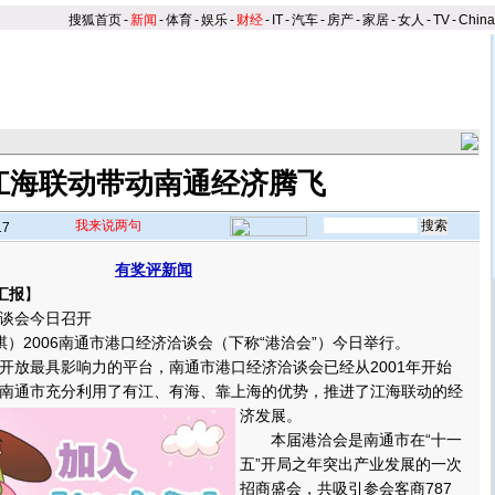
搜狐首页
-
新闻
-
体育
-
娱乐
-
财经
-
IT
-
汽车
-
房产
-
家居
-
女人
-
TV
-
Chin
江海联动带动南通经济腾飞
我来说两句
17
有奖评新闻
汇报
】
谈会今日召开
）2006南通市港口经济洽谈会（下称“港洽会”）今日举行。
放最具影响力的平台，南通市港口经济洽谈会已经从2001年开始
南通市充分利用了有江、有海、靠上海的优势，推进了江海联动的经
济发展。
本届港洽会是南通市在“十一
五”开局之年突出产业发展的一次
招商盛会，共吸引参会客商787