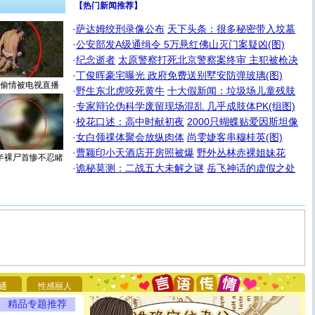
【热门新闻推荐】
·
萨达姆绞刑录像公布
天下头条：很多秘密带入坟墓
·
公安部发A级通缉令 5万悬红佛山灭门案疑凶(图)
·
纪念逝者
太原警察打死北京警察案终审 主犯被枪决
·
丁俊晖豪宅曝光 政府免费送别墅安防弹玻璃(图)
偷情被电视直播
·
野生东北虎咬死黄牛
十大假新闻：垃圾场儿童残肢
·
专家辩论伪科学废留现场混乱 几乎成肢体PK(组图)
·
校花口述：高中时献初夜
2000只蝴蝶贴爱因斯坦像
·
女白领祼体聚会放纵肉体
尚雯婕客串穆桂英(图)
·
曹颖印小天酒店开房照被爆
野外丛林赤裸姐妹花
半裸尸首惨不忍睹
·
诡秘莫测：二战五大未解之谜
岳飞神话的虚假之处
[圣诞节]
圣诞节到了，想想没什么送给你的，又不打算给
你太多，只有给你五千万：千万快乐！千万要健康！千万
要平安！千万要知足！千万不要忘记我！
通
性感丽人
[圣诞节]
不只这样的日子才会想起你,而是这样的日子才
精品专题推荐
能正大光明地骚扰你,告诉你,圣诞要快乐!新年要快乐!天天