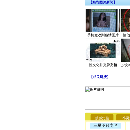
【精彩图片新闻】
手机竟收到色情图片
情侣
性文化扑克牌亮相
少女
【
相关链接
】
搜狐短信
小灵
三星图铃专区