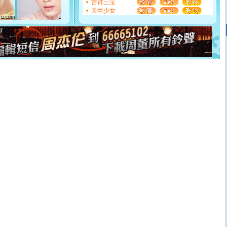
吉祥三宝
断电。爱你是我职业，想你是我事业，抱你是我特长，吻
天竺少女
你是我专业！水晶之恋祝你新年快乐
[元旦]
如果上天让我许三个愿望，一是今生今世和你在一
起；二是再生再世和你在一起；三是三生三世和你不再分
离。水晶之恋祝你新年快乐
[元旦]
当我狠下心扭头离去那一刻，你在我身后无助地哭
泣，这痛楚让我明白我多么爱你。我转身抱住你：这猪不
卖了。水晶之恋祝你新年快乐。
[春节]
风柔雨润好月圆，半岛铁盒伴身边，每日尽显开心
颜！冬去春来似水如烟，劳碌人生需尽欢！听一曲轻歌，
道一声平安！新年吉祥万事如愿
[春节]
传说薰衣草有四片叶子：第一片叶子是信仰，第二
片叶子是希望，第三片叶子是爱情，第四片叶子是幸运。
送你一棵薰衣草，愿你新年快乐！