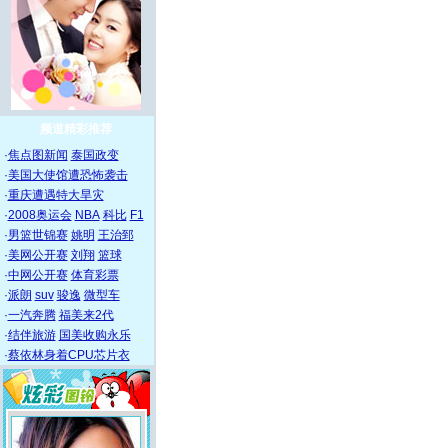
频道精彩推荐
·
焦点图新闻
泰国政变
·
美国大使馆遭恐怖袭击
·
重庆遭遇特大旱灾
·
2008奥运会
NBA
科比
F1
·
男篮世锦赛
姚明
王治郅
·
美网公开赛
刘翔
篮球
·
中网公开赛
体育彩票
·
派朗
suv
骏逸
微型车
·
一汽奔腾
福美来2代
·
结伴旅游
国美收购永乐
·
蔡依林身着CPU芯片衣