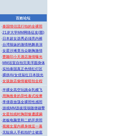
百姓论坛
·
泰国情侣流行拍的全裸照
·
21岁大学MM网络征友(图)
·
日本超女选秀必须亮内裤
·
台湾辣妹的激情艳舞表演
·
女星沙滩竟当众吻胸激情
·
曹颖印小天酒店激情曝光
·
MM浴室自拍完美浑圆身体
·
实拍泰国真正色情红灯区
·
裸拼AV女优翁红日本脱光
·
女孩旅店偷情被暗拍全程
·
半裸女高空玩跳伞乳横飞
·
用胸推拿的异性泰式按摩
·
李倩蓉放荡全裸照性感照
·
游戏MM选拔现场随便碰臀
·
女星拍戏时胸部惨遭蹂躏
·
老板电脑里和二奶开房照
·
视频女屋内裸身挑逗一幕
·
无耻病人手机拍护士裙底