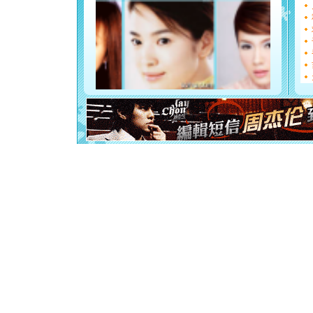
[圣诞节]
能正大光明
都要快乐噢
[圣诞节]
如意,快乐
[元旦]
看
断电。爱
你是我专
[元旦]
如
起；二是
离。水晶
[元旦]
当
泣，这痛
卖了。水
[春节]
风
颜！冬去
道一声平
[春节]
传
片叶子是
送你一棵