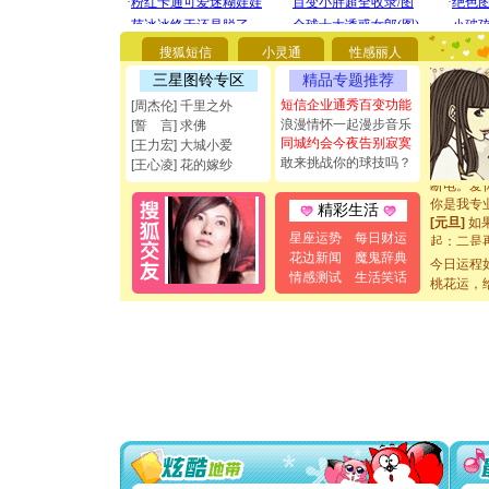
[圣诞节]
你太多，
要平安！
搜狐短信
小灵通
性感丽人
[圣诞节]
三星图铃专区
精品专题推荐
能正大光明
都要快乐噢
短信企业通秀百变功能
[周杰伦] 千里之外
[圣诞节]
浪漫情怀一起漫步音乐
[誓 言] 求佛
如意,快乐
同城约会今夜告别寂寞
[王力宏] 大城小爱
[元旦]
看
敢来挑战你的球技吗？
[王心凌] 花的嫁纱
断电。爱
你是我专
精彩生活
[元旦]
如
起；二是
星座运势
每日财运
离。水晶
花边新闻
魔鬼辞典
今日运程
[元旦]
当
情感测试
生活笑话
桃花运，
泣，这痛
卖了。水
[春节]
风
颜！冬去
道一声平
[春节]
传
片叶子是
送你一棵
[圣诞节]
你太多，
要平安！