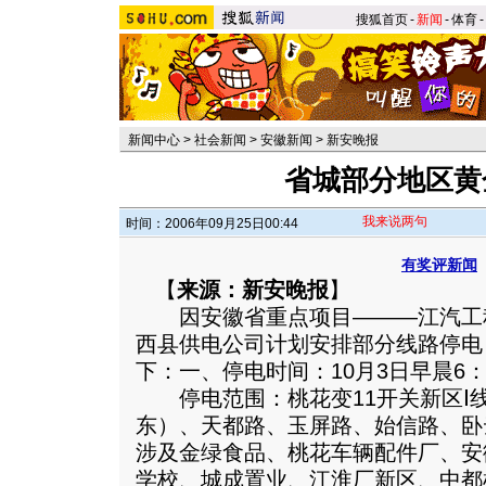
搜狐首页
-
新闻
-
体育
-
新闻中心
>
社会新闻
>
安徽新闻
>
新安晚报
省城部分地区黄
我来说两句
时间：2006年09月25日00:44
有奖评新闻
【
来源：新安晚报
】
因安徽省重点项目———江汽工程1
西县供电公司计划安排部分线路停电
下：一、停电时间：10月3日早晨6：0
停电范围：桃花变11开关新区Ⅰ
东）、天都路、玉屏路、始信路、卧
涉及金绿食品、桃花车辆配件厂、安
学校、城成置业、江淮厂新区、中都