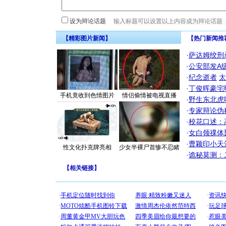
设为辩论话题
【精彩图片新闻】
【热门新闻推
·
萨达姆绞刑
·
公安部发A
·
纪念逝者
太
·
丁俊晖豪宅
手机竟收到色情图片
情侣偷情被电视直播
·
野生东北虎
·
专家辩论伪
·
校花口述：
·
女白领祼体
·
曹颖印小天
性文化扑克牌亮相
少女半裸尸首惨不忍睹
·
诡秘莫测：
【
相关链接
】