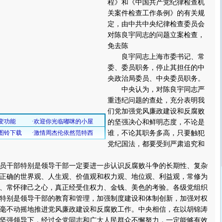
程》和《中国共产党纪律检查机
关案件检查工作条例》的有关规
定，由中共中央纪律检查委员会
对陈良宇同志的问题立案检查，
免去陈
良宇同志上海市委书记、常
委、委员职务，停止其担任的中
央政治局委员、中央委员职务。
中央认为，对陈良宇同志严
重违纪问题的查处，充分表明我
们党加强党风廉政建设和反腐败
的坚强决心和鲜明态度，不论是
谁，不论其职务多高，只要触犯
党纪国法，都要受到严肃追究和
干部特别是领导干部一定要进一步认识反腐败斗争的长期性、复杂
正确的世界观、人生观、价值观和权力观、地位观、利益观，常修为
、常怀律己之心，真正经受住权力、金钱、美色的考验。各级党组织
特别是领导干部的教育和管理，加强制度建设和体制创新，加强对权
毫不动摇地推进党风廉政建设和反腐败工作。中央相信，在以胡锦涛
坚强领导下，经过全党同志和广大人民群众不懈努力，一定能够有效