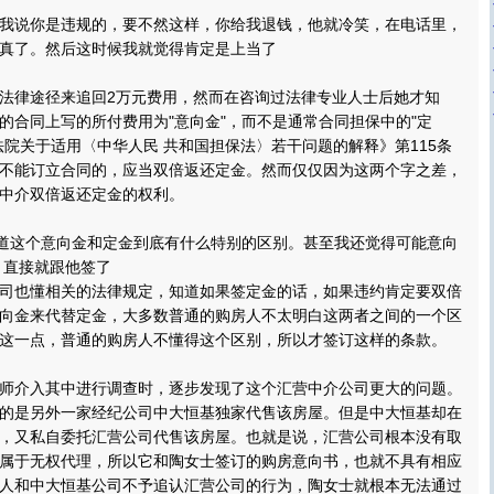
说你是违规的，要不然这样，你给我退钱，他就冷笑，在电话里，
真了。然后这时候我就觉得肯定是上当了
律途径来追回2万元费用，然而在咨询过法律专业人士后她才知
的合同上写的所付费用为"意向金"，而不是通常合同担保中的"定
法院关于适用〈中华人民 共和国担保法〉若干问题的解释》第115条
不能订立合同的，应当双倍返还定金。然而仅仅因为这两个字之差，
中介双倍返还定金的权利。
道这个意向金和定金到底有什么特别的区别。甚至我还觉得可能意向
 直接就跟他签了
也懂相关的法律规定，知道如果签定金的话，如果违约肯定要双倍
向金来代替定金，大多数普通的购房人不太明白这两者之间的一个区
这一点，普通的购房人不懂得这个区别，所以才签订这样的条款。
介入其中进行调查时，逐步发现了这个汇营中介公司更大的问题。
的是另外一家经纪公司中大恒基独家代售该房屋。但是中大恒基却在
，又私自委托汇营公司代售该房屋。也就是说，汇营公司根本没有取
属于无权代理，所以它和陶女士签订的购房意向书，也就不具有相应
人和中大恒基公司不予追认汇营公司的行为，陶女士就根本无法通过