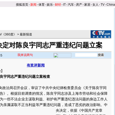
搜狐首页
-
新闻
-
体育
-
娱乐
-
财经
-
IT
-
汽车
-
房产
-
家居
-
女人
-
TV
-
Chin
TV《360度》
>
最新报道
决定对陈良宇同志严重违纪问题立案
我来说两句
45
有奖评新闻
台
】
良宇同志严重违纪问题立案检查
央政治局召开会议，审议了中共中央纪律检查委员会《关于陈良宇同
告》。根据目前调查的情况，陈良宇同志涉及上海市劳动和社会保障
为一些不法企业主谋取利益、袒护有严重违纪违法问题的身边工作人
为亲属谋取不正当利益等严重违纪问题，造成了恶劣的政治影响。
中
央决定，依据《中国共产党章