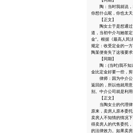
【同期】
陶：当时我就说，我
你想什么呢，你也太天
【正文】
陶女士于是想通过法
道，当初中介与她签定
金"。根据《最高人民
规定：收受定金的一方
陶某便丧失了这项要求
【同期】
陶：(当时)我不知
金比定金好要一些，剪
律师：因为中介公司
返回的，所以他就用意
别。中介公司就是利用
【正文】
当陶女士的代理律师
原来，卖房人原本委托
卖房人不知情的情况下
得卖房人的代售委托，
的法律效力。如果卖房