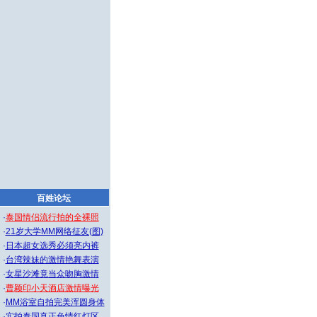
百姓论坛
·
泰国情侣流行拍的全裸照
·
21岁大学MM网络征友(图)
·
日本超女选秀必须亮内裤
·
台湾辣妹的激情艳舞表演
·
女星沙滩竟当众吻胸激情
·
曹颖印小天酒店激情曝光
·
MM浴室自拍完美浑圆身体
·
实拍泰国真正色情红灯区