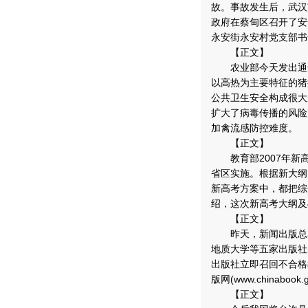
故。事故发生后，武汉
政府在蔡甸区召开了安
永安街永安村党支部书
【正文】
农业部今天发出通知
以高热为主要特征的猪
公共卫生安全构成很大
扩大了病毒传播的风险
加禽流感防控难度。
【正文】
教育部2007年新高
省区实施。根据新大纲
新高考方案中，都把综
绍，这次新高考大纲及
【正文】
昨天，新闻出版总署
地质大学等五家出版社
出版社立即召回不合格
版网(www.chinabook
【正文】