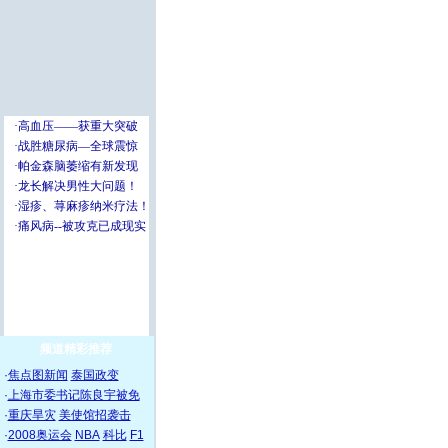
频道精彩推荐
·
焦点图新闻
泰国政变
·
上海市委书记陈良宇被免
·
重庆旱灾
美使馆招袭击
·
2008奥运会
NBA
科比
F1