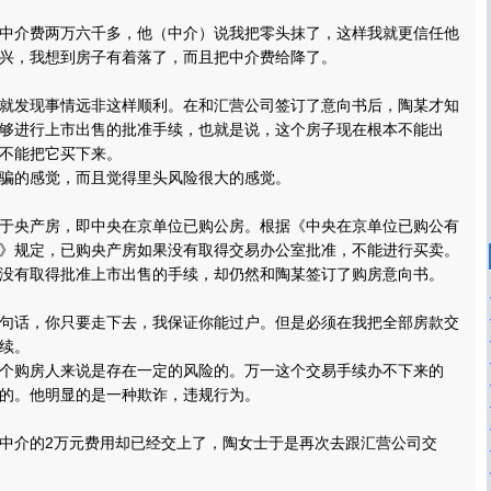
介费两万六千多，他（中介）说我把零头抹了，这样我就更信任他
兴，我想到房子有着落了，而且把中介费给降了。
发现事情远非这样顺利。在和汇营公司签订了意向书后，陶某才知
够进行上市出售的批准手续，也就是说，这个房子现在根本不能出
不能把它买下来。
的感觉，而且觉得里头风险很大的感觉。
央产房，即中央在京单位已购公房。根据《中央在京单位已购公有
》规定，已购央产房如果没有取得交易办公室批准，不能进行买卖。
没有取得批准上市出售的手续，却仍然和陶某签订了购房意向书。
话，你只要走下去，我保证你能过户。但是必须在我把全部房款交
续。
购房人来说是存在一定的风险的。万一这个交易手续办不下来的
的。他明显的是一种欺诈，违规行为。
介的2万元费用却已经交上了，陶女士于是再次去跟汇营公司交