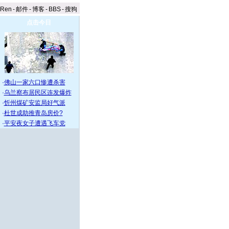
aRen
-
邮件
-
博客
-
BBS
-
搜狗
点击今日
·
佛山一家六口惨遭杀害
·
乌兰察布居民区连发爆炸
·
忻州煤矿安监局好气派
·
杜世成助推青岛房价?
·
平安夜女子遭遇飞车党