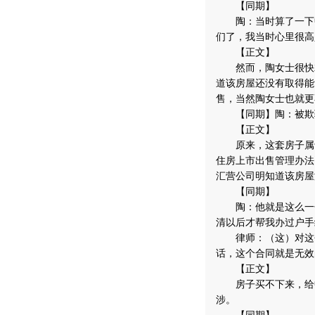
【同期】
陶：当时算了一下中
们了，我当时心里很高
【正文】
然而，陶女士很快就
道该房屋还没有取得能
售，当然陶女士也就更
【同期】陶：被欺骗
【正文】
原来，这套房子属于
住房上市出售管理办法
汇营公司明知道该房屋
【同期】
陶：他就是这么一句
清以后才帮我办过户手
律师：（这）对这个
话，这个合同就是无效
【正文】
房子买不下来，给中
涉。