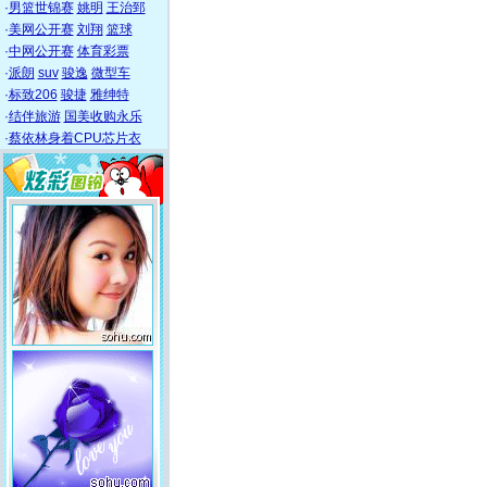
·
男篮世锦赛
姚明
王治郅
·
美网公开赛
刘翔
篮球
·
中网公开赛
体育彩票
·
派朗
suv
骏逸
微型车
·
标致206
骏捷
雅绅特
·
结伴旅游
国美收购永乐
·
蔡依林身着CPU芯片衣