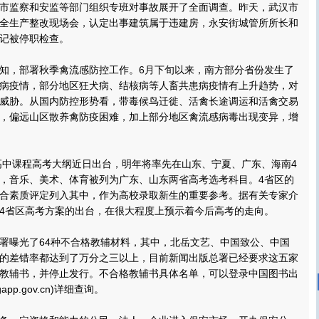
市监察和安监等部门组织专班对事故展开了全面调查。昨天，武汉市
全生产整改现场会，认定出事建筑属于违建房，永安街城管所所长和
记被停职检查。
，部署秋季禽流感防控工作。6月下旬以来，南方部分省份发生了
病疫情，部分地区狂犬病、结核病等人畜共患病疫情有上升趋势，对
威胁。从国内防控形势看，带毒候鸟迁徙、活禽长途调运和活禽交易
，偏远山区散养禽防疫困难，加上部分地区禽流感病毒出现变异，增
中课程高考大纲近日出台，明年将率先在山东、宁夏、广东、海南4
，音乐、美术、体育被列为广东、山东两省高考选考科目。4省区的
合素质评定列入其中，作为高校录取新生的重要参考。据有关专家介
4省区高考方案的出台，在很大程度上预示着今后高考的走向。
曝光了64种不合格教辅材料，其中，北岳文艺、中国致公、中国
的差错率都达到了万分之三以上，目前新闻出版总署已经要求这五家
教辅书，并停止发行。不合格教辅书具体名单，可以登录中国图书出
.gapp.gov.cn)详细查询。