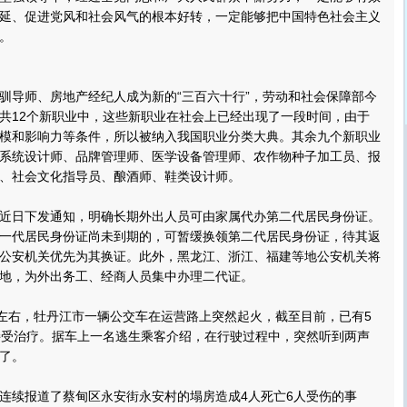
延、促进党风和社会风气的根本好转，一定能够把中国特色社会主义
。
导师、房地产经纪人成为新的“三百六十行”，劳动和社会保障部今
共12个新职业中，这些新职业在社会上已经出现了一段时间，由于
模和影响力等条件，所以被纳入我国职业分类大典。其余九个新职业
系统设计师、品牌管理师、医学设备管理师、农作物种子加工员、报
、社会文化指导员、酿酒师、鞋类设计师。
日下发通知，明确长期外出人员可由家属代办第二代居民身份证。
一代居民身份证尚未到期的，可暂缓换领第二代居民身份证，待其返
公安机关优先为其换证。此外，黑龙江、浙江、福建等地公安机关将
地，为外出务工、经商人员集中办理二代证。
左右，牡丹江市一辆公交车在运营路上突然起火，截至目前，已有5
接受治疗。据车上一名逃生乘客介绍，在行驶过程中，突然听到两声
了。
续报道了蔡甸区永安街永安村的塌房造成4人死亡6人受伤的事