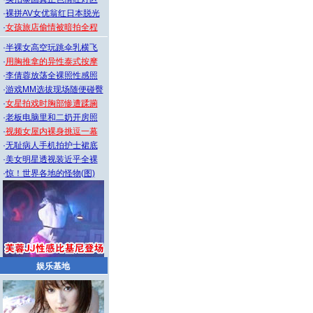
·
裸拼AV女优翁红日本脱光
·
女孩旅店偷情被暗拍全程
·
半裸女高空玩跳伞乳横飞
·
用胸推拿的异性泰式按摩
·
李倩蓉放荡全裸照性感照
·
游戏MM选拔现场随便碰臀
·
女星拍戏时胸部惨遭蹂躏
·
老板电脑里和二奶开房照
·
视频女屋内裸身挑逗一幕
·
无耻病人手机拍护士裙底
·
美女明星透视装近乎全裸
·
惊！世界各地的怪物(图)
娱乐基地