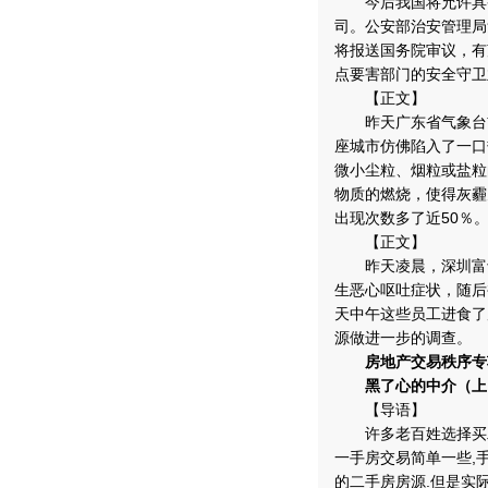
今后我国将允许具备
司。公安部治安管理局
将报送国务院审议，有
点要害部门的安全守卫
【正文】
昨天广东省气象台首
座城市仿佛陷入了一口
微小尘粒、烟粒或盐粒
物质的燃烧，使得灰霾天
出现次数多了近50％
【正文】
昨天凌晨，深圳富士
生恶心呕吐症状，随后
天中午这些员工进食了
源做进一步的调查。
房地产交易秩序专
黑了心的中介（上
【导语】
许多老百姓选择买二
一手房交易简单一些,
的二手房房源.但是实