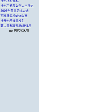
·
神七飞船涂鸦
·
神七宇航员如何太空行走
·
2008年美国总统大选
·
西班牙客机燃烧失事
·
神舟七号择日发射
·
蒙古首都骚乱 政府镇压
网友意见箱