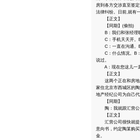
房到各方交涉直至签定
法律纠纷。日前,就有
【正文】
【同期】(偷拍)
B：我们和张经理联
C：手机天天开。B：
C：一直在沟通。B
C：什么情况。B：
说过。
A：现在您这儿一直
【正文】
这两个正在和房地产中
家住北京市西城区的陶
地产经纪公司为自己代
【同期】
陶：我就跟汇营公司
【正文】
汇营公司很快就提供
意向书，约定陶某购买
金。