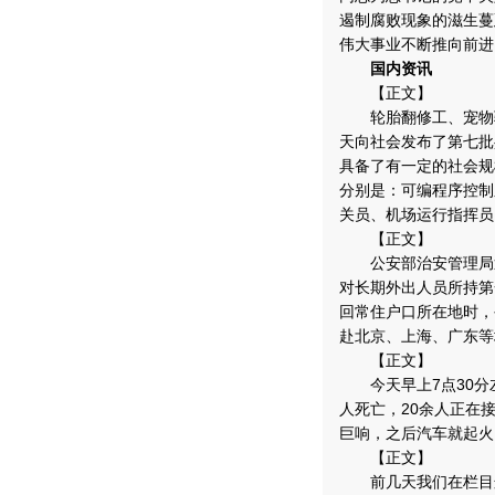
遏制腐败现象的滋生蔓
伟大事业不断推向前进
国内资讯
【正文】
轮胎翻修工、宠物驯
天向社会发布了第七批
具备了有一定的社会规
分别是：可编程序控制
关员、机场运行指挥员
【正文】
公安部治安管理局近
对长期外出人员所持第
回常住户口所在地时，
赴北京、上海、广东等
【正文】
今天早上7点30分
人死亡，20余人正在
巨响，之后汽车就起火
【正文】
前几天我们在栏目连