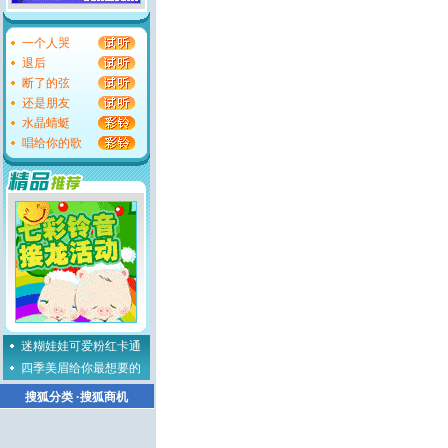
一个人哭
退后
断了的弦
还是朋友
水晶蜻蜓
唱给你的歌
迷糊娃娃可爱粉红卡通
四季美眉给你最想要的
搜狐分类
·
搜狐商机