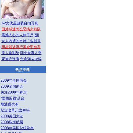
·
AV女优圣诞装自拍写真
·
国外球迷怎么恶搞火箭队
·
震撼人心的人体干尸[图]
·
女人内裤的奇特广告创意
·
明星最近流行黄金甲造型
·
美人鱼彩绘
朝比奈真人秀
·
宠物连连看
合金弹头游戏
热点专题
·
2009年全国两会
·
2009全国两会
·
关注2009年春运
·
"团团圆圆"赴台
·
燃油税改革
·
纪念改革开放30年
·
2008美国大选
·
2008珠海航展
·
2008年美国总统选举