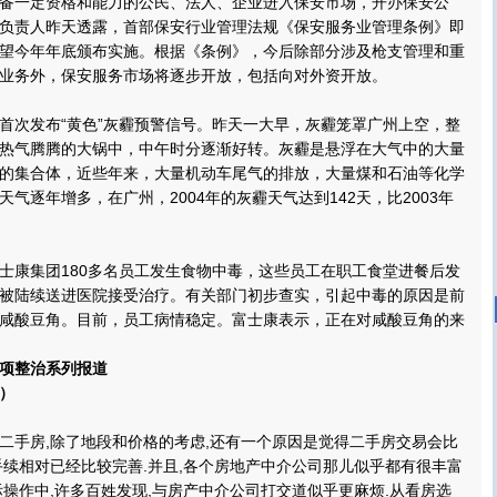
一定资格和能力的公民、法人、企业进入保安市场，开办保安公
负责人昨天透露，首部保安行业管理法规《保安服务业管理条例》即
望今年年底颁布实施。根据《条例》，今后除部分涉及枪支管理和重
业务外，保安服务市场将逐步开放，包括向对外资开放。
次发布“黄色”灰霾预警信号。昨天一大早，灰霾笼罩广州上空，整
热气腾腾的大锅中，中午时分逐渐好转。灰霾是悬浮在大气中的大量
的集合体，近些年来，大量机动车尾气的排放，大量煤和石油等化学
气逐年增多，在广州，2004年的灰霾天气达到142天，比2003年
。
康集团180多名员工发生食物中毒，这些员工在职工食堂进餐后发
被陆续送进医院接受治疗。有关部门初步查实，引起中毒的原因是前
咸酸豆角。目前，员工病情稳定。富士康表示，正在对咸酸豆角的来
项整治系列报道
）
手房,除了地段和价格的考虑,还有一个原因是觉得二手房交易会比
手续相对已经比较完善.并且,各个房地产中介公司那儿似乎都有很丰富
际操作中,许多百姓发现,与房产中介公司打交道似乎更麻烦.从看房选