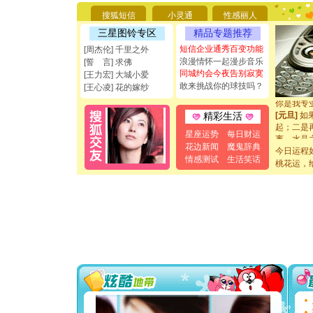
要平安！
搜狐短信
小灵通
性感丽人
[圣诞节]
能正大光明
三星图铃专区
精品专题推荐
都要快乐噢
短信企业通秀百变功能
[周杰伦] 千里之外
[圣诞节]
浪漫情怀一起漫步音乐
[誓 言] 求佛
如意,快乐
同城约会今夜告别寂寞
[王力宏] 大城小爱
[元旦]
看
敢来挑战你的球技吗？
断电。爱
[王心凌] 花的嫁纱
你是我专
[元旦]
如
精彩生活
起；二是
星座运势
每日财运
离。水晶
[元旦]
当
花边新闻
魔鬼辞典
今日运程
泣，这痛
情感测试
生活笑话
桃花运，
卖了。水
[春节]
风
颜！冬去
道一声平
[春节]
传
片叶子是
送你一棵
[圣诞节]
你太多，
要平安！
[圣诞节]
能正大光明
都要快乐噢