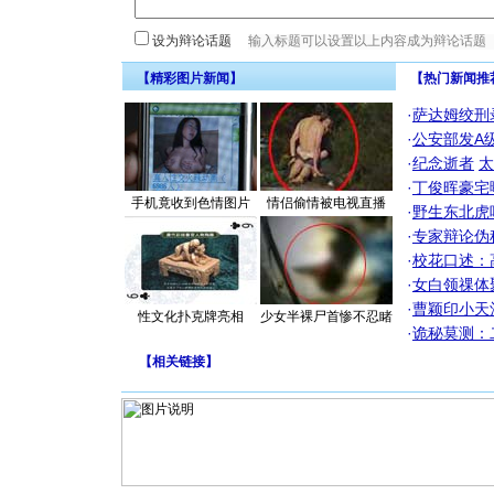
设为辩论话题
【精彩图片新闻】
【热门新闻推
·
萨达姆绞刑
·
公安部发A
·
纪念逝者
太
·
丁俊晖豪宅
手机竟收到色情图片
情侣偷情被电视直播
·
野生东北虎
·
专家辩论伪
·
校花口述：
·
女白领祼体
·
曹颖印小天
性文化扑克牌亮相
少女半裸尸首惨不忍睹
·
诡秘莫测：
【
相关链接
】
[圣诞节]
你太多，