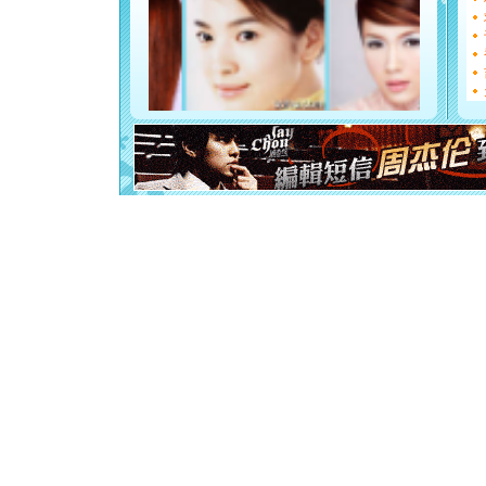
[圣诞节]
如意,快乐
[元旦]
看
断电。爱
你是我专
[元旦]
如
起；二是
离。水晶
[元旦]
当
泣，这痛
卖了。水
[春节]
风
颜！冬去
道一声平
[春节]
传
片叶子是
送你一棵