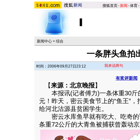
搜狐首页
-
新闻
-
体育
-
新闻中心
>
综合
一条胖头鱼拍出2
我来说两句
时间：2006年09月27日23:12
有奖评新闻
【
来源：北京晚报
】
本报讯(记者傅力)一条体重30斤的
元！昨天，密云美食节上的“鱼王”
给河北沽源县贫困学生。
密云水库鱼早就有吃大、吃奇的
条重72公斤的大青鱼被捕获曾轰动