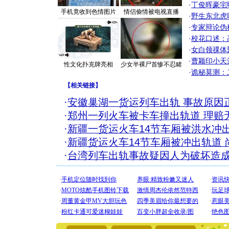
·
丁俊晖豪宅
手机竟收到色情图片
情侣偷情被电视直播
·
野生东北虎
·
专家辩论伪
·
校花口述：
·
女白领祼体
·
曹颖印小天
性文化扑克牌亮相
少女半裸尸首惨不忍睹
·
诡秘莫测：
【
相关链接
】
·
安徽巢湖一货运列车出轨 事故原因正
·
郑州一列火车被卡车撞出轨道 理赔无
·
新疆一货运火车14节车厢被洪水冲
·
新疆货运火车14节车厢被冲出轨道
·
台湾列车出轨事故疑因人为破坏造
[圣诞节]
你太多，
要平安！