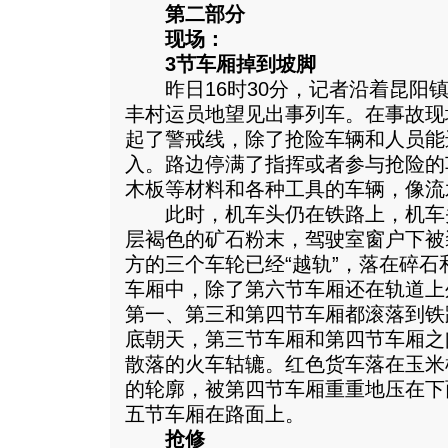
第二部分
现场：
3节车厢掉到坡脚
昨日16时30分，记者沿着昆阳镇
丰村运员地望见出事列车。在事故现
起了警戒线，除了抢险车辆和人员能
入。路边停满了指挥或者参与抢险的
木板等材料和各种工具的车辆，像流
此时，机车头仍在铁路上，机车
层褐色的矿石粉末，驾驶室窗户下被
方的三个车轮已经“越轨”，落在碎
车厢中，除了第六节车厢还在轨道上
第一、第三和第四节车厢都滚落到铁
底朝天，第三节车厢和第四节车厢之
散落的火车轱辘。红色货车落在玉米
的轮廓，被第四节车厢重重地压在下
五节车厢在路面上。
抢修