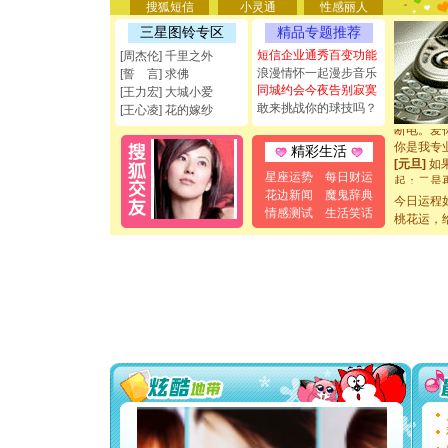
搜狐短信
小灵通
性感丽人
[圣诞节]
三星图铃专区
精品专题推荐
能正大光明
都要快乐噢
短信企业通秀百变功能
[周杰伦] 千里之外
[圣诞节]
浪漫情怀一起漫步音乐
[誓 言] 求佛
如意,快乐
同城约会今夜告别寂寞
[王力宏] 大城小爱
[元旦]
看
敢来挑战你的球技吗？
[王心凌] 花的嫁纱
断电。爱
你是我专
精彩生活
[元旦]
如
起；二是
星座运势
每日财运
离。水晶
花边新闻
魔鬼辞典
今日运程
[元旦]
当
情感测试
生活笑话
桃花运，
泣，这痛
卖了。水
[春节]
风
颜！冬去
道一声平
[春节]
传
片叶子是
送你一棵
[圣诞节]
你太多，
要平安！
[圣诞节]
能正大光明
都要快乐噢