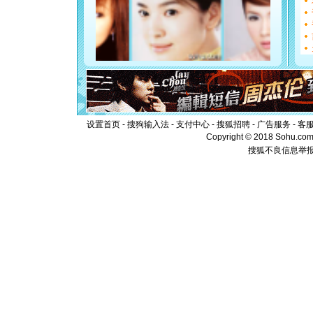
[圣诞节]
如意,快乐
[元旦]
看
断电。爱
你是我专
[元旦]
如
起；二是
离。水晶
[元旦]
当
泣，这痛
设置首页
-
搜狗输入法
-
支付中心
-
搜狐招聘
-
广告服务
-
客
卖了。水
Copyright © 2018 Sohu.com I
[春节]
风
颜！冬去
搜狐不良信息举
道一声平
[春节]
传
片叶子是
送你一棵