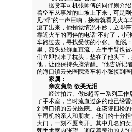
据货车司机张师傅的同伴则介绍，昨
着空车从事发的山坡上下来，可是刚
见“砰”的一声巨响，接着就看见火车
滚了出来，他顿觉情况不妙，立即停
靠近火车的同伴的电话“不好了，小
车跑过去，寻找受伤的小张。 他说
里，额头处鲜血直流，左手手臂也被
们立即找来了枕头，垫在了他头下，
他，让他保持头脑清醒。”他告诉记者
的海口镇云光医院派车将小张接到医
家属：
亲友焦急 欲哭无泪
经过拍片、做B超等一系列工作后
了手术室，当时流血过多的他已经昏迷
到海口镇的云光医院。在该院四楼的
车司机的亲人和朋友，他们的十分担
大门，一刻不愿离开。其中几名妇女
朝手术室内张望，询问着旁边的人“