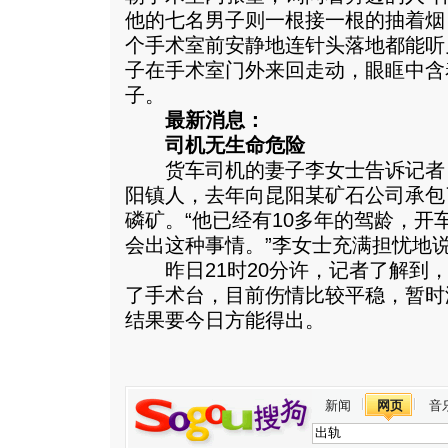
他的七名男子则一根接一根的抽着烟
个手术室前安静地连针头落地都能听
子在手术室门外来回走动，眼眶中含
子。
最新消息：
司机无生命危险
货车司机的妻子李女士告诉记者，
阳镇人，去年向昆阳某矿石公司承包
磷矿。“他已经有10多年的驾龄，开
会出这种事情。”李女士充满担忧地
昨日21时20分许，记者了解到，
了手术台，目前伤情比较平稳，暂时
结果要今日方能得出。
新闻
网页
音