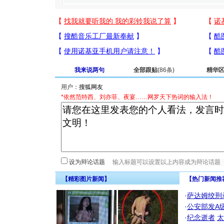
我来说两句
全部跟贴
(86条)
精华
用户：
*依然范特西、刘亦菲、夜宴……网罗天下热词的输入法！
设为辩论话题
【精彩图片新闻】
【热门新闻推
·
萨达姆绞刑
·
公安部发A
·
纪念逝者
太