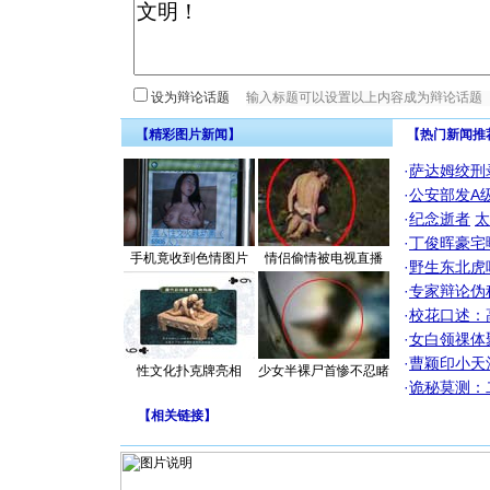
设为辩论话题
【精彩图片新闻】
【热门新闻推
·
萨达姆绞刑
·
公安部发A
·
纪念逝者
太
·
丁俊晖豪宅
手机竟收到色情图片
情侣偷情被电视直播
·
野生东北虎
·
专家辩论伪
·
校花口述：
·
女白领祼体
·
曹颖印小天
性文化扑克牌亮相
少女半裸尸首惨不忍睹
·
诡秘莫测：
[圣诞节]
你太多，
【
相关链接
】
要平安！
[圣诞节]
能正大光明
都要快乐噢