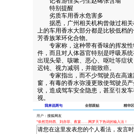
记者游佳实习生赵晞张含瑜
特别提醒
劣质车用香水危害多
据悉，广州相关机构曾做过相关
上的车用香水大部分都是比较低档的
芳香族苯环化合物。
专家称，这种带有香味的挥发性
件，而且对人体器官特别是呼吸系统
出现头晕、咳嗽、恶心、呕吐等症状
迟钝、视力减弱，并能致癌。
专家指出，而不少驾驶员在高速
窗，有毒的香水弥漫更致使驾驶员产
状，造成驾车安全隐患，甚至引发车
视。
我来说两句
全部跟贴
精华
用户：
*依然范特西、刘亦菲、夜宴……网罗天下热词的输入法！