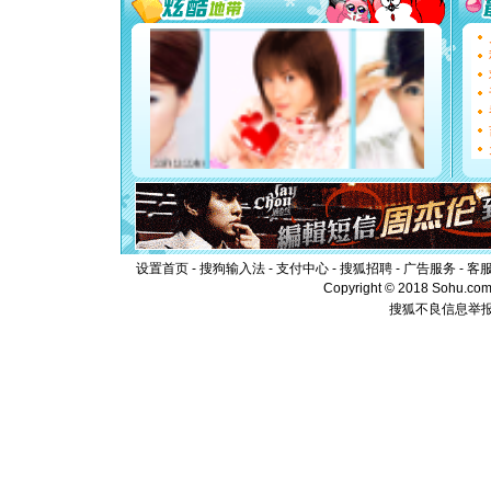
断电。爱
你是我专
[元旦]
如
起；二是
离。水晶
[元旦]
当
泣，这痛
卖了。水
[春节]
风
颜！冬去
道一声平
[春节]
传
片叶子是
送你一棵
设置首页
-
搜狗输入法
-
支付中心
-
搜狐招聘
-
广告服务
-
客
Copyright © 2018 Sohu.com I
搜狐不良信息举