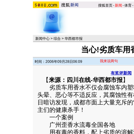
搜狐首页
-
新闻
-
体育
-
新闻中心
>
综合
>
华西都市报
当心!劣质车用
我来说两句
时间：2006年09月28日06:09
有奖评新闻
【
来源：四川在线-华西都市报
】
劣质车用香水不仅会腐蚀车内塑
头晕、恶心等不适反应，其腐蚀性有
日暗访发现，成都市面上大量充斥的
主们的健康杀手！
一个案例
广州歪香水流毒全国各地
用有毒的香料，配上劣质的溶解