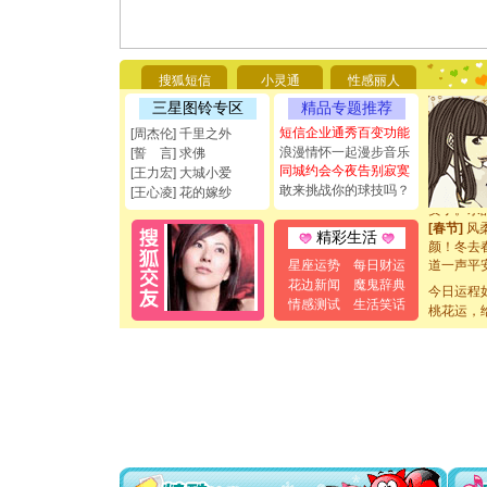
[圣诞节]
如意,快乐
[元旦]
看
断电。爱
搜狐短信
小灵通
性感丽人
你是我专
三星图铃专区
精品专题推荐
[元旦]
如
起；二是
短信企业通秀百变功能
[周杰伦] 千里之外
离。水晶
浪漫情怀一起漫步音乐
[誓 言] 求佛
[元旦]
当
同城约会今夜告别寂寞
[王力宏] 大城小爱
泣，这痛
敢来挑战你的球技吗？
[王心凌] 花的嫁纱
卖了。水
[春节]
风
精彩生活
颜！冬去
道一声平
星座运势
每日财运
[春节]
传
花边新闻
魔鬼辞典
今日运程
片叶子是
情感测试
生活笑话
桃花运，
送你一棵
[圣诞节]
你太多，
要平安！
[圣诞节]
能正大光明
都要快乐噢
[圣诞节]
如意,快乐
[元旦]
看