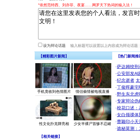
*依然范特西、刘亦菲、夜宴……网罗天下热词的输入法！
设为辩论话题
【精彩图片新闻】
【热门新闻推
·
萨达姆绞刑
·
公安部发A
·
纪念逝者
太
·
丁俊晖豪宅
手机竟收到色情图片
情侣偷情被电视直播
·
野生东北虎
·
专家辩论伪
·
校花口述：
·
女白领祼体
·
曹颖印小天
性文化扑克牌亮相
少女半裸尸首惨不忍睹
·
诡秘莫测：
【
相关链接
】