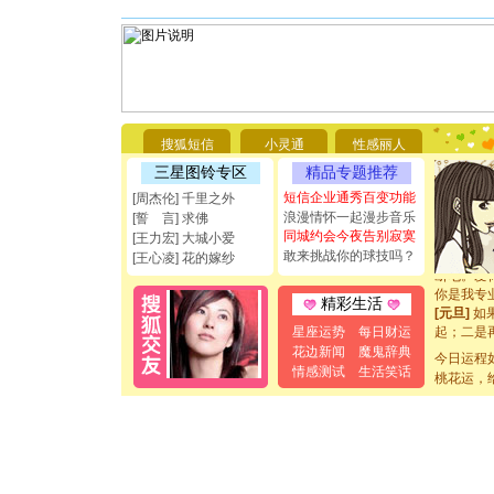
[圣诞节]
你太多，
要平安！
搜狐短信
小灵通
性感丽人
[圣诞节]
三星图铃专区
精品专题推荐
能正大光明
都要快乐噢
短信企业通秀百变功能
[周杰伦] 千里之外
[圣诞节]
浪漫情怀一起漫步音乐
[誓 言] 求佛
如意,快乐
同城约会今夜告别寂寞
[王力宏] 大城小爱
[元旦]
看
敢来挑战你的球技吗？
[王心凌] 花的嫁纱
断电。爱
你是我专
精彩生活
[元旦]
如
起；二是
星座运势
每日财运
离。水晶
花边新闻
魔鬼辞典
今日运程
[元旦]
当
情感测试
生活笑话
桃花运，
泣，这痛
卖了。水
[春节]
风
颜！冬去
道一声平
[春节]
传
片叶子是