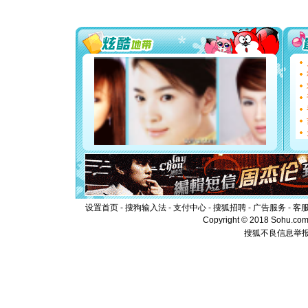
送你一棵
[圣诞节]
你太多，
要平安！
[圣诞节]
能正大光明
都要快乐噢
[圣诞节]
如意,快乐
[元旦]
看
断电。爱
你是我专
[元旦]
如
起；二是
离。水晶
[元旦]
当
泣，这痛
设置首页
-
搜狗输入法
-
支付中心
-
搜狐招聘
-
广告服务
-
客
卖了。水
Copyright © 2018 Sohu.com I
[春节]
风
颜！冬去
搜狐不良信息举
道一声平
[春节]
传
片叶子是
送你一棵