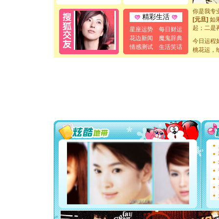
你是我专
[元旦]
如
精彩生活
起；二是
星座运势
每日财运
离。水晶
花边新闻
魔鬼辞典
[元旦]
当
今日运程
情感测试
生活笑话
泣，这痛
桃花运，
卖了。水
[春节]
风
颜！冬去
道一声平
[春节]
传
片叶子是
送你一棵
[圣诞节]
你太多，
要平安！
[圣诞节]
能正大光明
都要快乐噢
[圣诞节]
如意,快乐
[元旦]
看
断电。爱
你是我专
[元旦]
如
起；二是