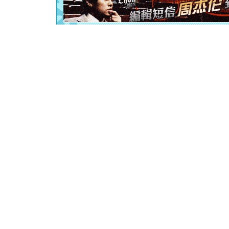
离。水晶
[元旦]
当
泣，这痛
卖了。水
[春节]
风
颜！冬去
道一声平
[春节]
传
片叶子是
送你一棵