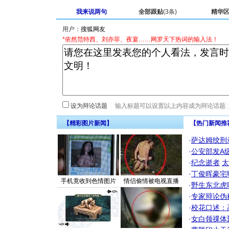
我来说两句
全部跟贴
(3条)
精华
用户：
*依然范特西、刘亦菲、夜宴……网罗天下热词的输入法！
设为辩论话题
【精彩图片新闻】
【热门新闻推
·
萨达姆绞刑
·
公安部发A
·
纪念逝者
太
·
丁俊晖豪宅
手机竟收到色情图片
情侣偷情被电视直播
·
野生东北虎
·
专家辩论伪
·
校花口述：
·
女白领祼体