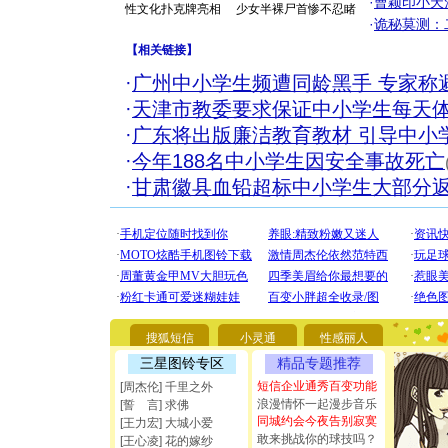
·
曹颖印小天
性文化扑克牌亮相
少女半裸尸首惨不忍睹
·
诡秘莫测：
【
相关链接
】
·
广州中小学生频遭同龄黑手 专家称避
·
天津市教委要求保证中小学生每天体
·
广东将出版廉洁教育教材 引导中小
·
今年188名中小学生因安全事故死亡
·
甘肃徽县血铅超标中小学生大部分
[圣诞节]
你太多，
要平安！
搜狐短信
小灵通
性感丽人
[圣诞节]
能正大光明
三星图铃专区
精品专题推荐
都要快乐噢
短信企业通秀百变功能
[周杰伦] 千里之外
[圣诞节]
浪漫情怀一起漫步音乐
[誓 言] 求佛
如意,快乐
同城约会今夜告别寂寞
[王力宏] 大城小爱
[元旦]
看
敢来挑战你的球技吗？
[王心凌] 花的嫁纱
断电。爱