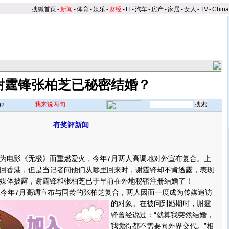
搜狐首页
-
新闻
-
体育
-
娱乐
-
财经
-
IT
-
汽车
-
房产
-
家居
-
女人
-
TV
-
Chin
谢霆锋张柏芝已秘密结婚？
我来说两句
02
有奖评新闻
】
电影《无极》而重燃爱火，今年7月两人高调地对外宣布复合。上
回香港，但是当记者问他们从哪里回来时，谢霆锋却不肯透露，表现
媒体披露，谢霆锋和张柏芝已于早前在外地秘密注册结婚了！
今年7月高调宣布与同龄的张柏芝复合，两人因而一度成为传媒追访
的对象。
在被问到婚期时，谢霆
锋曾经说过：“就算我突然结婚，
我觉得都不需要向外界交代。”相