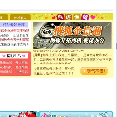
[圣诞节]
圣诞节到了，想想没什么送给你的，又不打算给
你太多，只有给你五千万：千万快乐！千万要健康！千万
要平安！千万要知足！千万不要忘记我！
[圣诞节]
不只这样的日子才会想起你,而是这样的日子才
通
性感丽人
能正大光明地骚扰你,告诉你,圣诞要快乐!新年要快乐!天天
精品专题推荐
都要快乐噢!
[圣诞节]
奉上一颗祝福的心,在这个特别的日子里,愿幸福,
短信企业通秀百变功能
如意,快乐,鲜花,一切美好的祝愿与你同在.圣诞快乐!
浪漫情怀一起漫步音乐
[元旦]
看到你我会触电；看不到你我要充电；没有你我会
同城约会今夜告别寂寞
断电。爱你是我职业，想你是我事业，抱你是我特长，吻
敢来挑战你的球技吗？
你是我专业！水晶之恋祝你新年快乐
[元旦]
如果上天让我许三个愿望，一是今生今世和你在一
精彩生活
起；二是再生再世和你在一起；三是三生三世和你不再分
离。水晶之恋祝你新年快乐
星座运势
每日财运
[元旦]
当我狠下心扭头离去那一刻，你在我身后无助地哭
花边新闻
魔鬼辞典
今日运程如何？财运、事业运、
泣，这痛楚让我明白我多么爱你。我转身抱住你：这猪不
情感测试
生活笑话
桃花运，给你详细道来！！！
卖了。水晶之恋祝你新年快乐。
[春节]
风柔雨润好月圆，半岛铁盒伴身边，每日尽显开心
颜！冬去春来似水如烟，劳碌人生需尽欢！听一曲轻歌，
道一声平安！新年吉祥万事如愿
[春节]
传说薰衣草有四片叶子：第一片叶子是信仰，第二
片叶子是希望，第三片叶子是爱情，第四片叶子是幸运。
送你一棵薰衣草，愿你新年快乐！
[圣诞节]
圣诞节到了，想想没什么送给你的，又不打算给
你太多，只有给你五千万：千万快乐！千万要健康！千万
要平安！千万要知足！千万不要忘记我！