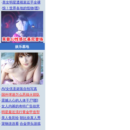
·
美女明星透视装近乎全裸
·
惊！世界各地的怪物(图)
娱乐基地
·
AV女优圣诞装自拍写真
·
国外球迷怎么恶搞火箭队
·
震撼人心的人体干尸[图]
·
女人内裤的奇特广告创意
·
明星最近流行黄金甲造型
·
美人鱼彩绘
朝比奈真人秀
·
宠物连连看
合金弹头游戏