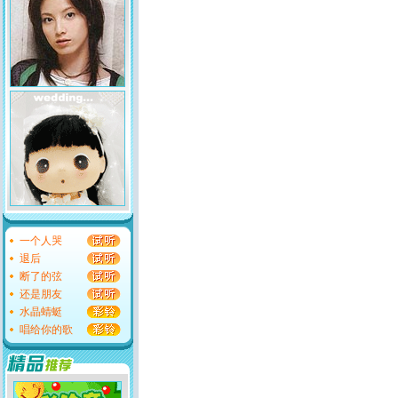
一个人哭
退后
断了的弦
还是朋友
水晶蜻蜓
唱给你的歌