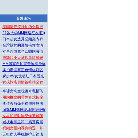
百姓论坛
·
泰国情侣流行拍的全裸照
·
21岁大学MM网络征友(图)
·
日本超女选秀必须亮内裤
·
台湾辣妹的激情艳舞表演
·
女星沙滩竟当众吻胸激情
·
曹颖印小天酒店激情曝光
·
MM浴室自拍完美浑圆身体
·
实拍泰国真正色情红灯区
·
裸拼AV女优翁红日本脱光
·
女孩旅店偷情被暗拍全程
·
半裸女高空玩跳伞乳横飞
·
用胸推拿的异性泰式按摩
·
李倩蓉放荡全裸照性感照
·
游戏MM选拔现场随便碰臀
·
女星拍戏时胸部惨遭蹂躏
·
老板电脑里和二奶开房照
·
视频女屋内裸身挑逗一幕
·
无耻病人手机拍护士裙底