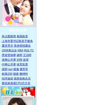
频道精彩推荐
·
焦点图新闻
泰国政变
·
上海市委书记陈良宇被免
·
重庆旱灾
美使馆招袭击
·
2008奥运会
NBA
科比
F1
·
男篮世锦赛
姚明
王治郅
·
美网公开赛
刘翔
篮球
·
中网公开赛
体育彩票
·
派朗
suv
骏逸
微型车
·
标致206
骏捷
雅绅特
·
结伴旅游
国美收购永乐
·
蔡依林身着CPU芯片衣