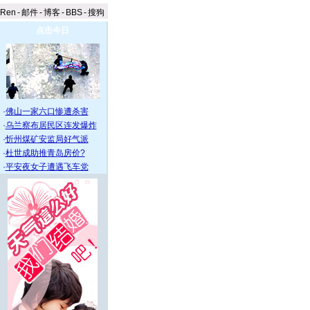
aRen
-
邮件
-
博客
-
BBS
-
搜狗
点击今日
·
佛山一家六口惨遭杀害
·
乌兰察布居民区连发爆炸
·
忻州煤矿安监局好气派
·
杜世成助推青岛房价?
·
平安夜女子遭遇飞车党