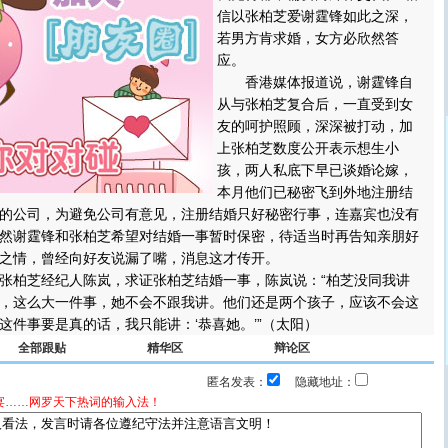
信以张柏芝爱谢霆锋如此之深，
若男方肯求婚，女方必欣然答
应。
香港媒体报道说，谢霆锋自
从与张柏芝复合后，一直受到女
友的呵护照顾，深深被打动，加
上张柏芝数度公开表示想生小
孩，两人私底下早已谈婚论嫁，
本月他们已秘密飞到外地注册结
的公司，为避免公司有意见，注册结婚只好秘密行事，连嘉宾也没有
然谢霆锋和张柏芝希望对结婚一事暂时保密，待适当时再告知亲朋好
之情，曾经向好友说漏了嘴，消息这才传开。
柏芝经纪人陈岚，求证张柏芝结婚一事，陈岚说：“柏芝没同我讲
，这么大一件事，她不会不跟我讲。他们还是两个孩子，应该不会这
这件事要是真的话，我只能讲：‘恭喜她。’”（太阳）
全部跟贴
精华区
辩论区
匿名发表：
隐藏地址：
宴……网罗天下热词的输入法！