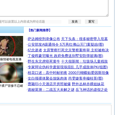
【热门新闻推荐】
·
萨达姆绞刑录像公布
天下头条：很多秘密带入坟墓
·
公安部发A级通缉令 5万悬红佛山灭门案疑凶(图)
·
纪念逝者
太原警察打死北京警察案终审 主犯被枪决
·
丁俊晖豪宅曝光 政府免费送别墅安防弹玻璃(图)
偷情被电视直播
·
野生东北虎咬死黄牛
十大假新闻：垃圾场儿童残肢
·
专家辩论伪科学废留现场混乱 几乎成肢体PK(组图)
·
校花口述：高中时献初夜
2000只蝴蝶贴爱因斯坦像
·
女白领祼体聚会放纵肉体
尚雯婕客串穆桂英(图)
·
曹颖印小天酒店开房照被爆
野外丛林赤裸姐妹花
半裸尸首惨不忍睹
·
诡秘莫测：二战五大未解之谜
岳飞神话的虚假之处