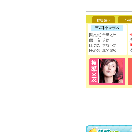
搜狐短信
小灵
三星图铃专区
[周杰伦] 千里之外
[誓 言] 求佛
[王力宏] 大城小爱
[王心凌] 花的嫁纱