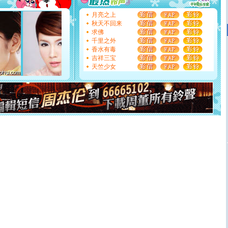
[圣诞节]
不只这样的日子才会想起你,而是这样的日子才
能正大光明地骚扰你,告诉你,圣诞要快乐!新年要快乐!天天
月亮之上
都要快乐噢!
秋天不回来
[圣诞节]
奉上一颗祝福的心,在这个特别的日子里,愿幸福,
求佛
如意,快乐,鲜花,一切美好的祝愿与你同在.圣诞快乐!
千里之外
[元旦]
看到你我会触电；看不到你我要充电；没有你我会
香水有毒
断电。爱你是我职业，想你是我事业，抱你是我特长，吻
吉祥三宝
你是我专业！水晶之恋祝你新年快乐
天竺少女
[元旦]
如果上天让我许三个愿望，一是今生今世和你在一
起；二是再生再世和你在一起；三是三生三世和你不再分
离。水晶之恋祝你新年快乐
[元旦]
当我狠下心扭头离去那一刻，你在我身后无助地哭
泣，这痛楚让我明白我多么爱你。我转身抱住你：这猪不
卖了。水晶之恋祝你新年快乐。
[春节]
风柔雨润好月圆，半岛铁盒伴身边，每日尽显开心
颜！冬去春来似水如烟，劳碌人生需尽欢！听一曲轻歌，
道一声平安！新年吉祥万事如愿
[春节]
传说薰衣草有四片叶子：第一片叶子是信仰，第二
片叶子是希望，第三片叶子是爱情，第四片叶子是幸运。
送你一棵薰衣草，愿你新年快乐！