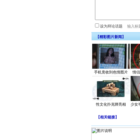
设为辩论话题
【精彩图片新闻】
手机竟收到色情图片
情侣
性文化扑克牌亮相
少女
【
相关链接
】