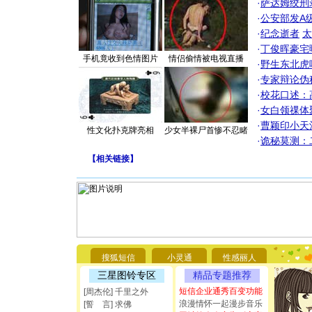
·
萨达姆绞刑
·
公安部发A
·
纪念逝者
太
·
丁俊晖豪宅
手机竟收到色情图片
情侣偷情被电视直播
·
野生东北虎
·
专家辩论伪
·
校花口述：
·
女白领祼体
·
曹颖印小天
性文化扑克牌亮相
少女半裸尸首惨不忍睹
·
诡秘莫测：
【
相关链接
】
[圣诞节]
你太多，
要平安！
搜狐短信
小灵通
性感丽人
[圣诞节]
三星图铃专区
精品专题推荐
能正大光明
都要快乐噢
短信企业通秀百变功能
[周杰伦] 千里之外
[圣诞节]
浪漫情怀一起漫步音乐
[誓 言] 求佛