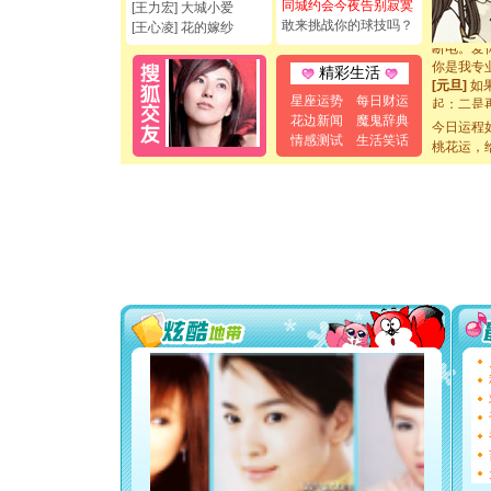
如意,快乐
同城约会今夜告别寂寞
[王力宏] 大城小爱
[元旦]
看
敢来挑战你的球技吗？
[王心凌] 花的嫁纱
断电。爱
你是我专
精彩生活
[元旦]
如
起；二是
星座运势
每日财运
离。水晶
花边新闻
魔鬼辞典
今日运程
[元旦]
当
情感测试
生活笑话
桃花运，
泣，这痛
卖了。水
[春节]
风
颜！冬去
道一声平
[春节]
传
片叶子是
送你一棵
[圣诞节]
你太多，
要平安！
[圣诞节]
能正大光明
都要快乐噢
[圣诞节]
如意,快乐
[元旦]
看
断电。爱
你是我专