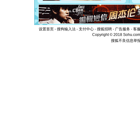
[元旦]
如
起；二是
离。水晶
[元旦]
当
泣，这痛
设置首页
-
搜狗输入法
-
支付中心
-
搜狐招聘
-
广告服务
-
客
卖了。水
Copyright © 2018 Sohu.com I
[春节]
风
搜狐不良信息举
颜！冬去
道一声平
[春节]
传
片叶子是
送你一棵