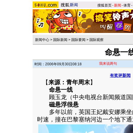
搜狐首页
-
新闻
-
体育
-
新闻中心
>
国际新闻
>
国际要闻
>
国际观察
命悬一
我来说两句
时间：2006年09月30日08:18
有奖评新闻
【
来源：青年周末
】
命悬一线
顾玉龙（中央电视台新闻频道国
磁悬浮很悬
多年以前，英国王妃戴安娜乘坐的奔
时速，撞在巴黎塞纳河边一个地下通