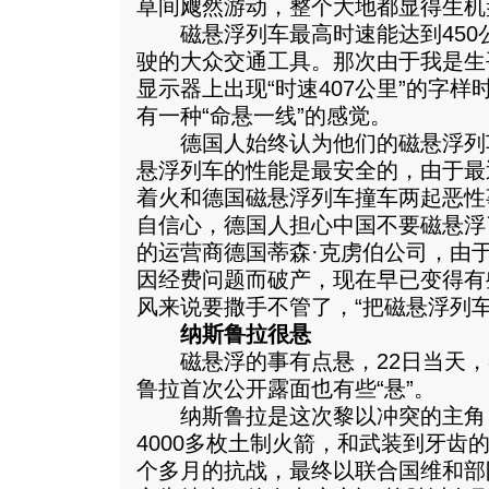
草间飕然游动，整个大地都显得生机
磁悬浮列车最高时速能达到450
驶的大众交通工具。那次由于我是生
显示器上出现“时速407公里”的字
有一种“命悬一线”的感觉。
德国人始终认为他们的磁悬浮列
悬浮列车的性能是最安全的，由于最
着火和德国磁悬浮列车撞车两起恶性
自信心，德国人担心中国不要磁悬浮
的运营商德国蒂森·克虏伯公司，由
因经费问题而破产，现在早已变得有
风来说要撒手不管了，“把磁悬浮列车
纳斯鲁拉很悬
磁悬浮的事有点悬，22日当天，
鲁拉首次公开露面也有些“悬”。
纳斯鲁拉是这次黎以冲突的主角
4000多枚土制火箭，和武装到牙齿
个多月的抗战，最终以联合国维和部