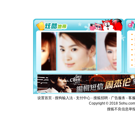
[春节]
传
片叶子是
送你一棵
[圣诞节]
你太多，
要平安！
[圣诞节]
能正大光明
都要快乐噢
[圣诞节]
如意,快乐
[元旦]
看
断电。爱
你是我专
[元旦]
如
起；二是
离。水晶
[元旦]
当
泣，这痛
设置首页
-
搜狗输入法
-
支付中心
-
搜狐招聘
-
广告服务
-
客
卖了。水
Copyright © 2018 Sohu.com I
[春节]
风
搜狐不良信息举
颜！冬去
道一声平
[春节]
传
片叶子是
送你一棵