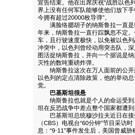
宣告结束。他在出席庆祝“战胜以色
界上没有任何军队能够使他们放下手
今拥有超过20000枚导弹”。
满脸络腮胡子的纳斯鲁拉一直是
年来，纳斯鲁拉一直行踪飘忽不定。
车，且行驶速度极快，以免被以色列
冲突中，以色列曾经动用突击队，深
图活捉纳斯鲁拉，并向一个据说是纳
灭性的数吨重磅炸弹。
纳斯鲁拉这次在万人面前的公开
以色列的定点清除政策，他的举动总
觉。
巴基斯坦很悬
纳斯鲁拉也就是个人的命运受到威
坦在反恐战争中差点整个国家都遭到美
巴基斯坦总统穆沙拉夫近日在接
（CBS）电视台“60分钟”节目采访
息：“9·11”事件发生后，美国曾威