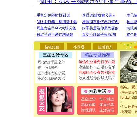
·
组图：德发生磁悬浮列车撞车事故 
[圣诞节]
你太多，
搜狐短信
小灵通
性感丽人
要平安！
[圣诞节]
三星图铃专区
精品专题推荐
能正大光明
短信企业通秀百变功能
[周杰伦] 千里之外
都要快乐噢
浪漫情怀一起漫步音乐
[誓 言] 求佛
[圣诞节]
同城约会今夜告别寂寞
[王力宏] 大城小爱
如意,快乐
敢来挑战你的球技吗？
[王心凌] 花的嫁纱
[元旦]
看
断电。爱
你是我专
精彩生活
[元旦]
如
星座运势
每日财运
起；二是
花边新闻
魔鬼辞典
离。水晶
今日运程
情感测试
生活笑话
[元旦]
当
桃花运，
泣，这痛
卖了。水
[春节]
风
颜！冬去
道一声平