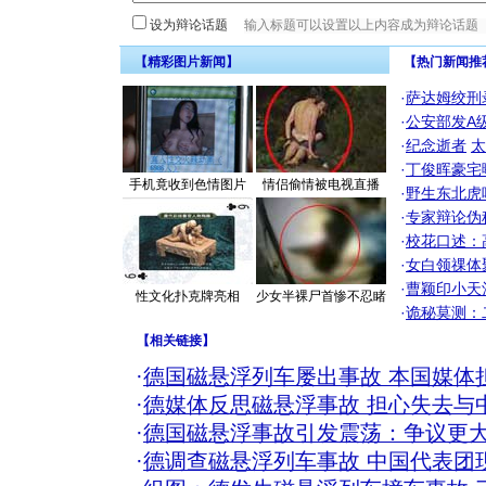
设为辩论话题
【精彩图片新闻】
【热门新闻推
·
萨达姆绞刑
·
公安部发A
·
纪念逝者
太
·
丁俊晖豪宅
手机竟收到色情图片
情侣偷情被电视直播
·
野生东北虎
·
专家辩论伪
·
校花口述：
·
女白领祼体
·
曹颖印小天
性文化扑克牌亮相
少女半裸尸首惨不忍睹
·
诡秘莫测：
【
相关链接
】
·
德国磁悬浮列车屡出事故 本国媒体
·
德媒体反思磁悬浮事故 担心失去与
·
德国磁悬浮事故引发震荡：争议更
·
德调查磁悬浮列车事故 中国代表团