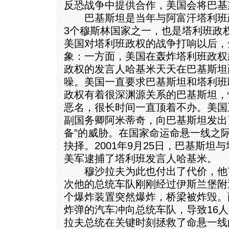
反恐战争中提供合作，美国会将巴基
巴基斯坦是当年与阿富汗塔利班
3个穆斯林国家之一，也是塔利班政
美国对塔利班政权的战争打响以后，
象：一方面，美国在轰炸塔利班政权
政权的发言人哈基米天天在巴基斯坦
噪。美国一直要求巴基斯坦和塔利班
政权有着很深渊源关系的巴基斯坦，
恶名，很长时间一直顶着不办。美国
副国务卿阿米蒂奇，向巴基斯坦发出
备”的威胁。在国家命运命悬一线之
抉择。2001年9月25日，巴基斯
美军逮捕了塔利班发言人哈基米。
穆沙拉夫为此也付出了代价，他7
次他的总统车队刚刚经过伊斯兰堡附
个爆炸装置突然爆炸，桥梁被炸毁。
炸弹的汽车冲向总统车队，导致16人
拉夫总统在关键时刻拯救了命悬一线