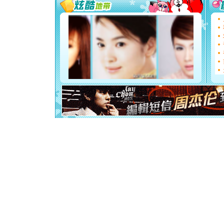
要平安！
[圣诞节]
能正大光明
都要快乐噢
[圣诞节]
如意,快乐
[元旦]
看
断电。爱
你是我专
[元旦]
如
起；二是
离。水晶
[元旦]
当
泣，这痛
卖了。水
[春节]
风
颜！冬去
道一声平
[春节]
传
片叶子是
送你一棵