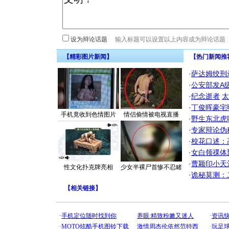
设为辩论话题
【精彩图片新闻】
【热门新闻推
·
萨达姆绞刑
·
公安部发A
·
纪念逝者
太
·
丁俊晖豪宅
手机竟收到色情图片
情侣偷情被电视直播
·
野生东北虎
·
专家辩论伪
·
校花口述：
·
女白领祼体
·
曹颖印小天
性文化扑克牌亮相
少女半裸尸首惨不忍睹
·
诡秘莫测：
【
相关链接
】