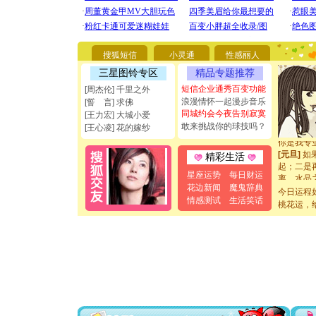
[圣诞节]
你太多，
要平安！
[圣诞节]
搜狐短信
小灵通
性感丽人
能正大光明
三星图铃专区
精品专题推荐
都要快乐噢
短信企业通秀百变功能
[圣诞节]
[周杰伦] 千里之外
如意,快乐
浪漫情怀一起漫步音乐
[誓 言] 求佛
[元旦]
看
同城约会今夜告别寂寞
[王力宏] 大城小爱
断电。爱
敢来挑战你的球技吗？
[王心凌] 花的嫁纱
你是我专
[元旦]
如
精彩生活
起；二是
离。水晶
星座运势
每日财运
[元旦]
当
花边新闻
魔鬼辞典
今日运程
泣，这痛
情感测试
生活笑话
桃花运，
卖了。水
[春节]
风
颜！冬去
道一声平
[春节]
传
片叶子是
送你一棵
[圣诞节]
你太多，