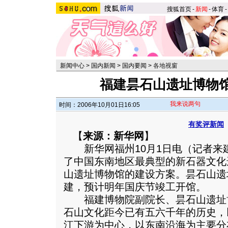
搜狐首页
-
新闻
-
体育
-
新闻中心
>
国内新闻
>
国内要闻
>
各地视窗
福建昙石山遗址博物馆
我来说两句
时间：2006年10月01日16:05
有奖评新闻
【
来源：新华网
】
新华网福州10月1日电（记者来
了中国东南地区最典型的新石器文化
山遗址博物馆的建设方案。昙石山遗
建，预计明年国庆节竣工开馆。
福建博物院副院长、昙石山遗址
石山文化距今已有五六千年的历史，
江下游为中心，以东南沿海为主要分