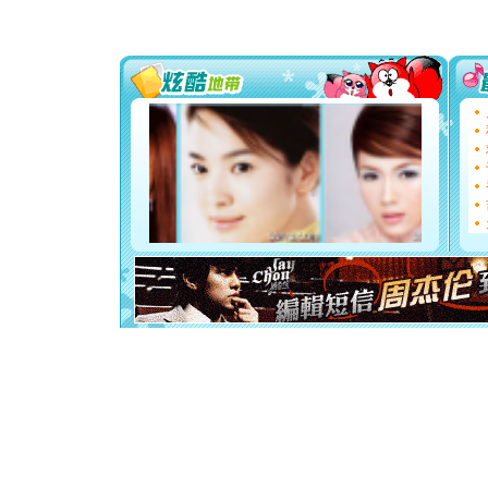
片叶子是
送你一棵
[圣诞节]
你太多，
要平安！
[圣诞节]
能正大光明
都要快乐噢
[圣诞节]
如意,快乐
[元旦]
看
断电。爱
你是我专
[元旦]
如
起；二是
离。水晶
[元旦]
当
泣，这痛
卖了。水
[春节]
风
颜！冬去
道一声平
[春节]
传
片叶子是
送你一棵