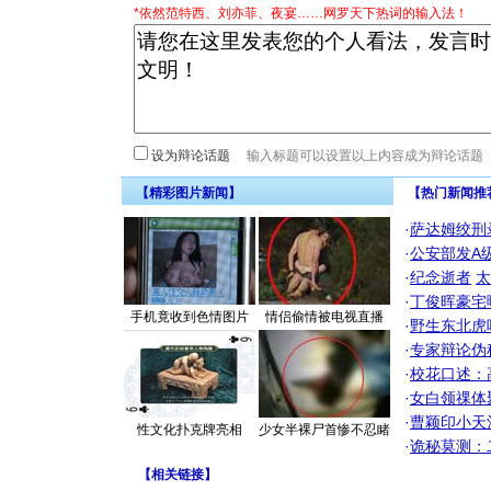
*依然范特西、刘亦菲、夜宴……网罗天下热词的输入法！
设为辩论话题
【精彩图片新闻】
【热门新闻推
·
萨达姆绞刑
·
公安部发A
·
纪念逝者
太
·
丁俊晖豪宅
手机竟收到色情图片
情侣偷情被电视直播
·
野生东北虎
·
专家辩论伪
·
校花口述：
·
女白领祼体
·
曹颖印小天
性文化扑克牌亮相
少女半裸尸首惨不忍睹
·
诡秘莫测：
【
相关链接
】