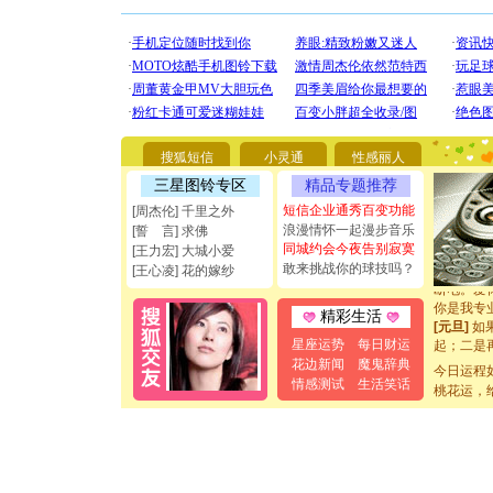
[圣诞节]
你太多，
要平安！
搜狐短信
小灵通
性感丽人
[圣诞节]
三星图铃专区
精品专题推荐
能正大光明
都要快乐噢
短信企业通秀百变功能
[周杰伦] 千里之外
[圣诞节]
浪漫情怀一起漫步音乐
[誓 言] 求佛
如意,快乐
同城约会今夜告别寂寞
[王力宏] 大城小爱
[元旦]
看
敢来挑战你的球技吗？
[王心凌] 花的嫁纱
断电。爱
你是我专
精彩生活
[元旦]
如
起；二是
星座运势
每日财运
离。水晶
花边新闻
魔鬼辞典
今日运程
[元旦]
当
情感测试
生活笑话
桃花运，
泣，这痛
卖了。水
[春节]
风
颜！冬去
道一声平
[春节]
传