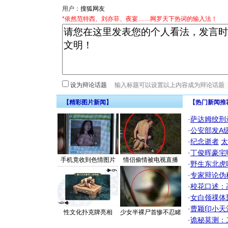
用户：
*依然范特西、刘亦菲、夜宴……网罗天下热词的输入法！
设为辩论话题
【精彩图片新闻】
【热门新闻推
·
萨达姆绞刑
·
公安部发A
·
纪念逝者
太
·
丁俊晖豪宅
手机竟收到色情图片
情侣偷情被电视直播
·
野生东北虎
·
专家辩论伪
·
校花口述：
·
女白领祼体
·
曹颖印小天
性文化扑克牌亮相
少女半裸尸首惨不忍睹
·
诡秘莫测：