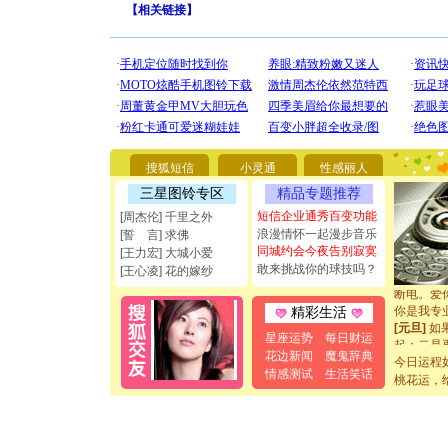
【
相关链接
】
[圣诞节]
你太多，
搜狐短信
小灵通
性感丽人
要平安！
[圣诞节]
三星图铃专区
精品专题推荐
能正大光明
短信企业通秀百变功能
[周杰伦] 千里之外
都要快乐噢
浪漫情怀一起漫步音乐
[誓 言] 求佛
[圣诞节]
同城约会今夜告别寂寞
[王力宏] 大城小爱
如意,快乐
敢来挑战你的球技吗？
[王心凌] 花的嫁纱
[元旦]
看
断电。爱
你是我专
精彩生活
[元旦]
如
星座运势
每日财运
起；二是
花边新闻
魔鬼辞典
离。水晶
今日运程
情感测试
生活笑话
[元旦]
当
桃花运，
泣，这痛
卖了。水
[春节]
风
颜！冬去