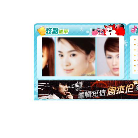
道一声平
[春节]
传
片叶子是
送你一棵
[圣诞节]
你太多，
要平安！
[圣诞节]
能正大光明
都要快乐噢
[圣诞节]
如意,快乐
[元旦]
看
断电。爱
你是我专
[元旦]
如
起；二是
离。水晶
[元旦]
当
泣，这痛
卖了。水
[春节]
风
颜！冬去
道一声平
[春节]
传
片叶子是