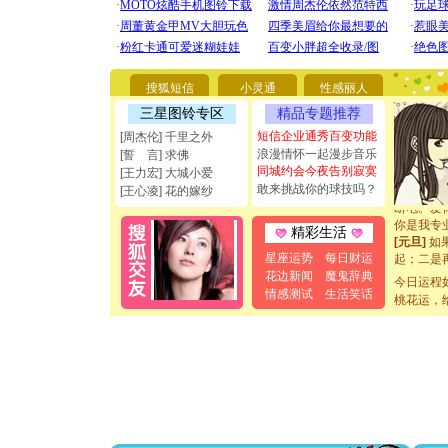
[圣诞节]
你太多，
要平安！
搜狐短信
小灵通
性感丽人
[圣诞节]
三星图铃专区
精品专题推荐
能正大光明
都要快乐噢
短信企业通秀百变功能
[周杰伦] 千里之外
[圣诞节]
浪漫情怀一起漫步音乐
[誓 言] 求佛
如意,快乐
同城约会今夜告别寂寞
[王力宏] 大城小爱
[元旦]
看
敢来挑战你的球技吗？
[王心凌] 花的嫁纱
断电。爱
你是我专
精彩生活
[元旦]
如
起；二是
星座运势
每日财运
离。水晶
花边新闻
魔鬼辞典
今日运程
[元旦]
当
情感测试
生活笑话
桃花运，
泣，这痛
卖了。水
[春节]
风
颜！冬去
道一声平
[春节]
传
片叶子是
送你一棵
[圣诞节]