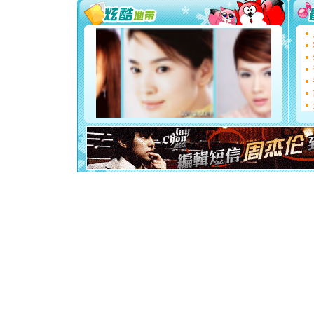
你太多，
要平安！
[圣诞节]
能正大光明
都要快乐噢
[圣诞节]
如意,快乐
[元旦]
看
断电。爱
你是我专
[元旦]
如
起；二是
离。水晶
[元旦]
当
泣，这痛
卖了。水
[春节]
风
颜！冬去
道一声平
[春节]
传
片叶子是
送你一棵