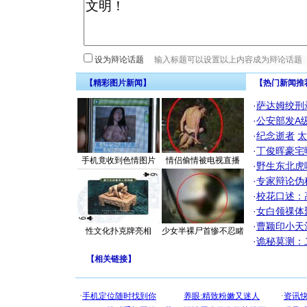
设为辩论话题
【精彩图片新闻】
【热门新闻推
·
萨达姆绞刑
·
公安部发A
·
纪念逝者
太
·
丁俊晖豪宅
手机竟收到色情图片
情侣偷情被电视直播
·
野生东北虎
·
专家辩论伪
·
校花口述：
·
女白领祼体
·
曹颖印小天
性文化扑克牌亮相
少女半裸尸首惨不忍睹
·
诡秘莫测：
【
相关链接
】