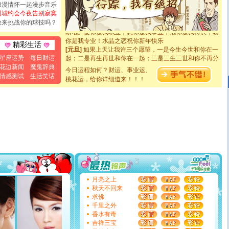
[圣诞节]
奉上一颗祝福的心,在这个特别的日子里,愿幸福,
浪漫情怀一起漫步音乐
如意,快乐,鲜花,一切美好的祝愿与你同在.圣诞快乐!
同城约会今夜告别寂寞
[元旦]
看到你我会触电；看不到你我要充电；没有你我会
敢来挑战你的球技吗？
断电。爱你是我职业，想你是我事业，抱你是我特长，吻
你是我专业！水晶之恋祝你新年快乐
精彩生活
[元旦]
如果上天让我许三个愿望，一是今生今世和你在一
起；二是再生再世和你在一起；三是三生三世和你不再分
星座运势
每日财运
离。水晶之恋祝你新年快乐
花边新闻
魔鬼辞典
今日运程如何？财运、事业运、
[元旦]
当我狠下心扭头离去那一刻，你在我身后无助地哭
情感测试
生活笑话
泣，这痛楚让我明白我多么爱你。我转身抱住你：这猪不
桃花运，给你详细道来！！！
卖了。水晶之恋祝你新年快乐。
[春节]
风柔雨润好月圆，半岛铁盒伴身边，每日尽显开心
颜！冬去春来似水如烟，劳碌人生需尽欢！听一曲轻歌，
道一声平安！新年吉祥万事如愿
[春节]
传说薰衣草有四片叶子：第一片叶子是信仰，第二
片叶子是希望，第三片叶子是爱情，第四片叶子是幸运。
送你一棵薰衣草，愿你新年快乐！
[圣诞节]
圣诞节到了，想想没什么送给你的，又不打算给
你太多，只有给你五千万：千万快乐！千万要健康！千万
要平安！千万要知足！千万不要忘记我！
[圣诞节]
不只这样的日子才会想起你,而是这样的日子才
月亮之上
能正大光明地骚扰你,告诉你,圣诞要快乐!新年要快乐!天天
秋天不回来
都要快乐噢!
求佛
[圣诞节]
奉上一颗祝福的心,在这个特别的日子里,愿幸福,
千里之外
如意,快乐,鲜花,一切美好的祝愿与你同在.圣诞快乐!
香水有毒
[元旦]
看到你我会触电；看不到你我要充电；没有你我会
吉祥三宝
断电。爱你是我职业，想你是我事业，抱你是我特长，吻