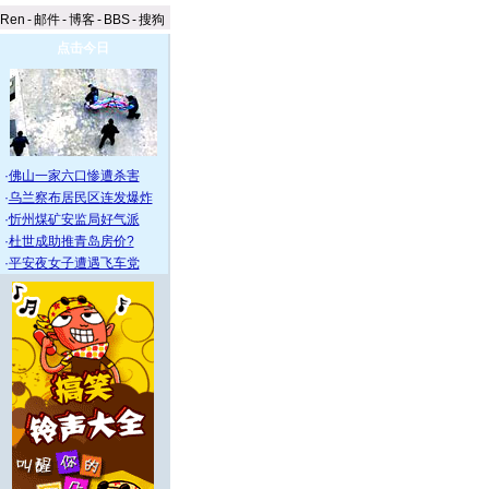
aRen
-
邮件
-
博客
-
BBS
-
搜狗
点击今日
·
佛山一家六口惨遭杀害
·
乌兰察布居民区连发爆炸
·
忻州煤矿安监局好气派
·
杜世成助推青岛房价?
·
平安夜女子遭遇飞车党