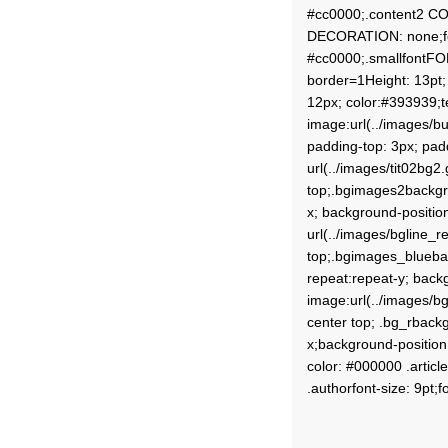
#cc0000;.content2 CO
DECORATION: none;fon
#cc0000;.smallfontFO
border=1Height: 13pt
12px; color:#393939;t
image:url(../images/bu
padding-top: 3px; pa
url(../images/tit02bg2
top;.bgimages2backgro
x; background-positi
url(../images/bgline_r
top;.bgimages_bluebac
repeat:repeat-y; back
image:url(../images/b
center top; .bg_rback
x;background-position:
color: #000000 .articl
.authorfont-size: 9pt;