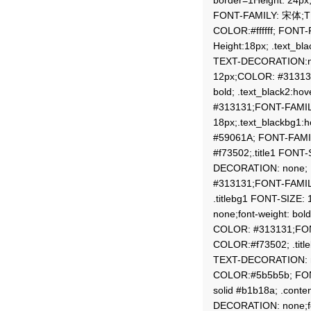
border=1Height: 24px;
FONT-FAMILY: 宋体;TE
COLOR:#ffffff; FONT
Height:18px; .text_
TEXT-DECORATION:none
12px;COLOR: #31313
bold; .text_black2:h
#313131;FONT-FAMIL
18px;.text_blackbg1:
#59061A; FONT-FAMI
#f73502;.title1 FON
DECORATION: none; .t
#313131;FONT-FAMIL
.titlebg1 FONT-SIZ
none;font-weight: bol
COLOR: #313131;FON
COLOR:#f73502; .tit
TEXT-DECORATION: no
COLOR:#5b5b5b; FON
solid #b1b18a; .cont
DECORATION: none;fon