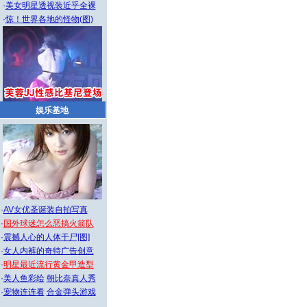
·
美女明星透视装近乎全裸
·
惊！世界各地的怪物(图)
娱乐基地
·
AV女优圣诞装自拍写真
·
国外球迷怎么恶搞火箭队
·
震撼人心的人体干尸[图]
·
女人内裤的奇特广告创意
·
明星最近流行黄金甲造型
·
美人鱼彩绘
朝比奈真人秀
·
宠物连连看
合金弹头游戏