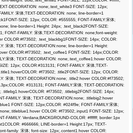
 font-weight: bold;.text_white2 FONT-SIZE: 12px;COLOR: #ffffff;
XT-DECORATION: none;.text_white3 FONT-SIZE: 12px;
-FAMILY: 宋体;TEXT-DECORATION: none; line-border=1
black1FONT-SIZE: 12px; COLOR: #555555; FONT-FAMILY:宋体;
; line-border=1 Height: 24px; .text_black2FONT-SIZE:
1; FONT-FAMILY: 宋体;TEXT-DECORATION: none;font-weight:
over COLOR:#f73502; .text_blackbg1FONT-SIZE: 14px; COLOR:
Y: 宋体; TEXT-DECORATION:none; line-border=1 Height:
hover COLOR:#f73502; .text_coffee1 FONT-SIZE: 14px;COLOR:
LY:宋体; TEXT-DECORATION: none;.text_coffee1:hover COLOR:
T-SIZE: 12px; COLOR:#313131; FONT-FAMILY: 宋体;TEXT-
itle1:hoverCOLOR: #f73502; .title2FONT-SIZE: 12px; COLOR:
Y: 宋体; TEXT-DECORATION:none; .title2:hover COLOR:#f73502;
E: 13px;COLOR: #313131; FONT-FAMILY:宋体; TEXT-DECORATION:
d; .titlebg1:hoverCOLOR: #f73502; .titlebig2FONT-SIZE: 14px;
T-FAMILY: 宋体; TEXT-DECORATION:none; .titlebig2:hover
leblue1 FONT-SIZE: 12px;COLOR: #024f9e; FONT-FAMILY:宋体;
ne;.titleblue1:hover COLOR: #f73502;.input1 FONT-SIZE: 12px;
T-FAMILY: Verdana;BACKGROUND-COLOR: #ffffff; border:1px
ent1COLOR: #666666; LINE-border=1 Height:17px; TEXT-
t-family: 宋体; font-size: 12px;.content1:hover COLOR: