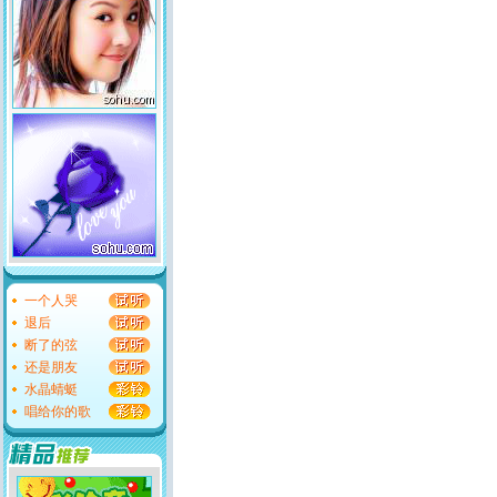
一个人哭
退后
断了的弦
还是朋友
水晶蜻蜓
唱给你的歌