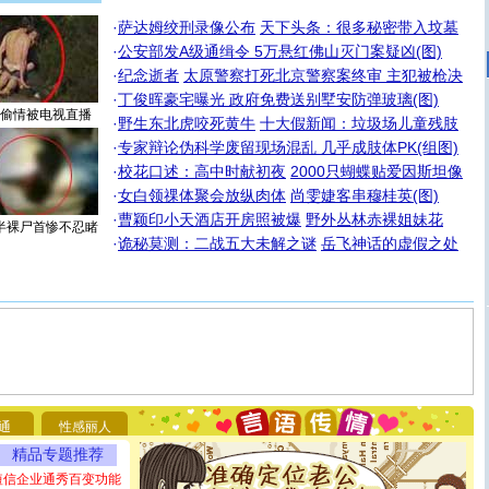
·
萨达姆绞刑录像公布
天下头条：很多秘密带入坟墓
·
公安部发A级通缉令 5万悬红佛山灭门案疑凶(图)
·
纪念逝者
太原警察打死北京警察案终审 主犯被枪决
·
丁俊晖豪宅曝光 政府免费送别墅安防弹玻璃(图)
偷情被电视直播
·
野生东北虎咬死黄牛
十大假新闻：垃圾场儿童残肢
·
专家辩论伪科学废留现场混乱 几乎成肢体PK(组图)
·
校花口述：高中时献初夜
2000只蝴蝶贴爱因斯坦像
·
女白领祼体聚会放纵肉体
尚雯婕客串穆桂英(图)
·
曹颖印小天酒店开房照被爆
野外丛林赤裸姐妹花
半裸尸首惨不忍睹
·
诡秘莫测：二战五大未解之谜
岳飞神话的虚假之处
[圣诞节]
圣诞节到了，想想没什么送给你的，又不打算给
你太多，只有给你五千万：千万快乐！千万要健康！千万
要平安！千万要知足！千万不要忘记我！
通
性感丽人
[圣诞节]
不只这样的日子才会想起你,而是这样的日子才
精品专题推荐
能正大光明地骚扰你,告诉你,圣诞要快乐!新年要快乐!天天
都要快乐噢!
短信企业通秀百变功能