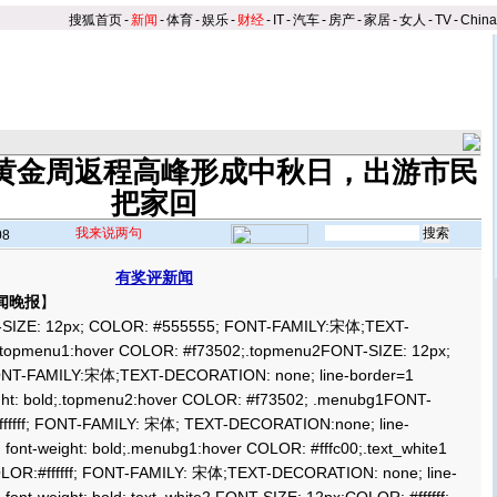
搜狐首页
-
新闻
-
体育
-
娱乐
-
财经
-
IT
-
汽车
-
房产
-
家居
-
女人
-
TV
-
Chin
||)黄金周返程高峰形成中秋日，出游市民
把家回
我来说两句
08
有奖评新闻
闻晚报
】
ZE: 12px; COLOR: #555555; FONT-FAMILY:宋体;TEXT-
topmenu1:hover COLOR: #f73502;.topmenu2FONT-SIZE: 12px;
NT-FAMILY:宋体;TEXT-DECORATION: none; line-border=1
ight: bold;.topmenu2:hover COLOR: #f73502; .menubg1FONT-
ffffff; FONT-FAMILY: 宋体; TEXT-DECORATION:none; line-
 font-weight: bold;.menubg1:hover COLOR: #fffc00;.text_white1
LOR:#ffffff; FONT-FAMILY: 宋体;TEXT-DECORATION: none; line-