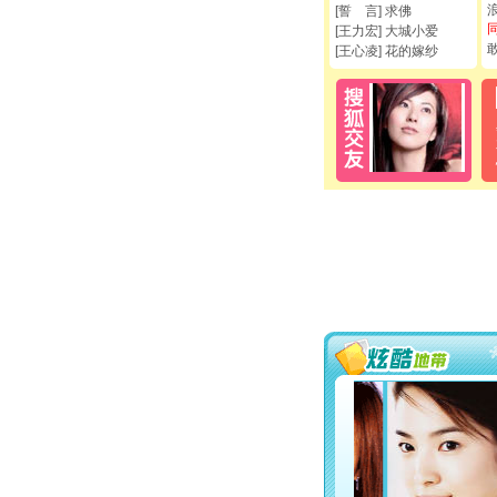
[誓 言] 求佛
[王力宏] 大城小爱
[王心凌] 花的嫁纱