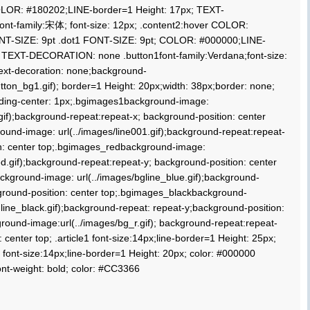
LOR: #180202;LINE-border=1 Height: 17px; TEXT-
t-family:宋体; font-size: 12px; .content2:hover COLOR:
NT-SIZE: 9pt .dot1 FONT-SIZE: 9pt; COLOR: #000000;LINE-
; TEXT-DECORATION: none .button1font-family:Verdana;font-size:
ext-decoration: none;background-
tton_bg1.gif); border=1 Height: 20px;width: 38px;border: none;
dding-center: 1px;.bgimages1background-image:
.gif);background-repeat:repeat-x; background-position: center
und-image: url(../images/line001.gif);background-repeat:repeat-
on: center top;.bgimages_redbackground-image:
ed.gif);background-repeat:repeat-y; background-position: center
kground-image: url(../images/bgline_blue.gif);background-
ground-position: center top;.bgimages_blackbackground-
gline_black.gif);background-repeat: repeat-y;background-position:
ground-image:url(../images/bg_r.gif); background-repeat:repeat-
 center top; .article1 font-size:14px;line-border=1 Height: 25px;
e font-size:14px;line-border=1 Height: 20px; color: #000000
font-weight: bold; color: #CC3366