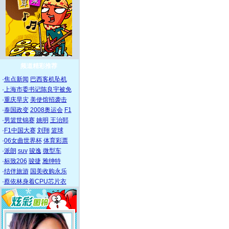
频道精彩推荐
·
焦点新闻
巴西客机坠机
·
上海市委书记陈良宇被免
·
重庆旱灾
美使馆招袭击
·
泰国政变
2008奥运会
F1
·
男篮世锦赛
姚明
王治郅
·
F1中国大赛
刘翔
篮球
·
06女曲世界杯
体育彩票
·
派朗
suv
骏逸
微型车
·
标致206
骏捷
雅绅特
·
结伴旅游
国美收购永乐
·
蔡依林身着CPU芯片衣