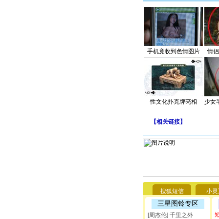
手机竟收到色情图片
情侣
性文化扑克牌亮相
少女
【
相关链接
】
搜狐短信
小灵
三星图铃专区
[周杰伦] 千里之外