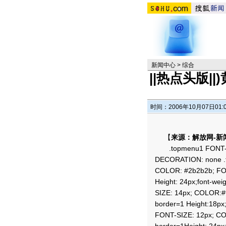
新闻中心
>
综合
||热点头版
时间：2006年10月07日01:
【
来源：解放网-新
.topmenu1 FONT-SI
DECORATION: none .
COLOR: #2b2b2b; FO
Height: 24px;font-we
SIZE: 14px; COLOR:#
border=1 Height:18px;
FONT-SIZE: 12px; CO