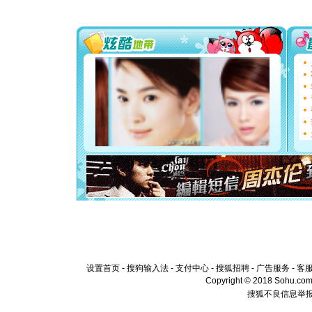
送你一棵
[圣诞节]
你太多，
要平安！
[圣诞节]
能正大光明
都要快乐噢
[圣诞节]
如意,快乐
[元旦]
看
断电。爱
你是我专
[元旦]
如
起；二是
离。水晶
[元旦]
当
泣，这痛
卖了。水
[春节]
风
颜！冬去
道一声平
[春节]
传
设置首页
-
搜狗输入法
-
支付中心
-
搜狐招聘
-
广告服务
-
客
片叶子是
Copyright © 2018 Sohu.com I
送你一棵
搜狐不良信息举