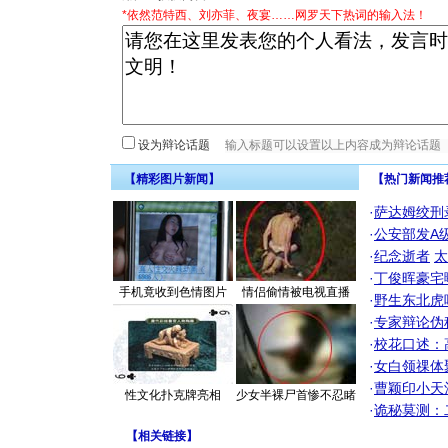
*依然范特西、刘亦菲、夜宴……网罗天下热词的输入法！
设为辩论话题
【精彩图片新闻】
【热门新闻推
·
萨达姆绞刑
·
公安部发A
·
纪念逝者
太
·
丁俊晖豪宅
手机竟收到色情图片
情侣偷情被电视直播
·
野生东北虎
·
专家辩论伪
·
校花口述：
·
女白领祼体
·
曹颖印小天
性文化扑克牌亮相
少女半裸尸首惨不忍睹
·
诡秘莫测：
【
相关链接
】