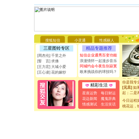
[圣诞节]
你太多，
要平安！
搜狐短信
小灵通
性感丽人
[圣诞节]
三星图铃专区
精品专题推荐
能正大光明
都要快乐噢
短信企业通秀百变功能
[周杰伦] 千里之外
[圣诞节]
浪漫情怀一起漫步音乐
[誓 言] 求佛
如意,快乐
同城约会今夜告别寂寞
[王力宏] 大城小爱
[元旦]
看
敢来挑战你的球技吗？
[王心凌] 花的嫁纱
断电。爱
你是我专
精彩生活
[元旦]
如
起；二是
星座运势
每日财运
离。水晶
花边新闻
魔鬼辞典
今日运程
[元旦]
当
情感测试
生活笑话
桃花运，
泣，这痛
卖了。水
[春节]
风
颜！冬去
道一声平
[春节]
传
片叶子是