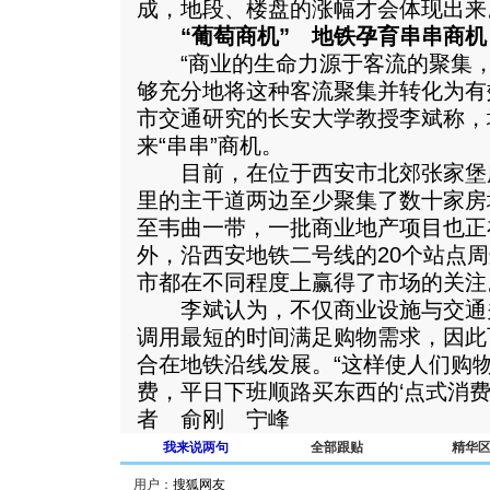
成，地段、楼盘的涨幅才会体现出来
“葡萄商机” 地铁孕育串串商机
“商业的生命力源于客流的聚集，
够充分地将这种客流聚集并转化为有
市交通研究的长安大学教授李斌称，
来“串串”商机。
目前，在位于西安市北郊张家堡广
里的主干道两边至少聚集了数十家房
至韦曲一带，一批商业地产项目也正
外，沿西安地铁二号线的20个站点
市都在不同程度上赢得了市场的关注
李斌认为，不仅商业设施与交通
调用最短的时间满足购物需求，因此
合在地铁沿线发展。“这样使人们购
费，平日下班顺路买东西的‘点式消费
者 俞刚 宁峰
我来说两句
全部跟贴
精华
用户：