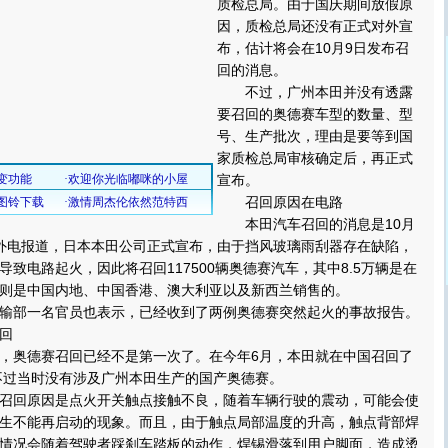
质检总局。由于国庆期间放假原
因，质检总局还没有正式对外宣
布，估计将会在10月9日发布召
回的消息。
不过，广州本田并没有透露
要召回的奥德赛车型的数量、型
号、生产批次，理由是要等到国
家质检总局审核确定后，再正式
宣布。
召回原因在电路
本田汽车召回的消息是10月
外电报道，日本本田公司正式宣布，由于挡风玻璃雨刮器存在缺陷，
致电路起火，因此将召回117500辆奥德赛汽车，其中8.5万辆是在
则是中国内地、中国香港、澳大利亚以及新西兰销售的。
部一名官员也表示，已经收到了两例奥德赛突然起火的事故报告。
回
奥德赛召回已经不是第一次了。在今年6月，本田就在中国召回了
，不过当时没有涉及广州本田生产的国产奥德赛。
回原因是点火开关触点接触不良，随着车辆行驶的震动，可能会使
生不能再启动的现象。而且，由于触点局部温度的升高，触点背部焊
情况会随着驾驶者踩刹车踏板的动作，焊锡滑落到用户脚面，造成烫