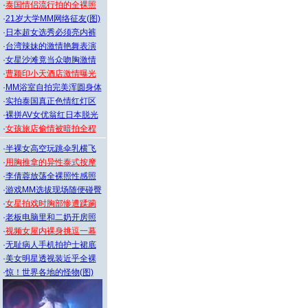
·
泰国情侣流行拍的全裸照
·
21岁大学MM网络征友(图)
·
日本超女选秀必须亮内裤
·
台湾辣妹的激情艳舞表演
·
女星沙滩竟当众吻胸激情
·
曹颖印小天酒店激情曝光
·
MM浴室自拍完美浑圆身体
·
实拍泰国真正色情红灯区
·
裸拼AV女优翁红日本脱光
·
女孩旅店偷情被暗拍全程
·
半裸女高空玩跳伞乳横飞
·
用胸推拿的异性泰式按摩
·
李倩蓉放荡全裸照性感照
·
游戏MM选拔现场随便碰臀
·
女星拍戏时胸部惨遭蹂躏
·
老板电脑里和二奶开房照
·
视频女屋内裸身挑逗一幕
·
无耻病人手机拍护士裙底
·
美女明星透视装近乎全裸
·
惊！世界各地的怪物(图)