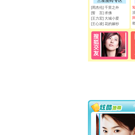
三星图铃专区
[周杰伦] 千里之外
[誓 言] 求佛
[王力宏] 大城小爱
[王心凌] 花的嫁纱