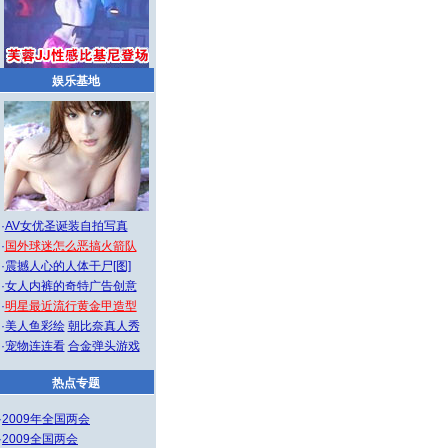
娱乐基地
·
AV女优圣诞装自拍写真
·
国外球迷怎么恶搞火箭队
·
震撼人心的人体干尸[图]
·
女人内裤的奇特广告创意
·
明星最近流行黄金甲造型
·
美人鱼彩绘
朝比奈真人秀
·
宠物连连看
合金弹头游戏
热点专题
·
2009年全国两会
·
2009全国两会