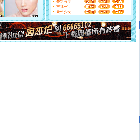
香水有毒
[元旦]
看到你我会触电；看不到你我要充电；没有你我会
吉祥三宝
断电。爱你是我职业，想你是我事业，抱你是我特长，吻
天竺少女
你是我专业！水晶之恋祝你新年快乐
[元旦]
如果上天让我许三个愿望，一是今生今世和你在一
起；二是再生再世和你在一起；三是三生三世和你不再分
离。水晶之恋祝你新年快乐
[元旦]
当我狠下心扭头离去那一刻，你在我身后无助地哭
泣，这痛楚让我明白我多么爱你。我转身抱住你：这猪不
卖了。水晶之恋祝你新年快乐。
[春节]
风柔雨润好月圆，半岛铁盒伴身边，每日尽显开心
颜！冬去春来似水如烟，劳碌人生需尽欢！听一曲轻歌，
道一声平安！新年吉祥万事如愿
[春节]
传说薰衣草有四片叶子：第一片叶子是信仰，第二
片叶子是希望，第三片叶子是爱情，第四片叶子是幸运。
送你一棵薰衣草，愿你新年快乐！