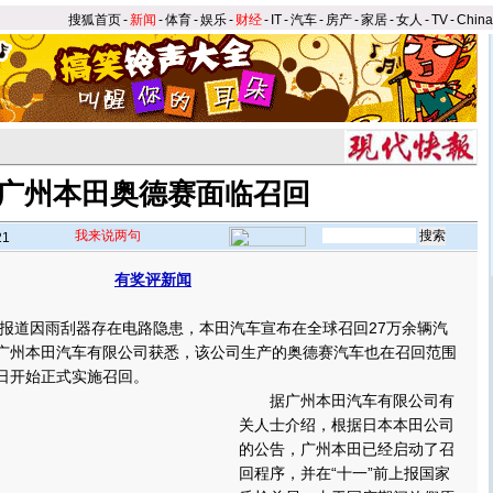
搜狐首页
-
新闻
-
体育
-
娱乐
-
财经
-
IT
-
汽车
-
房产
-
家居
-
女人
-
TV
-
Chin
广州本田奥德赛面临召回
我来说两句
21
有奖评新闻
】
道因雨刮器存在电路隐患，本田汽车宣布在全球召回27万余辆汽
从广州本田汽车有限公司获悉，该公司生产的奥德赛汽车也在召回范围
9日开始正式实施召回。
据广州本田汽车有限公司有
关人士介绍，根据日本本田公司
的公告，广州本田已经启动了召
回程序，并在“十一”前上报国家