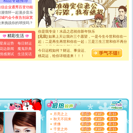
精品专题推荐
都要快乐噢!
短信企业通秀百变功能
[圣诞节]
奉上一颗祝福的心,在这个特别的日子里,愿幸福,
浪漫情怀一起漫步音乐
如意,快乐,鲜花,一切美好的祝愿与你同在.圣诞快乐!
同城约会今夜告别寂寞
[元旦]
看到你我会触电；看不到你我要充电；没有你我会
敢来挑战你的球技吗？
断电。爱你是我职业，想你是我事业，抱你是我特长，吻
你是我专业！水晶之恋祝你新年快乐
[元旦]
如果上天让我许三个愿望，一是今生今世和你在一
精彩生活
起；二是再生再世和你在一起；三是三生三世和你不再分
星座运势
每日财运
离。水晶之恋祝你新年快乐
花边新闻
魔鬼辞典
[元旦]
当我狠下心扭头离去那一刻，你在我身后无助地哭
今日运程如何？财运、事业运、
泣，这痛楚让我明白我多么爱你。我转身抱住你：这猪不
情感测试
生活笑话
桃花运，给你详细道来！！！
卖了。水晶之恋祝你新年快乐。
[春节]
风柔雨润好月圆，半岛铁盒伴身边，每日尽显开心
颜！冬去春来似水如烟，劳碌人生需尽欢！听一曲轻歌，
道一声平安！新年吉祥万事如愿
[春节]
传说薰衣草有四片叶子：第一片叶子是信仰，第二
片叶子是希望，第三片叶子是爱情，第四片叶子是幸运。
送你一棵薰衣草，愿你新年快乐！
[圣诞节]
圣诞节到了，想想没什么送给你的，又不打算给
你太多，只有给你五千万：千万快乐！千万要健康！千万
要平安！千万要知足！千万不要忘记我！
[圣诞节]
不只这样的日子才会想起你,而是这样的日子才
月亮之上
能正大光明地骚扰你,告诉你,圣诞要快乐!新年要快乐!天天
秋天不回来
都要快乐噢!
求佛
[圣诞节]
奉上一颗祝福的心,在这个特别的日子里,愿幸福,
千里之外
如意,快乐,鲜花,一切美好的祝愿与你同在.圣诞快乐!