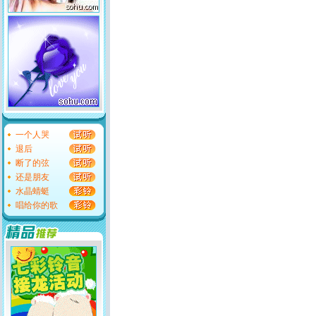
一个人哭
退后
断了的弦
还是朋友
水晶蜻蜓
唱给你的歌