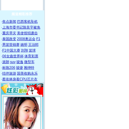
频道精彩推荐
·
焦点新闻
巴西客机坠机
·
上海市委书记陈良宇被免
·
重庆旱灾
美使馆招袭击
·
泰国政变
2008奥运会
F1
·
男篮世锦赛
姚明
王治郅
·
F1中国大赛
刘翔
篮球
·
06女曲世界杯
体育彩票
·
派朗
suv
骏逸
微型车
·
标致206
骏捷
雅绅特
·
结伴旅游
国美收购永乐
·
蔡依林身着CPU芯片衣