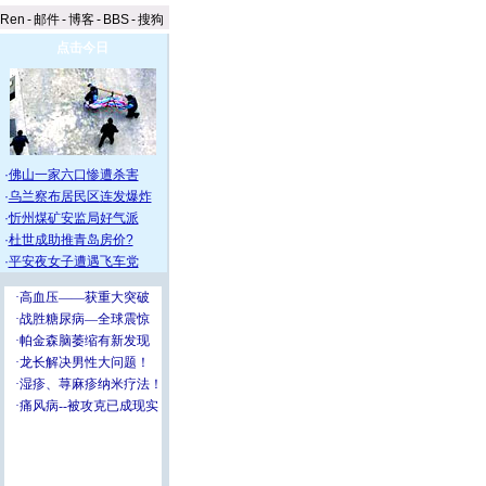
aRen
-
邮件
-
博客
-
BBS
-
搜狗
点击今日
·
佛山一家六口惨遭杀害
·
乌兰察布居民区连发爆炸
·
忻州煤矿安监局好气派
·
杜世成助推青岛房价?
·
平安夜女子遭遇飞车党