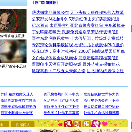
【热门新闻推荐】
·
萨达姆绞刑录像公布
天下头条：很多秘密带入坟墓
·
公安部发A级通缉令 5万悬红佛山灭门案疑凶(图)
·
纪念逝者
太原警察打死北京警察案终审 主犯被枪决
·
丁俊晖豪宅曝光 政府免费送别墅安防弹玻璃(图)
偷情被电视直播
·
野生东北虎咬死黄牛
十大假新闻：垃圾场儿童残肢
·
专家辩论伪科学废留现场混乱 几乎成肢体PK(组图)
·
校花口述：高中时献初夜
2000只蝴蝶贴爱因斯坦像
·
女白领祼体聚会放纵肉体
尚雯婕客串穆桂英(图)
·
曹颖印小天酒店开房照被爆
野外丛林赤裸姐妹花
半裸尸首惨不忍睹
·
诡秘莫测：二战五大未解之谜
岳飞神话的虚假之处
[圣诞节]
圣诞节到了，想想没什么送给你的，又不打算给
你太多，只有给你五千万：千万快乐！千万要健康！千万
要平安！千万要知足！千万不要忘记我！
通
性感丽人
[圣诞节]
不只这样的日子才会想起你,而是这样的日子才
能正大光明地骚扰你,告诉你,圣诞要快乐!新年要快乐!天天