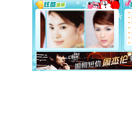
要平安！
[圣诞节]
能正大光明
都要快乐噢
[圣诞节]
如意,快乐
[元旦]
看
断电。爱
你是我专
[元旦]
如
起；二是
离。水晶
[元旦]
当
泣，这痛
卖了。水
[春节]
风
颜！冬去
道一声平
[春节]
传
片叶子是
送你一棵