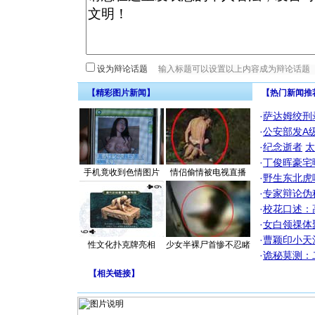
设为辩论话题
【精彩图片新闻】
【热门新闻推
·
萨达姆绞刑
·
公安部发A
·
纪念逝者
太
·
丁俊晖豪宅
手机竟收到色情图片
情侣偷情被电视直播
·
野生东北虎
·
专家辩论伪
·
校花口述：
·
女白领祼体
·
曹颖印小天
性文化扑克牌亮相
少女半裸尸首惨不忍睹
·
诡秘莫测：
【
相关链接
】