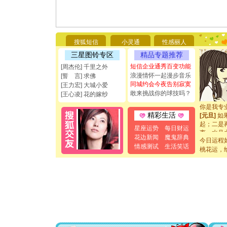
[圣诞节]
你太多，
要平安！
搜狐短信
小灵通
性感丽人
[圣诞节]
能正大光明
三星图铃专区
精品专题推荐
都要快乐噢
短信企业通秀百变功能
[周杰伦] 千里之外
[圣诞节]
浪漫情怀一起漫步音乐
[誓 言] 求佛
如意,快乐
同城约会今夜告别寂寞
[王力宏] 大城小爱
[元旦]
看
敢来挑战你的球技吗？
[王心凌] 花的嫁纱
断电。爱
你是我专
[元旦]
如
精彩生活
起；二是
星座运势
每日财运
离。水晶
花边新闻
魔鬼辞典
[元旦]
当
今日运程
情感测试
生活笑话
泣，这痛
桃花运，
卖了。水
[春节]
风
颜！冬去
道一声平
[春节]
传
片叶子是
送你一棵
[圣诞节]
你太多，