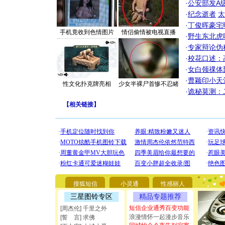
·
公安部发A
·
纪念逝者
太
·
丁俊晖豪宅
手机竟收到色情图片
情侣偷情被电视直播
·
野生东北虎
·
专家辩论伪
·
校花口述：
·
女白领祼体
·
曹颖印小天
性文化扑克牌亮相
少女半裸尸首惨不忍睹
·
诡秘莫测：
【
相关链接
】
[圣诞节]
你太多，
要平安！
搜狐短信
小灵通
性感丽人
[圣诞节]
能正大光明
三星图铃专区
精品专题推荐
都要快乐噢
短信企业通秀百变功能
[周杰伦] 千里之外
[圣诞节]
浪漫情怀一起漫步音乐
[誓 言] 求佛
如意,快乐