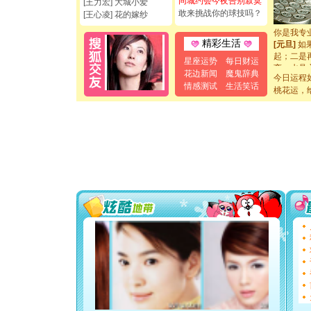
同城约会今夜告别寂寞
[王力宏] 大城小爱
[元旦]
看
敢来挑战你的球技吗？
[王心凌] 花的嫁纱
断电。爱
你是我专
[元旦]
如
精彩生活
起；二是
星座运势
每日财运
离。水晶
花边新闻
魔鬼辞典
[元旦]
当
今日运程
情感测试
生活笑话
泣，这痛
桃花运，
卖了。水
[春节]
风
颜！冬去
道一声平
[春节]
传
片叶子是
送你一棵
[圣诞节]
你太多，
要平安！
[圣诞节]
能正大光明
都要快乐噢
[圣诞节]
如意,快乐
[元旦]
看
断电。爱
你是我专