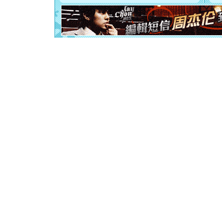
[元旦]
如
起；二是
离。水晶
[元旦]
当
泣，这痛
卖了。水
[春节]
风
颜！冬去
道一声平
[春节]
传
片叶子是
送你一棵