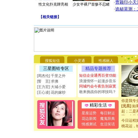
·
曹颖印小天
性文化扑克牌亮相
少女半裸尸首惨不忍睹
·
诡秘莫测：
【
相关链接
】
[圣诞节]
你太多，
要平安！
搜狐短信
小灵通
性感丽人
[圣诞节]
能正大光明
三星图铃专区
精品专题推荐
都要快乐噢
短信企业通秀百变功能
[周杰伦] 千里之外
[圣诞节]
浪漫情怀一起漫步音乐
[誓 言] 求佛
如意,快乐
同城约会今夜告别寂寞
[王力宏] 大城小爱
[元旦]
看
敢来挑战你的球技吗？
[王心凌] 花的嫁纱
断电。爱
你是我专
[元旦]
如
精彩生活
起；二是
星座运势
每日财运
离。水晶
花边新闻
魔鬼辞典
[元旦]
当
今日运程
情感测试
生活笑话
泣，这痛
桃花运，
卖了。水
[春节]
风