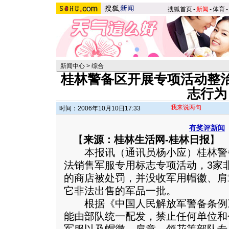
搜狐首页
-
新闻
-
体育
-
新闻中心
>
综合
桂林警备区开展专项活动整
志行为
我来说两句
时间：2006年10月10日17:33
有奖评新闻
【
来源：桂林生活网-桂林日报
】
本报讯（通讯员杨小应）桂林警
法销售军服专用标志专项活动，3家
的商店被处罚，并没收军用帽徽、肩
它非法出售的军品一批。
根据《中国人民解放军警备条例
能由部队统一配发，禁止任何单位和