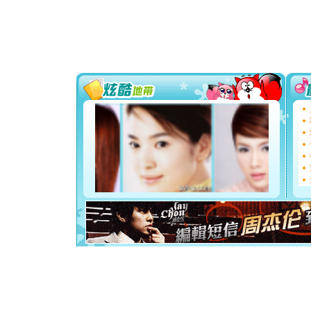
颜！冬去
道一声平
[春节]
传
片叶子是
送你一棵
[圣诞节]
你太多，
要平安！
[圣诞节]
能正大光明
都要快乐噢
[圣诞节]
如意,快乐
[元旦]
看
断电。爱
你是我专
[元旦]
如
起；二是
离。水晶
[元旦]
当
泣，这痛
卖了。水
[春节]
风
颜！冬去
道一声平
[春节]
传