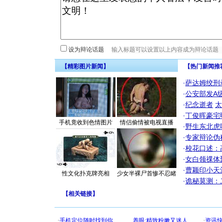
设为辩论话题
【精彩图片新闻】
【热门新闻推
·
萨达姆绞刑
·
公安部发A
·
纪念逝者
太
·
丁俊晖豪宅
手机竟收到色情图片
情侣偷情被电视直播
·
野生东北虎
·
专家辩论伪
·
校花口述：
·
女白领祼体
·
曹颖印小天
性文化扑克牌亮相
少女半裸尸首惨不忍睹
·
诡秘莫测：
【
相关链接
】
[圣诞节]