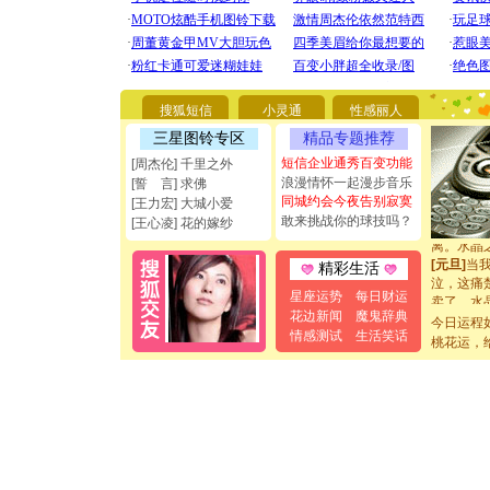
你太多，
要平安！
[圣诞节]
能正大光明
都要快乐噢
[圣诞节]
搜狐短信
小灵通
性感丽人
如意,快乐
三星图铃专区
精品专题推荐
[元旦]
看
短信企业通秀百变功能
[周杰伦] 千里之外
断电。爱
浪漫情怀一起漫步音乐
你是我专
[誓 言] 求佛
同城约会今夜告别寂寞
[元旦]
如
[王力宏] 大城小爱
起；二是
敢来挑战你的球技吗？
[王心凌] 花的嫁纱
离。水晶
[元旦]
当
精彩生活
泣，这痛
卖了。水
星座运势
每日财运
[春节]
风
花边新闻
魔鬼辞典
今日运程
颜！冬去
情感测试
生活笑话
桃花运，
道一声平
[春节]
传
片叶子是
送你一棵
[圣诞节]
你太多，
要平安！
[圣诞节]