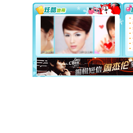
能正大光明
都要快乐噢
[圣诞节]
如意,快乐
[元旦]
看
断电。爱
你是我专
[元旦]
如
起；二是
离。水晶
[元旦]
当
泣，这痛
卖了。水
[春节]
风
颜！冬去
道一声平
[春节]
传
片叶子是
送你一棵