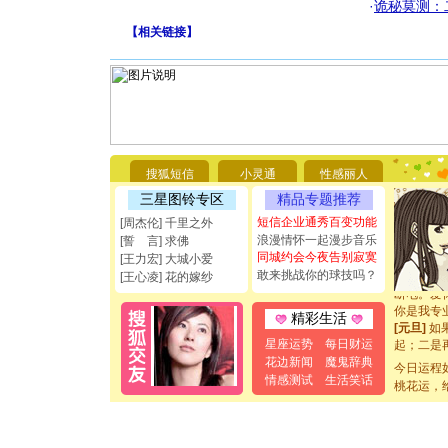
·
诡秘莫测：
【
相关链接
】
[圣诞节]
你太多，
要平安！
搜狐短信
小灵通
性感丽人
[圣诞节]
三星图铃专区
精品专题推荐
能正大光明
都要快乐噢
短信企业通秀百变功能
[周杰伦] 千里之外
[圣诞节]
浪漫情怀一起漫步音乐
[誓 言] 求佛
如意,快乐
同城约会今夜告别寂寞
[王力宏] 大城小爱
[元旦]
看
敢来挑战你的球技吗？
[王心凌] 花的嫁纱
断电。爱
你是我专
精彩生活
[元旦]
如
起；二是
星座运势
每日财运
离。水晶
花边新闻
魔鬼辞典
今日运程
[元旦]
当
情感测试
生活笑话
桃花运，
泣，这痛
卖了。水
[春节]
风
颜！冬去