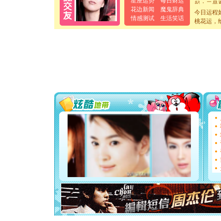
星座运势
每日财运
离。水晶
花边新闻
魔鬼辞典
今日运程
[元旦]
当
情感测试
生活笑话
桃花运，
泣，这痛
卖了。水
[春节]
风
颜！冬去
道一声平
[春节]
传
片叶子是
送你一棵
[圣诞节]
你太多，
要平安！
[圣诞节]
能正大光明
都要快乐噢
[圣诞节]
如意,快乐
[元旦]
看
断电。爱
你是我专
[元旦]
如
起；二是
离。水晶
[元旦]
当
泣，这痛