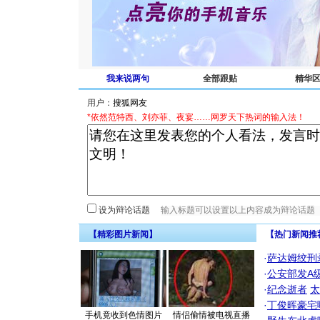
我来说两句
全部跟贴
精华
用户：
*依然范特西、刘亦菲、夜宴……网罗天下热词的输入法！
设为辩论话题
【精彩图片新闻】
【热门新闻推
·
萨达姆绞刑
·
公安部发A
·
纪念逝者
太
·
丁俊晖豪宅
手机竟收到色情图片
情侣偷情被电视直播