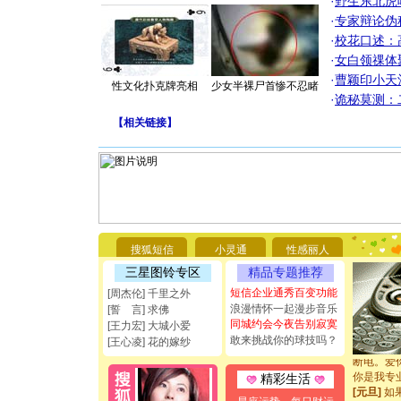
·
野生东北虎
·
专家辩论伪
·
校花口述：
·
女白领祼体
·
曹颖印小天
性文化扑克牌亮相
少女半裸尸首惨不忍睹
·
诡秘莫测：
【
相关链接
】
[圣诞节]
你太多，
要平安！
搜狐短信
小灵通
性感丽人
[圣诞节]
三星图铃专区
精品专题推荐
能正大光明
短信企业通秀百变功能
[周杰伦] 千里之外
都要快乐噢
浪漫情怀一起漫步音乐
[圣诞节]
[誓 言] 求佛
同城约会今夜告别寂寞
如意,快乐
[王力宏] 大城小爱
[元旦]
看
敢来挑战你的球技吗？
[王心凌] 花的嫁纱
断电。爱
你是我专
精彩生活
[元旦]
如
起；二是