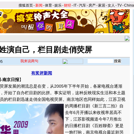
搜狐首页
-
新闻
-
体育
-
娱乐
-
财经
-
IT
-
汽车
-
房产
-
家居
-
女人
-
TV
-
Chin
姓演自己，栏目剧走俏荧屏
我来说两句
05
有奖评新闻
-南京日报
】
屏发展的潮流总是在变，从2005年下半年开始，各家电视台逐渐
，开始了自办栏目剧的比拼。事实证明，这种反映现实生活和本土题
员的栏目剧迅速走俏全国电视荧屏。
南京地区也同样如此，江苏卫视
的周播栏目剧《新三言二拍》自
去年6月开播以来收视率居高不
下，江苏影视频道今年7月推出
的日播栏目剧《百姓聊斋》更是
一炮打响，南京电视台最近则另