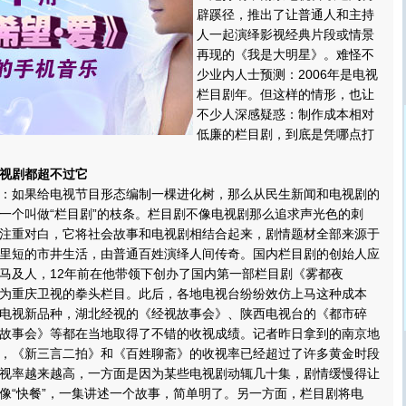
辟蹊径，推出了让普通人和主持
人一起演绎影视经典片段或情景
再现的《我是大明星》。难怪不
少业内人士预测：2006年是电视
栏目剧年。但这样的情形，也让
不少人深感疑惑：制作成本相对
低廉的栏目剧，到底是凭哪点打
视剧都超不过它
如果给电视节目形态编制一棵进化树，那么从民生新闻和电视剧的
一个叫做“栏目剧”的枝条。栏目剧不像电视剧那么追求声光色的刺
注重对白，它将社会故事和电视剧相结合起来，剧情题材全部来源于
里短的市井生活，由普通百姓演绎人间传奇。国内栏目剧的创始人应
马及人，12年前在他带领下创办了国内第一部栏目剧《雾都夜
为重庆卫视的拳头栏目。此后，各地电视台纷纷效仿上马这种成本
电视新品种，湖北经视的《经视故事会》、陕西电视台的《都市碎
故事会》等都在当地取得了不错的收视成绩。记者昨日拿到的南京地
，《新三言二拍》和《百姓聊斋》的收视率已经超过了许多黄金时段
视率越来越高，一方面是因为某些电视剧动辄几十集，剧情缓慢得让
像“快餐”，一集讲述一个故事，简单明了。另一方面，栏目剧将电