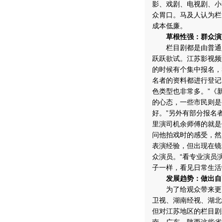
影、戏剧、电视剧、小
众胃口。马及人认为栏
成本低廉。
草根性强：群众演
栏目剧都是由普通人
跃跃欲试。江苏影视频
的时候有个集中报名，
名者的资料都进行登记
色类型也非常多。”《
的心态，一些市民则是
好。”另外有部分报名
里演司机余师傅的就是
问他拍戏时的感受，然
表演经验，但出现在镜
众演员。“看专业演员
子一样，看见日常生活
发展趋势：做出自
为了给观众带来更多
卫视、湖南经视、湖北
但对江苏地区的栏目剧