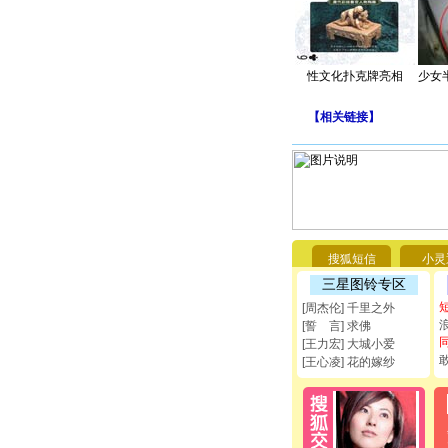
性文化扑克牌亮相
少女
【
相关链接
】
搜狐短信
小灵
三星图铃专区
[周杰伦] 千里之外
[誓 言] 求佛
[王力宏] 大城小爱
[王心凌] 花的嫁纱