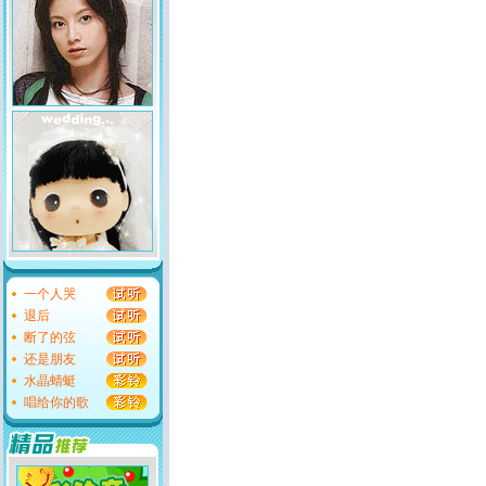
一个人哭
退后
断了的弦
还是朋友
水晶蜻蜓
唱给你的歌