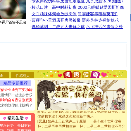
·
专家辩论伪科学废留现场混乱 几乎成肢体PK(组图)
·
校花口述：高中时献初夜
2000只蝴蝶贴爱因斯坦像
·
女白领祼体聚会放纵肉体
尚雯婕客串穆桂英(图)
·
曹颖印小天酒店开房照被爆
野外丛林赤裸姐妹花
半裸尸首惨不忍睹
·
诡秘莫测：二战五大未解之谜
岳飞神话的虚假之处
[圣诞节]
圣诞节到了，想想没什么送给你的，又不打算给
你太多，只有给你五千万：千万快乐！千万要健康！千万
要平安！千万要知足！千万不要忘记我！
通
性感丽人
[圣诞节]
不只这样的日子才会想起你,而是这样的日子才
精品专题推荐
能正大光明地骚扰你,告诉你,圣诞要快乐!新年要快乐!天天
都要快乐噢!
短信企业通秀百变功能
[圣诞节]
奉上一颗祝福的心,在这个特别的日子里,愿幸福,
浪漫情怀一起漫步音乐
如意,快乐,鲜花,一切美好的祝愿与你同在.圣诞快乐!
同城约会今夜告别寂寞
[元旦]
看到你我会触电；看不到你我要充电；没有你我会
敢来挑战你的球技吗？
断电。爱你是我职业，想你是我事业，抱你是我特长，吻
你是我专业！水晶之恋祝你新年快乐
精彩生活
[元旦]
如果上天让我许三个愿望，一是今生今世和你在一
起；二是再生再世和你在一起；三是三生三世和你不再分
星座运势
每日财运
离。水晶之恋祝你新年快乐
花边新闻
魔鬼辞典