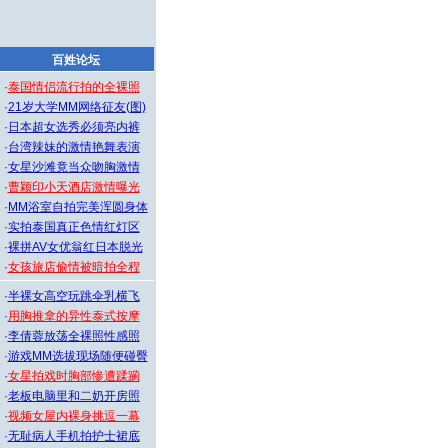
百姓论坛
·
泰国情侣流行拍的全裸照
·
21岁大学MM网络征友(图)
·
日本超女选秀必须亮内裤
·
台湾辣妹的激情艳舞表演
·
女星沙滩竟当众吻胸激情
·
曹颖印小天酒店激情曝光
·
MM浴室自拍完美浑圆身体
·
实拍泰国真正色情红灯区
·
裸拼AV女优翁红日本脱光
·
女孩旅店偷情被暗拍全程
·
半裸女高空玩跳伞乳横飞
·
用胸推拿的异性泰式按摩
·
李倩蓉放荡全裸照性感照
·
游戏MM选拔现场随便碰臀
·
女星拍戏时胸部惨遭蹂躏
·
老板电脑里和二奶开房照
·
视频女屋内裸身挑逗一幕
·
无耻病人手机拍护士裙底