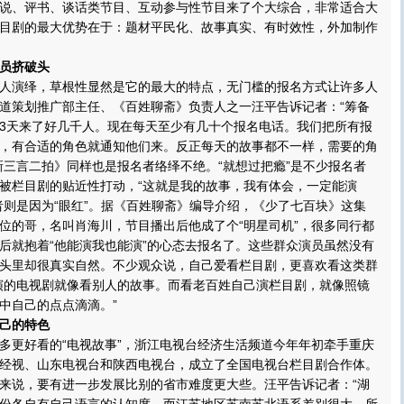
说、评书、谈话类节目、互动参与性节目来了个大综合，非常适合大
目剧的最大优势在于：题材平民化、故事真实、有时效性，外加制作
员挤破头
演绎，草根性显然是它的最大的特点，无门槛的报名方式让许多人
道策划推广部主任、《百姓聊斋》负责人之一汪平告诉记者：“筹备
3天来了好几千人。现在每天至少有几十个报名电话。我们把所有报
，有合适的角色就通知他们来。反正每天的故事都不一样，需要的角
新三言二拍》同样也是报名者络绎不绝。“就想过把瘾”是不少报名者
被栏目剧的贴近性打动，“这就是我的故事，我有体会，一定能演
者则是因为“眼红”。据《百姓聊斋》编导介绍，《少了七百块》这集
位的哥，名叫肖海川，节目播出后他成了个“明星司机”，很多同行都
后就抱着“他能演我也能演”的心态去报名了。这些群众演员虽然没有
头里却很真实自然。不少观众说，自己爱看栏目剧，更喜欢看这类群
演的电视剧就像看别人的故事。而看老百姓自己演栏目剧，就像照镜
中自己的点点滴滴。”
己的特色
更好看的“电视故事”，浙江电视台经济生活频道今年年初牵手重庆
经视、山东电视台和陕西电视台，成立了全国电视台栏目剧合作体。
来说，要有进一步发展比别的省市难度更大些。汪平告诉记者：“湖