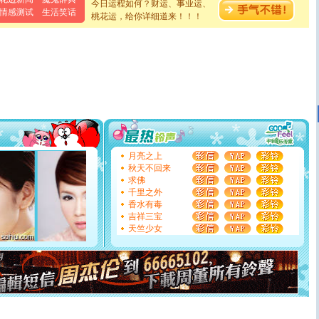
今日运程如何？财运、事业运、
[元旦]
当我狠下心扭头离去那一刻，你在我身后无助地哭
情感测试
生活笑话
桃花运，给你详细道来！！！
泣，这痛楚让我明白我多么爱你。我转身抱住你：这猪不
卖了。水晶之恋祝你新年快乐。
[春节]
风柔雨润好月圆，半岛铁盒伴身边，每日尽显开心
颜！冬去春来似水如烟，劳碌人生需尽欢！听一曲轻歌，
道一声平安！新年吉祥万事如愿
[春节]
传说薰衣草有四片叶子：第一片叶子是信仰，第二
片叶子是希望，第三片叶子是爱情，第四片叶子是幸运。
送你一棵薰衣草，愿你新年快乐！
[圣诞节]
圣诞节到了，想想没什么送给你的，又不打算给
你太多，只有给你五千万：千万快乐！千万要健康！千万
要平安！千万要知足！千万不要忘记我！
[圣诞节]
不只这样的日子才会想起你,而是这样的日子才
月亮之上
能正大光明地骚扰你,告诉你,圣诞要快乐!新年要快乐!天天
秋天不回来
都要快乐噢!
求佛
[圣诞节]
奉上一颗祝福的心,在这个特别的日子里,愿幸福,
千里之外
如意,快乐,鲜花,一切美好的祝愿与你同在.圣诞快乐!
香水有毒
[元旦]
看到你我会触电；看不到你我要充电；没有你我会
吉祥三宝
断电。爱你是我职业，想你是我事业，抱你是我特长，吻
天竺少女
你是我专业！水晶之恋祝你新年快乐
[元旦]
如果上天让我许三个愿望，一是今生今世和你在一
起；二是再生再世和你在一起；三是三生三世和你不再分
离。水晶之恋祝你新年快乐
[元旦]
当我狠下心扭头离去那一刻，你在我身后无助地哭
泣，这痛楚让我明白我多么爱你。我转身抱住你：这猪不
卖了。水晶之恋祝你新年快乐。