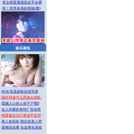
·
美女明星透视装近乎全裸
·
惊！世界各地的怪物(图)
娱乐基地
·
AV女优圣诞装自拍写真
·
国外球迷怎么恶搞火箭队
·
震撼人心的人体干尸[图]
·
女人内裤的奇特广告创意
·
明星最近流行黄金甲造型
·
美人鱼彩绘
朝比奈真人秀
·
宠物连连看
合金弹头游戏