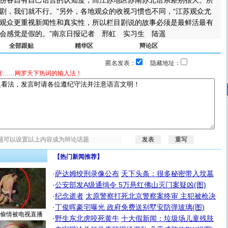
份各自有自己语言的认知度，而江苏地区苏南苏北语系差别很大。所
剧，我们就不行。”另外，各地观众的收视习惯也不同，“江苏观众尤
观众更重视新闻性和真实性，所以栏目剧说的故事必须是最鲜活最有
会感觉是假的。”南京日报记者 邢虹 实习生 陆遥
全部跟贴
精华区
辩论区
匿名发表：
隐藏地址：
宴……网罗天下热词的输入法！
【热门新闻推荐】
·
萨达姆绞刑录像公布
天下头条：很多秘密带入坟墓
·
公安部发A级通缉令 5万悬红佛山灭门案疑凶(图)
·
纪念逝者
太原警察打死北京警察案终审 主犯被枪决
·
丁俊晖豪宅曝光 政府免费送别墅安防弹玻璃(图)
偷情被电视直播
·
野生东北虎咬死黄牛
十大假新闻：垃圾场儿童残肢