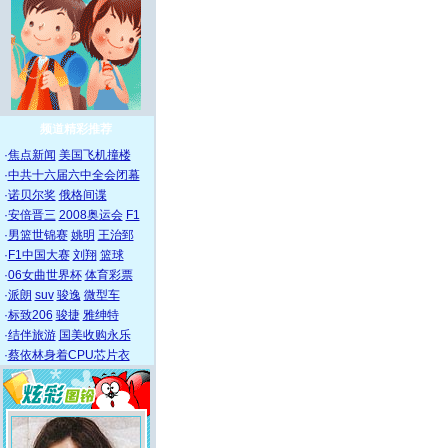
频道精彩推荐
·
焦点新闻
美国飞机撞楼
·
中共十六届六中全会闭幕
·
诺贝尔奖
俄格间谍
·
安倍晋三
2008奥运会
F1
·
男篮世锦赛
姚明
王治郅
·
F1中国大赛
刘翔
篮球
·
06女曲世界杯
体育彩票
·
派朗
suv
骏逸
微型车
·
标致206
骏捷
雅绅特
·
结伴旅游
国美收购永乐
·
蔡依林身着CPU芯片衣