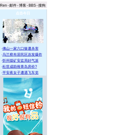
aRen
-
邮件
-
博客
-
BBS
-
搜狗
点击今日
·
佛山一家六口惨遭杀害
·
乌兰察布居民区连发爆炸
·
忻州煤矿安监局好气派
·
杜世成助推青岛房价?
·
平安夜女子遭遇飞车党