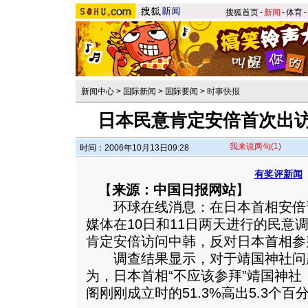
搜狐首页
-
新闻
-
体育
-
新闻中心
>
国际新闻
>
国际要闻
>
时事快报
日本民意肯定安倍首次出访
我来说两句
(1)
时间：2006年10月13日09:28
有奖评新闻
【
来源：中国日报网站
】
环球在线消息：在日本首相安倍
媒体在10日和11日两天进行的民意
肯定安倍访问中韩，反对日本首相参
调查结果显示，对于靖国神社问题，
为，日本首相“不应该参拜”靖国神
阁刚刚成立时的51.3%高出5.3个百