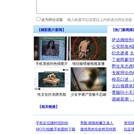
设为辩论话题
【精彩图片新闻】
【热门新闻推
·
萨达姆绞刑
·
公安部发A
·
纪念逝者
太
·
丁俊晖豪宅
手机竟收到色情图片
情侣偷情被电视直播
·
野生东北虎
·
专家辩论伪
·
校花口述：
·
女白领祼体
·
曹颖印小天
性文化扑克牌亮相
少女半裸尸首惨不忍睹
·
诡秘莫测：
【
相关链接
】