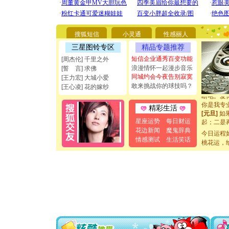
[圣诞节]
你太多，
要平安！
搜狐短信
小灵通
性感丽人
[圣诞节]
三星图铃专区
精品专题推荐
能正大光明
都要快乐噢
短信企业通秀百变功能
[周杰伦] 千里之外
[圣诞节]
浪漫情怀一起漫步音乐
[誓 言] 求佛
如意,快乐
同城约会今夜告别寂寞
[王力宏] 大城小爱
[元旦]
看
敢来挑战你的球技吗？
[王心凌] 花的嫁纱
断电。爱
你是我专
精彩生活
[元旦]
如
起；二是
星座运势
每日财运
离。水晶
花边新闻
魔鬼辞典
今日运程
[元旦]
当
情感测试
生活笑话
桃花运，
泣，这痛
卖了。水
[春节]
风
颜！冬去
道一声平
[春节]
传
片叶子是
送你一棵
[圣诞节]
你太多，