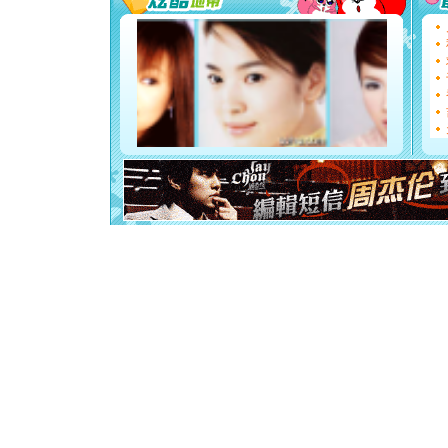
要平安！
[圣诞节]
能正大光明
都要快乐噢
[圣诞节]
如意,快乐
[元旦]
看
断电。爱
你是我专
[元旦]
如
起；二是
离。水晶
[元旦]
当
泣，这痛
卖了。水
[春节]
风
颜！冬去
道一声平
[春节]
传
片叶子是
送你一棵