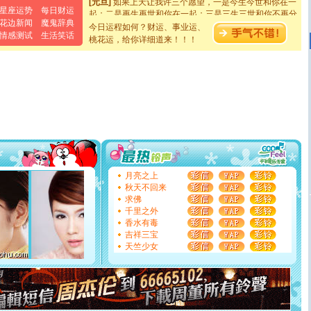
起；二是再生再世和你在一起；三是三生三世和你不再分
星座运势
每日财运
离。水晶之恋祝你新年快乐
花边新闻
魔鬼辞典
今日运程如何？财运、事业运、
[元旦]
当我狠下心扭头离去那一刻，你在我身后无助地哭
情感测试
生活笑话
桃花运，给你详细道来！！！
泣，这痛楚让我明白我多么爱你。我转身抱住你：这猪不
卖了。水晶之恋祝你新年快乐。
[春节]
风柔雨润好月圆，半岛铁盒伴身边，每日尽显开心
颜！冬去春来似水如烟，劳碌人生需尽欢！听一曲轻歌，
道一声平安！新年吉祥万事如愿
[春节]
传说薰衣草有四片叶子：第一片叶子是信仰，第二
片叶子是希望，第三片叶子是爱情，第四片叶子是幸运。
送你一棵薰衣草，愿你新年快乐！
[圣诞节]
圣诞节到了，想想没什么送给你的，又不打算给
你太多，只有给你五千万：千万快乐！千万要健康！千万
要平安！千万要知足！千万不要忘记我！
[圣诞节]
不只这样的日子才会想起你,而是这样的日子才
月亮之上
能正大光明地骚扰你,告诉你,圣诞要快乐!新年要快乐!天天
秋天不回来
都要快乐噢!
求佛
[圣诞节]
奉上一颗祝福的心,在这个特别的日子里,愿幸福,
千里之外
如意,快乐,鲜花,一切美好的祝愿与你同在.圣诞快乐!
香水有毒
[元旦]
看到你我会触电；看不到你我要充电；没有你我会
吉祥三宝
断电。爱你是我职业，想你是我事业，抱你是我特长，吻
天竺少女
你是我专业！水晶之恋祝你新年快乐
[元旦]
如果上天让我许三个愿望，一是今生今世和你在一
起；二是再生再世和你在一起；三是三生三世和你不再分
离。水晶之恋祝你新年快乐
[元旦]
当我狠下心扭头离去那一刻，你在我身后无助地哭