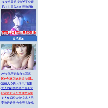
·
美女明星透视装近乎全裸
·
惊！世界各地的怪物(图)
娱乐基地
·
AV女优圣诞装自拍写真
·
国外球迷怎么恶搞火箭队
·
震撼人心的人体干尸[图]
·
女人内裤的奇特广告创意
·
明星最近流行黄金甲造型
·
美人鱼彩绘
朝比奈真人秀
·
宠物连连看
合金弹头游戏