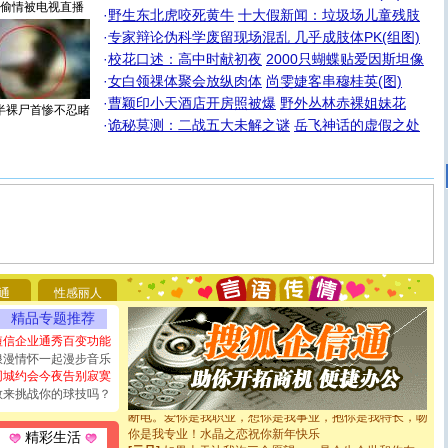
偷情被电视直播
·
野生东北虎咬死黄牛
十大假新闻：垃圾场儿童残肢
·
专家辩论伪科学废留现场混乱 几乎成肢体PK(组图)
·
校花口述：高中时献初夜
2000只蝴蝶贴爱因斯坦像
·
女白领祼体聚会放纵肉体
尚雯婕客串穆桂英(图)
·
曹颖印小天酒店开房照被爆
野外丛林赤裸姐妹花
半裸尸首惨不忍睹
·
诡秘莫测：二战五大未解之谜
岳飞神话的虚假之处
[圣诞节]
圣诞节到了，想想没什么送给你的，又不打算给
你太多，只有给你五千万：千万快乐！千万要健康！千万
要平安！千万要知足！千万不要忘记我！
通
性感丽人
[圣诞节]
不只这样的日子才会想起你,而是这样的日子才
精品专题推荐
能正大光明地骚扰你,告诉你,圣诞要快乐!新年要快乐!天天
都要快乐噢!
短信企业通秀百变功能
[圣诞节]
奉上一颗祝福的心,在这个特别的日子里,愿幸福,
浪漫情怀一起漫步音乐
如意,快乐,鲜花,一切美好的祝愿与你同在.圣诞快乐!
同城约会今夜告别寂寞
[元旦]
看到你我会触电；看不到你我要充电；没有你我会
敢来挑战你的球技吗？
断电。爱你是我职业，想你是我事业，抱你是我特长，吻
你是我专业！水晶之恋祝你新年快乐
精彩生活
[元旦]
如果上天让我许三个愿望，一是今生今世和你在一