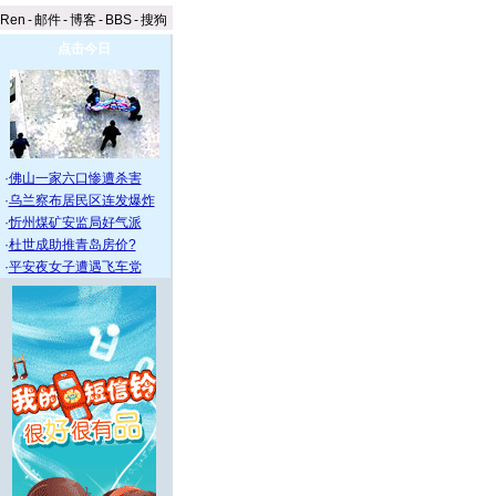
aRen
-
邮件
-
博客
-
BBS
-
搜狗
点击今日
·
佛山一家六口惨遭杀害
·
乌兰察布居民区连发爆炸
·
忻州煤矿安监局好气派
·
杜世成助推青岛房价?
·
平安夜女子遭遇飞车党