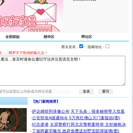
全部跟贴
精华区
辩论区
匿名发表：
隐藏地址：
宴……网罗天下热词的输入法！
【热门新闻推荐】
·
萨达姆绞刑录像公布
天下头条：很多秘密带入坟墓
·
公安部发A级通缉令 5万悬红佛山灭门案疑凶(图)
·
纪念逝者
太原警察打死北京警察案终审 主犯被枪决
·
丁俊晖豪宅曝光 政府免费送别墅安防弹玻璃(图)