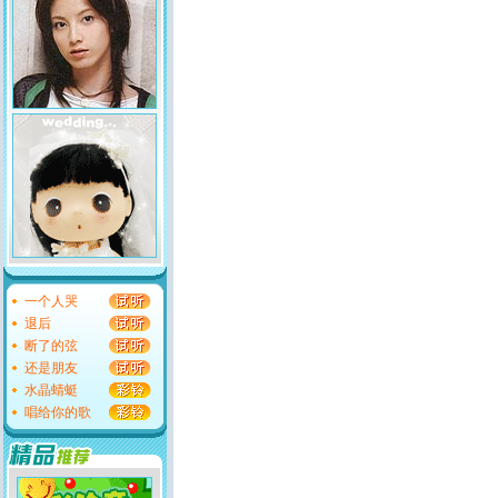
一个人哭
退后
断了的弦
还是朋友
水晶蜻蜓
唱给你的歌