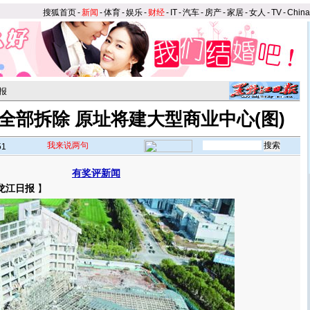
搜狐首页
-
新闻
-
体育
-
娱乐
-
财经
-
IT
-
汽车
-
房产
-
家居
-
女人
-
TV
-
Chin
报
”全部拆除 原址将建大型商业中心(图)
我来说两句
51
有奖评新闻
龙江日报
】