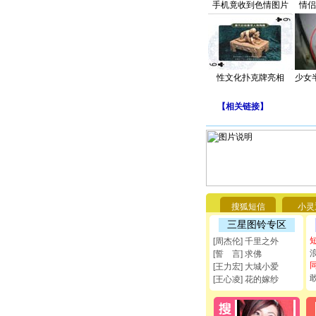
手机竟收到色情图片
情侣
性文化扑克牌亮相
少女
【
相关链接
】
搜狐短信
小灵
三星图铃专区
[周杰伦] 千里之外
[誓 言] 求佛
[王力宏] 大城小爱
[王心凌] 花的嫁纱