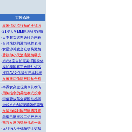
百姓论坛
·
泰国情侣流行拍的全裸照
·
21岁大学MM网络征友(图)
·
日本超女选秀必须亮内裤
·
台湾辣妹的激情艳舞表演
·
女星沙滩竟当众吻胸激情
·
曹颖印小天酒店激情曝光
·
MM浴室自拍完美浑圆身体
·
实拍泰国真正色情红灯区
·
裸拼AV女优翁红日本脱光
·
女孩旅店偷情被暗拍全程
·
半裸女高空玩跳伞乳横飞
·
用胸推拿的异性泰式按摩
·
李倩蓉放荡全裸照性感照
·
游戏MM选拔现场随便碰臀
·
女星拍戏时胸部惨遭蹂躏
·
老板电脑里和二奶开房照
·
视频女屋内裸身挑逗一幕
·
无耻病人手机拍护士裙底