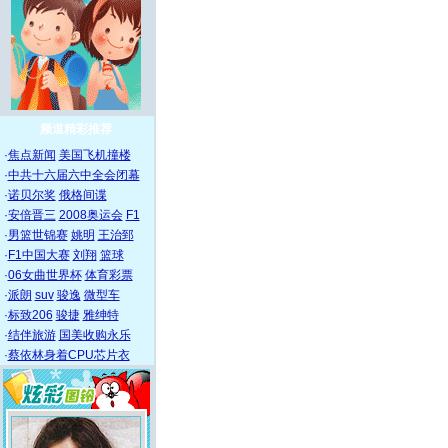
频道精彩推荐
·
焦点新闻
美国飞机撞楼
·
中共十六届六中全会闭幕
·
诺贝尔奖
俄格间谍
·
安倍晋三
2008奥运会
F1
·
男篮世锦赛
姚明
王治郅
·
F1中国大赛
刘翔
篮球
·
06女曲世界杯
体育彩票
·
派朗
suv
骏逸
微型车
·
标致206
骏捷
雅绅特
·
结伴旅游
国美收购永乐
·
蔡依林身着CPU芯片衣