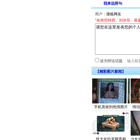
我来说两句
用户：
*依然范特西、刘亦菲、夜
设为辩论话题
【精彩图片新闻】
手机竟收到色情图片
情侣
性文化扑克牌亮相
少女