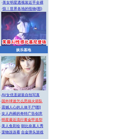
·
美女明星透视装近乎全裸
·
惊！世界各地的怪物(图)
娱乐基地
·
AV女优圣诞装自拍写真
·
国外球迷怎么恶搞火箭队
·
震撼人心的人体干尸[图]
·
女人内裤的奇特广告创意
·
明星最近流行黄金甲造型
·
美人鱼彩绘
朝比奈真人秀
·
宠物连连看
合金弹头游戏