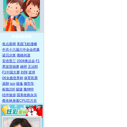
频道精彩推荐
·
焦点新闻
美国飞机撞楼
·
中共十六届六中全会闭幕
·
诺贝尔奖
俄格间谍
·
安倍晋三
2008奥运会
F1
·
男篮世锦赛
姚明
王治郅
·
F1中国大赛
刘翔
篮球
·
06女曲世界杯
体育彩票
·
派朗
suv
骏逸
微型车
·
标致206
骏捷
雅绅特
·
结伴旅游
国美收购永乐
·
蔡依林身着CPU芯片衣