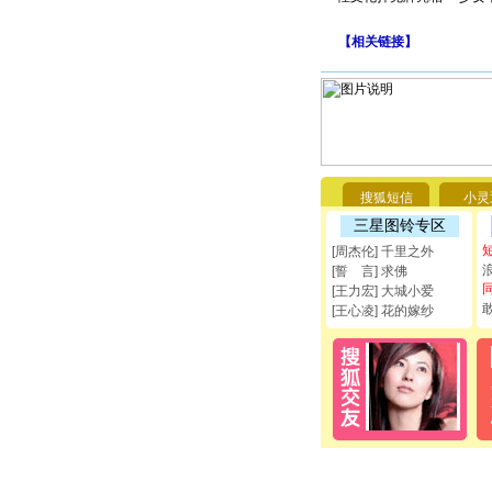
【
相关链接
】
搜狐短信
小灵
三星图铃专区
[周杰伦] 千里之外
[誓 言] 求佛
[王力宏] 大城小爱
[王心凌] 花的嫁纱