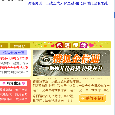
·
诡秘莫测：二战五大未解之谜
岳飞神话的虚假之处
[圣诞节]
圣诞节到了，想想没什么送给你的，又不打算给
你太多，只有给你五千万：千万快乐！千万要健康！千万
要平安！千万要知足！千万不要忘记我！
通
性感丽人
[圣诞节]
不只这样的日子才会想起你,而是这样的日子才
精品专题推荐
能正大光明地骚扰你,告诉你,圣诞要快乐!新年要快乐!天天
都要快乐噢!
短信企业通秀百变功能
[圣诞节]
奉上一颗祝福的心,在这个特别的日子里,愿幸福,
浪漫情怀一起漫步音乐
如意,快乐,鲜花,一切美好的祝愿与你同在.圣诞快乐!
同城约会今夜告别寂寞
[元旦]
看到你我会触电；看不到你我要充电；没有你我会
敢来挑战你的球技吗？
断电。爱你是我职业，想你是我事业，抱你是我特长，吻
你是我专业！水晶之恋祝你新年快乐
精彩生活
[元旦]
如果上天让我许三个愿望，一是今生今世和你在一
起；二是再生再世和你在一起；三是三生三世和你不再分
星座运势
每日财运
离。水晶之恋祝你新年快乐
花边新闻
魔鬼辞典
[元旦]
今日运程如何？财运、事业运、
当我狠下心扭头离去那一刻，你在我身后无助地哭
情感测试
生活笑话
泣，这痛楚让我明白我多么爱你。我转身抱住你：这猪不
桃花运，给你详细道来！！！
卖了。水晶之恋祝你新年快乐。
[春节]
风柔雨润好月圆，半岛铁盒伴身边，每日尽显开心
颜！冬去春来似水如烟，劳碌人生需尽欢！听一曲轻歌，