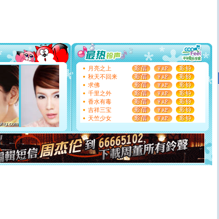
道一声平安！新年吉祥万事如愿
[春节]
传说薰衣草有四片叶子：第一片叶子是信仰，第二
片叶子是希望，第三片叶子是爱情，第四片叶子是幸运。
送你一棵薰衣草，愿你新年快乐！
[圣诞节]
圣诞节到了，想想没什么送给你的，又不打算给
你太多，只有给你五千万：千万快乐！千万要健康！千万
要平安！千万要知足！千万不要忘记我！
[圣诞节]
不只这样的日子才会想起你,而是这样的日子才
月亮之上
能正大光明地骚扰你,告诉你,圣诞要快乐!新年要快乐!天天
秋天不回来
都要快乐噢!
求佛
[圣诞节]
奉上一颗祝福的心,在这个特别的日子里,愿幸福,
千里之外
如意,快乐,鲜花,一切美好的祝愿与你同在.圣诞快乐!
香水有毒
[元旦]
看到你我会触电；看不到你我要充电；没有你我会
吉祥三宝
断电。爱你是我职业，想你是我事业，抱你是我特长，吻
天竺少女
你是我专业！水晶之恋祝你新年快乐
[元旦]
如果上天让我许三个愿望，一是今生今世和你在一
起；二是再生再世和你在一起；三是三生三世和你不再分
离。水晶之恋祝你新年快乐
[元旦]
当我狠下心扭头离去那一刻，你在我身后无助地哭
泣，这痛楚让我明白我多么爱你。我转身抱住你：这猪不
卖了。水晶之恋祝你新年快乐。
[春节]
风柔雨润好月圆，半岛铁盒伴身边，每日尽显开心
颜！冬去春来似水如烟，劳碌人生需尽欢！听一曲轻歌，
道一声平安！新年吉祥万事如愿
[春节]
传说薰衣草有四片叶子：第一片叶子是信仰，第二
片叶子是希望，第三片叶子是爱情，第四片叶子是幸运。