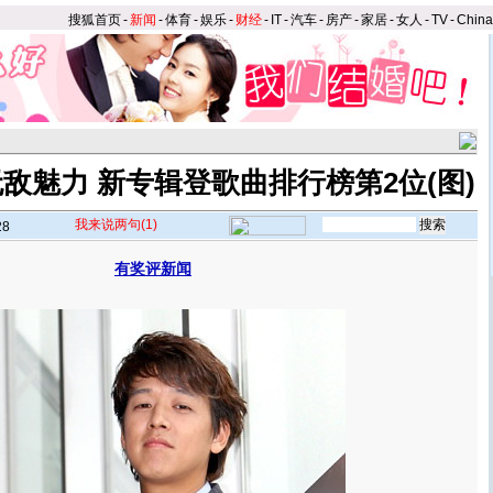
搜狐首页
-
新闻
-
体育
-
娱乐
-
财经
-
IT
-
汽车
-
房产
-
家居
-
女人
-
TV
-
Chin
敌魅力 新专辑登歌曲排行榜第2位(图)
我来说两句
(1)
28
有奖评新闻