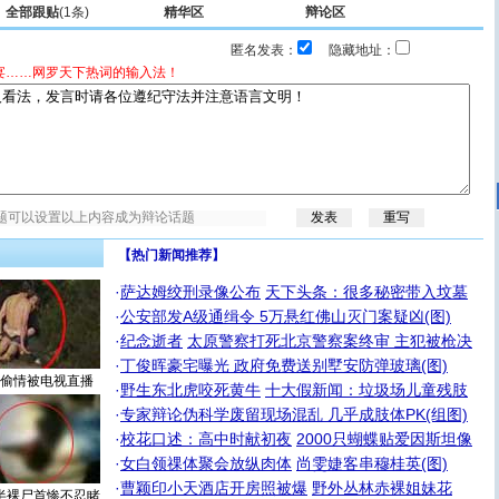
全部跟贴
(1条)
精华区
辩论区
匿名发表：
隐藏地址：
宴……网罗天下热词的输入法！
【热门新闻推荐】
·
萨达姆绞刑录像公布
天下头条：很多秘密带入坟墓
·
公安部发A级通缉令 5万悬红佛山灭门案疑凶(图)
·
纪念逝者
太原警察打死北京警察案终审 主犯被枪决
·
丁俊晖豪宅曝光 政府免费送别墅安防弹玻璃(图)
偷情被电视直播
·
野生东北虎咬死黄牛
十大假新闻：垃圾场儿童残肢
·
专家辩论伪科学废留现场混乱 几乎成肢体PK(组图)
·
校花口述：高中时献初夜
2000只蝴蝶贴爱因斯坦像
·
女白领祼体聚会放纵肉体
尚雯婕客串穆桂英(图)
·
曹颖印小天酒店开房照被爆
野外丛林赤裸姐妹花
半裸尸首惨不忍睹