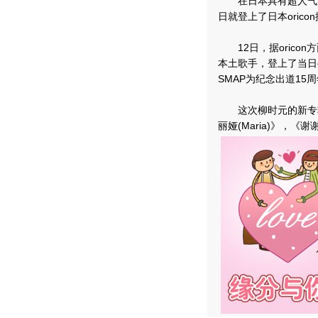
在日本具有超人气的韩
日就登上了日本oric
12日，据oricon
本土歌手，登上了当日
SMAP为纪念出道15
这次柳时元的新专辑《O
丽娅(Maria)》，《