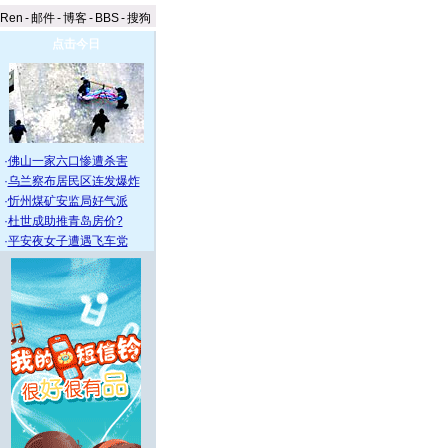
aRen
-
邮件
-
博客
-
BBS
-
搜狗
点击今日
·
佛山一家六口惨遭杀害
·
乌兰察布居民区连发爆炸
·
忻州煤矿安监局好气派
·
杜世成助推青岛房价?
·
平安夜女子遭遇飞车党