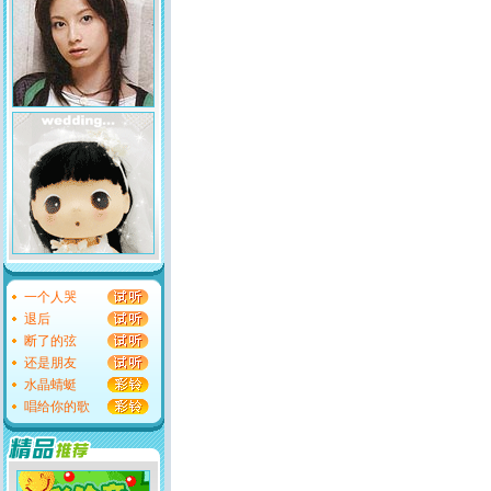
一个人哭
退后
断了的弦
还是朋友
水晶蜻蜓
唱给你的歌