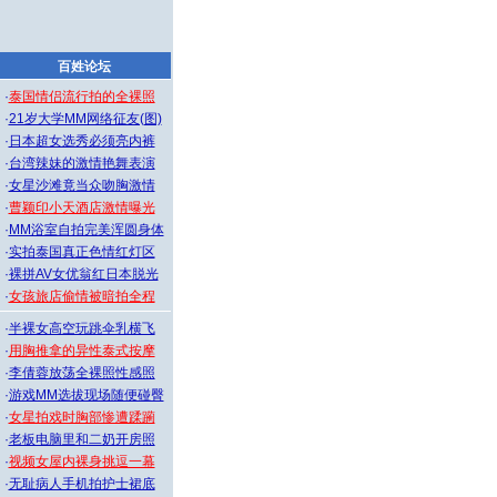
百姓论坛
·
泰国情侣流行拍的全裸照
·
21岁大学MM网络征友(图)
·
日本超女选秀必须亮内裤
·
台湾辣妹的激情艳舞表演
·
女星沙滩竟当众吻胸激情
·
曹颖印小天酒店激情曝光
·
MM浴室自拍完美浑圆身体
·
实拍泰国真正色情红灯区
·
裸拼AV女优翁红日本脱光
·
女孩旅店偷情被暗拍全程
·
半裸女高空玩跳伞乳横飞
·
用胸推拿的异性泰式按摩
·
李倩蓉放荡全裸照性感照
·
游戏MM选拔现场随便碰臀
·
女星拍戏时胸部惨遭蹂躏
·
老板电脑里和二奶开房照
·
视频女屋内裸身挑逗一幕
·
无耻病人手机拍护士裙底