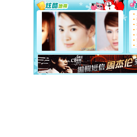
你太多，
要平安！
[圣诞节]
能正大光明
都要快乐噢
[圣诞节]
如意,快乐
[元旦]
看
断电。爱
你是我专
[元旦]
如
起；二是
离。水晶
[元旦]
当
泣，这痛
卖了。水
[春节]
风
颜！冬去
道一声平
[春节]
传
片叶子是
送你一棵