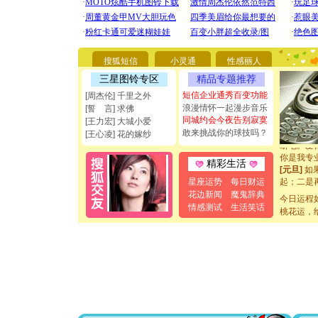
[圣诞节]
你太多，
要平安！
搜狐短信
小灵通
性感丽人
[圣诞节]
三星图铃专区
精品专题推荐
能正大光明
都要快乐噢
短信企业通秀百变功能
[周杰伦] 千里之外
[圣诞节]
浪漫情怀一起漫步音乐
[誓 言] 求佛
如意,快乐
同城约会今夜告别寂寞
[王力宏] 大城小爱
[元旦]
看
敢来挑战你的球技吗？
[王心凌] 花的嫁纱
断电。爱
你是我专
精彩生活
[元旦]
如
起；二是
星座运势
每日财运
离。水晶
花边新闻
魔鬼辞典
今日运程
[元旦]
当
情感测试
生活笑话
桃花运，
泣，这痛
卖了。水
[春节]
风
颜！冬去
道一声平
[春节]
传
片叶子是
送你一棵
[圣诞节]