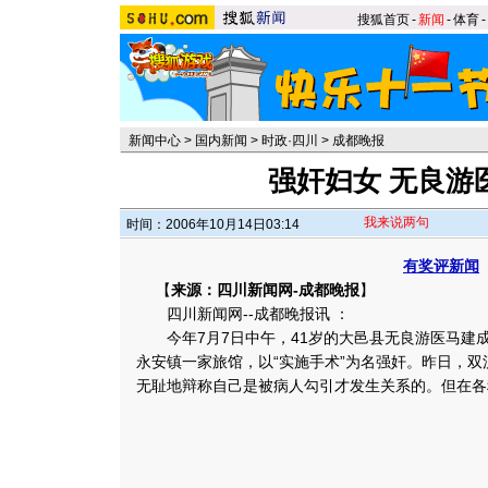
搜狐首页
-
新闻
-
体育
-
新闻中心
>
国内新闻
>
时政·四川
>
成都晚报
强奸妇女 无良游
我来说两句
时间：2006年10月14日03:14
有奖评新闻
【
来源：四川新闻网-成都晚报
】
四川新闻网--成都晚报讯 ：
今年7月7日中午，41岁的大邑县无良游医马建成
永安镇一家旅馆，以“实施手术”为名强奸。昨日，
无耻地辩称自己是被病人勾引才发生关系的。
但在各