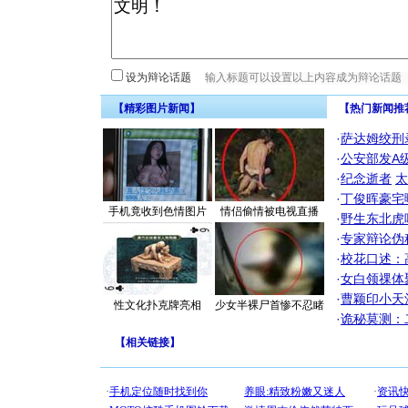
设为辩论话题
【精彩图片新闻】
【热门新闻推
·
萨达姆绞刑
·
公安部发A
·
纪念逝者
太
·
丁俊晖豪宅
手机竟收到色情图片
情侣偷情被电视直播
·
野生东北虎
·
专家辩论伪
·
校花口述：
·
女白领祼体
·
曹颖印小天
性文化扑克牌亮相
少女半裸尸首惨不忍睹
·
诡秘莫测：
【
相关链接
】