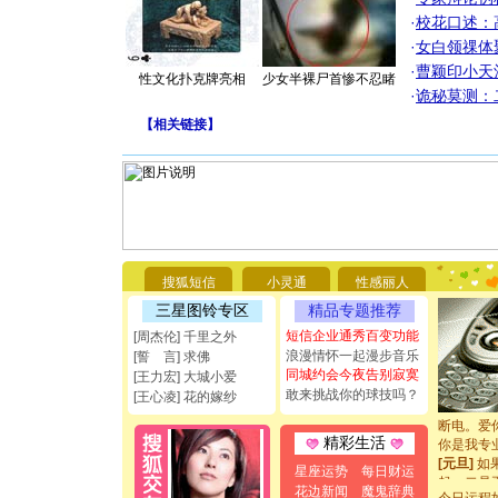
·
校花口述：
·
女白领祼体
·
曹颖印小天
性文化扑克牌亮相
少女半裸尸首惨不忍睹
·
诡秘莫测：
【
相关链接
】
[圣诞节]
你太多，
搜狐短信
小灵通
性感丽人
要平安！
[圣诞节]
三星图铃专区
精品专题推荐
能正大光明
短信企业通秀百变功能
[周杰伦] 千里之外
都要快乐噢
浪漫情怀一起漫步音乐
[誓 言] 求佛
[圣诞节]
同城约会今夜告别寂寞
[王力宏] 大城小爱
如意,快乐
敢来挑战你的球技吗？
[王心凌] 花的嫁纱
[元旦]
看
断电。爱
你是我专
精彩生活
[元旦]
如
星座运势
每日财运
起；二是
花边新闻
魔鬼辞典
离。水晶