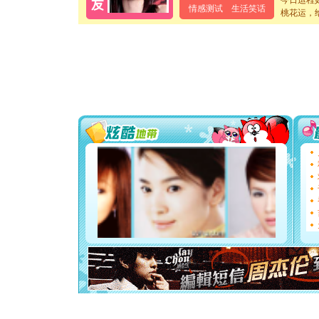
今日运程
情感测试
生活笑话
[元旦]
当
桃花运，
泣，这痛
卖了。水
[春节]
风
颜！冬去
道一声平
[春节]
传
片叶子是
送你一棵
[圣诞节]
你太多，
要平安！
[圣诞节]
能正大光明
都要快乐噢
[圣诞节]
如意,快乐
[元旦]
看
断电。爱
你是我专
[元旦]
如
起；二是
离。水晶
[元旦]
当
泣，这痛
卖了。水