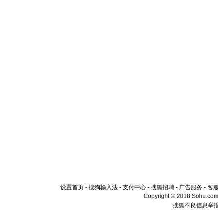
[春节]
风
颜！冬去
道一声平
[春节]
传
片叶子是
送你一棵
设置首页
-
搜狗输入法
-
支付中心
-
搜狐招聘
-
广告服务
-
客
Copyright © 2018 Sohu.com I
搜狐不良信息举