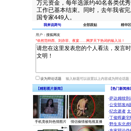
万元资金，每年选派约40名各类优
工作已基本结束。同时，去年我省完
国专家449人。
我来说两句
全部跟贴
精华
用户：
*依然范特西、刘亦菲、夜宴……网罗天下热词的输入法！
设为辩论话题
【精彩图片新闻】
【热门新闻推
·
萨达姆绞刑
·
公安部发A
·
纪念逝者
太
·
丁俊晖豪宅
手机竟收到色情图片
情侣偷情被电视直播
·
野生东北虎
·
专家辩论伪