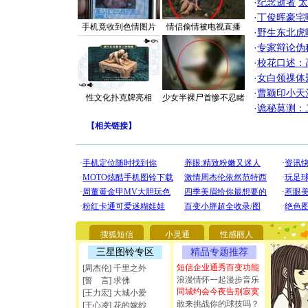
·
纪念逝者
太
·
丁俊晖豪宅
手机竟收到色情图片
情侣偷情被电视直播
·
野生东北虎
·
专家辩论伪
·
校花口述：
·
女白领祼体
·
曹颖印小天
性文化扑克牌亮相
少女半裸尸首惨不忍睹
·
诡秘莫测：
【
相关链接
】
[圣诞节]
你太多，
要平安！
搜狐短信
小灵通
性感丽人
[圣诞节]
三星图铃专区
精品专题推荐
能正大光明
都要快乐噢
短信企业通秀百变功能
[周杰伦] 千里之外
[圣诞节]
浪漫情怀一起漫步音乐
[誓 言] 求佛
如意,快乐
同城约会今夜告别寂寞
[王力宏] 大城小爱
[元旦]
看
敢来挑战你的球技吗？
[王心凌] 花的嫁纱