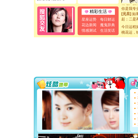
断电。爱
你是我专
精彩生活
[元旦]
如
起；二是
星座运势
每日财运
离。水晶
花边新闻
魔鬼辞典
今日运程
[元旦]
当
情感测试
生活笑话
泣，这痛
桃花运，
卖了。水
[春节]
风
颜！冬去
道一声平
[春节]
传
片叶子是
送你一棵
[圣诞节]
你太多，
要平安！
[圣诞节]
能正大光明
都要快乐噢
[圣诞节]
如意,快乐
[元旦]
看
断电。爱
你是我专
[元旦]
如
起；二是