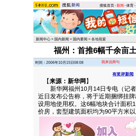
搜狐首页
-
新闻
-
体育
-
新闻中心
>
国内新闻
>
国内要闻
>
各地视窗
福州：首推6幅千余亩
我来说两句
时间：2006年10月15日08:08
有奖评新闻
【
来源：新华网
】
新华网福州10月14日专电（记者
近日发布公告称，将于近期捆绑挂牌
设用地使用权。这6幅地块合计面积1
价房，套型建筑面积均为90平方米