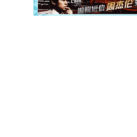
离。水晶
[元旦]
当
泣，这痛
卖了。水
[春节]
风
颜！冬去
道一声平
[春节]
传
片叶子是
送你一棵