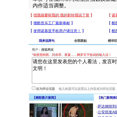
内作适当调整。
我来说两句
全部跟贴
精华
用户：
*依然范特西、刘亦菲、夜宴……网罗天下热词的输入法！
设为辩论话题
【精彩图片新闻】
【热门新闻推
·
萨达姆绞刑
·
公安部发A