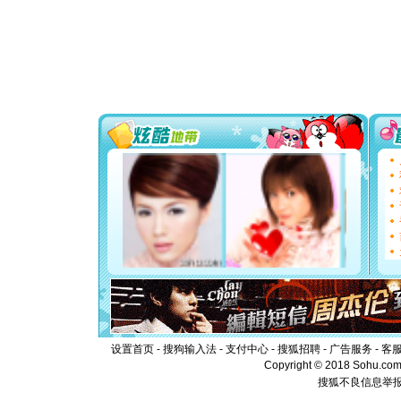
片叶子是
送你一棵
[圣诞节]
你太多，
要平安！
[圣诞节]
能正大光明
都要快乐噢
[圣诞节]
如意,快乐
[元旦]
看
断电。爱
你是我专
[元旦]
如
起；二是
离。水晶
[元旦]
当
泣，这痛
卖了。水
[春节]
风
颜！冬去
道一声平
[春节]
传
设置首页
-
搜狗输入法
-
支付中心
-
搜狐招聘
-
广告服务
-
客
片叶子是
Copyright © 2018 Sohu.com I
送你一棵
搜狐不良信息举