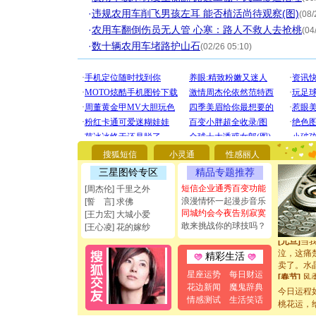
·
违规农用车削飞男孩左耳 能否植活尚待观察(图)
(08/
·
农用车翻倒伤员无人管 心寒：路人不救人去抢桃
(04
·
数十辆农用车堵路护山石
(02/26 05:10)
[圣诞节]
你太多，
要平安！
[圣诞节]
能正大光明
都要快乐噢
[圣诞节]
如意,快乐
搜狐短信
小灵通
性感丽人
[元旦]
看
三星图铃专区
精品专题推荐
断电。爱
你是我专
短信企业通秀百变功能
[周杰伦] 千里之外
[元旦]
如
浪漫情怀一起漫步音乐
[誓 言] 求佛
起；二是
同城约会今夜告别寂寞
[王力宏] 大城小爱
离。水晶
敢来挑战你的球技吗？
[王心凌] 花的嫁纱
[元旦]
当
泣，这痛
精彩生活
卖了。水
[春节]
风
星座运势
每日财运
颜！冬去
花边新闻
魔鬼辞典
今日运程
道一声平
情感测试
生活笑话
桃花运，
[春节]
传