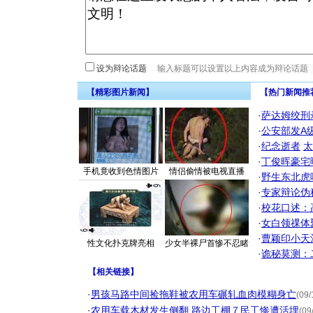
设为辩论话题
【精彩图片新闻】
【热门新闻推
·
萨达姆绞刑
·
公安部发A
·
纪念逝者
太
·
丁俊晖豪宅
手机竟收到色情图片
情侣偷情被电视直播
·
野生东北虎
·
专家辩论伪
·
校花口述：
·
女白领祼体
·
曹颖印小天
性文化扑克牌亮相
少女半裸尸首惨不忍睹
·
诡秘莫测：
【
相关链接
】
·
男孩马路中间捡拖鞋被农用车碾轧血肉模糊身亡
(09/
·
农用车载木材发生侧翻 路边工棚７民工惨遭活埋
(09