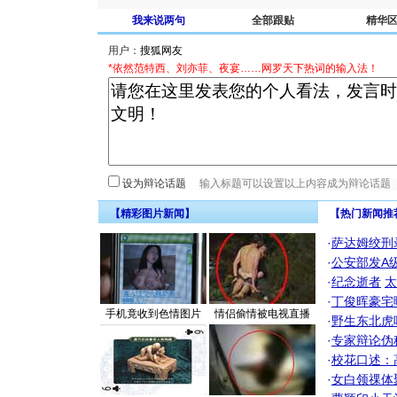
我来说两句
全部跟贴
精华
用户：
*依然范特西、刘亦菲、夜宴……网罗天下热词的输入法！
设为辩论话题
【精彩图片新闻】
【热门新闻推
·
萨达姆绞刑
·
公安部发A
·
纪念逝者
太
·
丁俊晖豪宅
手机竟收到色情图片
情侣偷情被电视直播
·
野生东北虎
·
专家辩论伪
·
校花口述：
·
女白领祼体