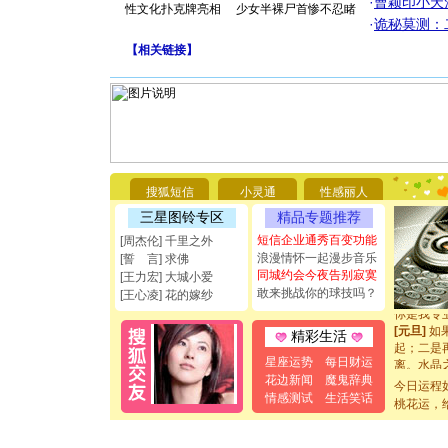
·
曹颖印小天
性文化扑克牌亮相
少女半裸尸首惨不忍睹
·
诡秘莫测：
【
相关链接
】
[圣诞节]
你太多，
要平安！
[圣诞节]
搜狐短信
小灵通
性感丽人
能正大光明
三星图铃专区
精品专题推荐
都要快乐噢
[圣诞节]
短信企业通秀百变功能
[周杰伦] 千里之外
如意,快乐
浪漫情怀一起漫步音乐
[誓 言] 求佛
[元旦]
看
同城约会今夜告别寂寞
[王力宏] 大城小爱
断电。爱
敢来挑战你的球技吗？
[王心凌] 花的嫁纱
你是我专
[元旦]
如
精彩生活
起；二是
离。水晶
星座运势
每日财运
[元旦]
当
花边新闻
魔鬼辞典
今日运程
泣，这痛
情感测试
生活笑话
桃花运，
卖了。水
[春节]
风
颜！冬去