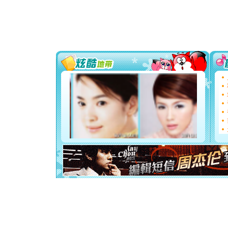
道一声平
[春节]
传
片叶子是
送你一棵
[圣诞节]
你太多，
要平安！
[圣诞节]
能正大光明
都要快乐噢
[圣诞节]
如意,快乐
[元旦]
看
断电。爱
你是我专
[元旦]
如
起；二是
离。水晶
[元旦]
当
泣，这痛
卖了。水
[春节]
风
颜！冬去
道一声平
[春节]
传
片叶子是