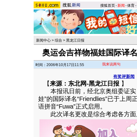
搜狐首页
-
新闻
-
体育
-
新闻中心
>
综合
>
黑龙江日报
奥运会吉祥物福娃国际译名正
我来说两句
时间：2006年10月17日11:55
有奖评新闻
【
来源：东北网-黑龙江日报
】
本报讯日前，经北京奥组委证实，2
娃”的国际译名“Friendlies”已
语拼音“Fuwa”正式启用。
此次译名更改是综合考虑各方面