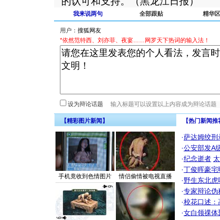
的认可和支持。（黑龙江日报）
我来说两句
全部跟贴
精华
用户：
*依然范特西、刘亦菲、夜宴……网罗天下热词的输入法！
设为辩论话题
【精彩图片新闻】
【热门新闻推
·
萨达姆绞刑
·
公安部发A
·
纪念逝者
太
·
丁俊晖豪宅
手机竟收到色情图片
情侣偷情被电视直播
·
野生东北虎
·
专家辩论伪
·
校花口述：
·
女白领祼体