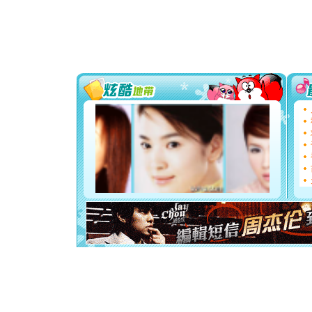
[春节]
风
颜！冬去
道一声平
[春节]
传
片叶子是
送你一棵
[圣诞节]
你太多，
要平安！
[圣诞节]
能正大光明
都要快乐噢
[圣诞节]
如意,快乐
[元旦]
看
断电。爱
你是我专
[元旦]
如
起；二是
离。水晶
[元旦]
当
泣，这痛
卖了。水
[春节]
风
颜！冬去
道一声平