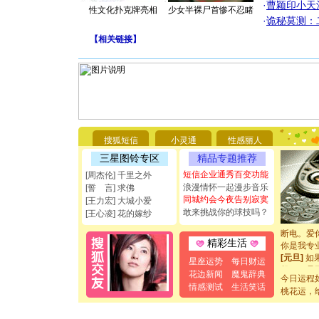
·
曹颖印小天
性文化扑克牌亮相
少女半裸尸首惨不忍睹
·
诡秘莫测：
【
相关链接
】
[圣诞节]
你太多，
搜狐短信
小灵通
性感丽人
要平安！
[圣诞节]
三星图铃专区
精品专题推荐
能正大光明
短信企业通秀百变功能
[周杰伦] 千里之外
都要快乐噢
浪漫情怀一起漫步音乐
[誓 言] 求佛
[圣诞节]
同城约会今夜告别寂寞
[王力宏] 大城小爱
如意,快乐
敢来挑战你的球技吗？
[王心凌] 花的嫁纱
[元旦]
看
断电。爱
你是我专
精彩生活
[元旦]
如
星座运势
每日财运
起；二是
花边新闻
魔鬼辞典
离。水晶
今日运程
情感测试
生活笑话
[元旦]
当
桃花运，
泣，这痛
卖了。水