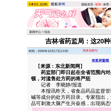
搜狐首页
-
新闻
-
体育
-
新闻中心
>
综合
吉林省药监局：这20
我来说两句
时间：2006年10月17日13:00
有奖评新闻
【
来源：东北新闻网
】
药监部门即日起在全省范围内对
顿，对滥售处方药的将严惩
记者 李晓静/报道
本报讯昨天，省食品药品监督管
碱等成分的处方药目录。专家指出，
品可刺激大脑产生兴奋感，出现病态