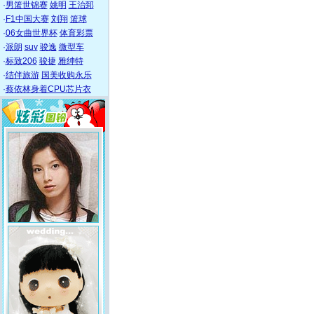
·
男篮世锦赛
姚明
王治郅
·
F1中国大赛
刘翔
篮球
·
06女曲世界杯
体育彩票
·
派朗
suv
骏逸
微型车
·
标致206
骏捷
雅绅特
·
结伴旅游
国美收购永乐
·
蔡依林身着CPU芯片衣