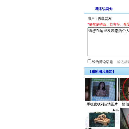
我来说两句
用户：
*依然范特西、刘亦菲、夜
设为辩论话题
【精彩图片新闻】
手机竟收到色情图片
情侣