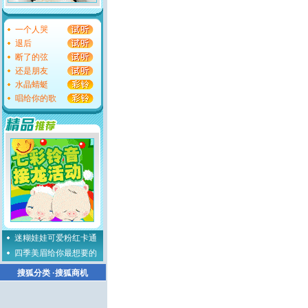
一个人哭
退后
断了的弦
还是朋友
水晶蜻蜓
唱给你的歌
迷糊娃娃可爱粉红卡通
四季美眉给你最想要的
搜狐分类
·
搜狐商机