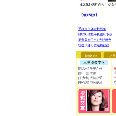
性文化扑克牌亮相
少女
【
相关链接
】
搜狐短信
小灵
三星图铃专区
[周杰伦] 千里之外
[誓 言] 求佛
[王力宏] 大城小爱
[王心凌] 花的嫁纱