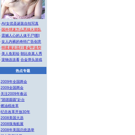
·
AV女优圣诞装自拍写真
·
国外球迷怎么恶搞火箭队
·
震撼人心的人体干尸[图]
·
女人内裤的奇特广告创意
·
明星最近流行黄金甲造型
·
美人鱼彩绘
朝比奈真人秀
·
宠物连连看
合金弹头游戏
热点专题
·
2009年全国两会
·
2009全国两会
·
关注2009年春运
·
"团团圆圆"赴台
·
燃油税改革
·
纪念改革开放30年
·
2008美国大选
·
2008珠海航展
·
2008年美国总统选举