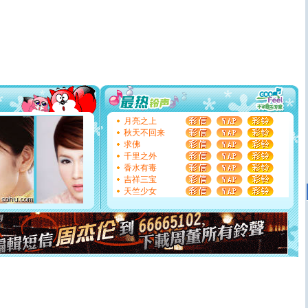
[春节]
风柔雨润好月圆，半岛铁盒伴身边，每日尽显开心
颜！冬去春来似水如烟，劳碌人生需尽欢！听一曲轻歌，
道一声平安！新年吉祥万事如愿
[春节]
传说薰衣草有四片叶子：第一片叶子是信仰，第二
片叶子是希望，第三片叶子是爱情，第四片叶子是幸运。
送你一棵薰衣草，愿你新年快乐！
[圣诞节]
圣诞节到了，想想没什么送给你的，又不打算给
你太多，只有给你五千万：千万快乐！千万要健康！千万
要平安！千万要知足！千万不要忘记我！
[圣诞节]
不只这样的日子才会想起你,而是这样的日子才
能正大光明地骚扰你,告诉你,圣诞要快乐!新年要快乐!天天
月亮之上
都要快乐噢!
秋天不回来
[圣诞节]
奉上一颗祝福的心,在这个特别的日子里,愿幸福,
求佛
如意,快乐,鲜花,一切美好的祝愿与你同在.圣诞快乐!
千里之外
[元旦]
看到你我会触电；看不到你我要充电；没有你我会
香水有毒
断电。爱你是我职业，想你是我事业，抱你是我特长，吻
吉祥三宝
你是我专业！水晶之恋祝你新年快乐
天竺少女
[元旦]
如果上天让我许三个愿望，一是今生今世和你在一
起；二是再生再世和你在一起；三是三生三世和你不再分
离。水晶之恋祝你新年快乐
[元旦]
当我狠下心扭头离去那一刻，你在我身后无助地哭
泣，这痛楚让我明白我多么爱你。我转身抱住你：这猪不
卖了。水晶之恋祝你新年快乐。
[春节]
风柔雨润好月圆，半岛铁盒伴身边，每日尽显开心
颜！冬去春来似水如烟，劳碌人生需尽欢！听一曲轻歌，
道一声平安！新年吉祥万事如愿
[春节]
传说薰衣草有四片叶子：第一片叶子是信仰，第二