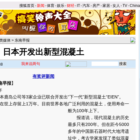
搜狐首页
-
新闻
-
体育
-
娱乐
-
财经
-
IT
-
汽车
-
房产
-
家居
-
女人
-
TV
-
Chin
类媒体
>
东南早报
日本开发出新型混凝土
我来说两句
38
有奖评新闻
南早报
】
年
岛公司等3家企业已联合开发出“下一代”新型混凝土“EIEN”。
建筑可在世上存留上1万年。目前世界各地广泛利用的混凝土，使用寿命一
般为100年上下。
报道说，现代混凝土的历史
最多只有200年。但在距今5000
多年的中国新石器时代大地湾遗
址中，考古学家发现了类似混凝