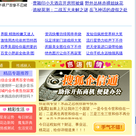
·
曹颖印小天酒店开房照被爆
野外丛林赤裸姐妹花
半裸尸首惨不忍睹
·
诡秘莫测：二战五大未解之谜
岳飞神话的虚假之处
[圣诞节]
圣诞节到了，想想没什么送给你的，又不打算给
你太多，只有给你五千万：千万快乐！千万要健康！千万
要平安！千万要知足！千万不要忘记我！
[圣诞节]
不只这样的日子才会想起你,而是这样的日子才
通
性感丽人
能正大光明地骚扰你,告诉你,圣诞要快乐!新年要快乐!天天
精品专题推荐
都要快乐噢!
[圣诞节]
奉上一颗祝福的心,在这个特别的日子里,愿幸福,
短信企业通秀百变功能
如意,快乐,鲜花,一切美好的祝愿与你同在.圣诞快乐!
浪漫情怀一起漫步音乐
[元旦]
看到你我会触电；看不到你我要充电；没有你我会
同城约会今夜告别寂寞
断电。爱你是我职业，想你是我事业，抱你是我特长，吻
敢来挑战你的球技吗？
你是我专业！水晶之恋祝你新年快乐
[元旦]
如果上天让我许三个愿望，一是今生今世和你在一
精彩生活
起；二是再生再世和你在一起；三是三生三世和你不再分
离。水晶之恋祝你新年快乐
星座运势
每日财运
[元旦]
当我狠下心扭头离去那一刻，你在我身后无助地哭
花边新闻
魔鬼辞典
今日运程如何？财运、事业运、
泣，这痛楚让我明白我多么爱你。我转身抱住你：这猪不
情感测试
生活笑话
桃花运，给你详细道来！！！
卖了。水晶之恋祝你新年快乐。