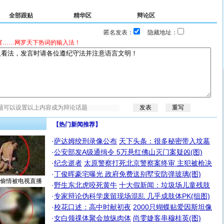
全部跟贴
精华区
辩论区
匿名发表：
隐藏地址：
宴……网罗天下热词的输入法！
【热门新闻推荐】
·
萨达姆绞刑录像公布
天下头条：很多秘密带入坟墓
·
公安部发A级通缉令 5万悬红佛山灭门案疑凶(图)
·
纪念逝者
太原警察打死北京警察案终审 主犯被枪决
·
丁俊晖豪宅曝光 政府免费送别墅安防弹玻璃(图)
偷情被电视直播
·
野生东北虎咬死黄牛
十大假新闻：垃圾场儿童残肢
·
专家辩论伪科学废留现场混乱 几乎成肢体PK(组图)
·
校花口述：高中时献初夜
2000只蝴蝶贴爱因斯坦像
·
女白领祼体聚会放纵肉体
尚雯婕客串穆桂英(图)