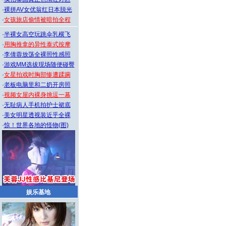
·
裸拼AV女优翁红日本脱光
·
女孩旅店偷情被暗拍全程
·
半裸女高空玩跳伞乳横飞
·
用胸推拿的异性泰式按摩
·
李倩蓉放荡全裸照性感照
·
游戏MM选拔现场随便碰臀
·
女星拍戏时胸部惨遭蹂躏
·
老板电脑里和二奶开房照
·
视频女屋内裸身挑逗一幕
·
无耻病人手机拍护士裙底
·
美女明星透视装近乎全裸
·
惊！世界各地的怪物(图)
娱乐基地