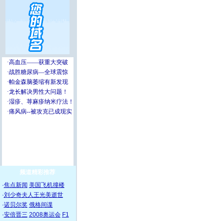
频道精彩推荐
·
焦点新闻
美国飞机撞楼
·
刘少奇夫人王光美逝世
·
诺贝尔奖
俄格间谍
·
安倍晋三
2008奥运会
F1