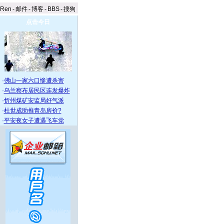
aRen
-
邮件
-
博客
-
BBS
-
搜狗
点击今日
·
佛山一家六口惨遭杀害
·
乌兰察布居民区连发爆炸
·
忻州煤矿安监局好气派
·
杜世成助推青岛房价?
·
平安夜女子遭遇飞车党