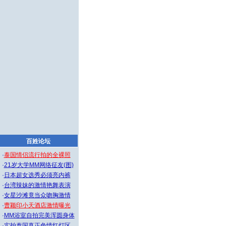
百姓论坛
·
泰国情侣流行拍的全裸照
·
21岁大学MM网络征友(图)
·
日本超女选秀必须亮内裤
·
台湾辣妹的激情艳舞表演
·
女星沙滩竟当众吻胸激情
·
曹颖印小天酒店激情曝光
·
MM浴室自拍完美浑圆身体
·
实拍泰国真正色情红灯区