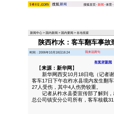
搜狐首页
-
新闻
-
体育
-
新闻中心
>
国内新闻
>
国内要闻
>
各地视窗
陕西柞水：客车翻车事故致
我来说两句
时间：2006年10月18日16:24
有奖评新闻
【
来源：新华网
】
新华网西安10月18日电（记者谢
客车17日下午在柞水县境内发生翻
27人受伤，其中4人伤势较重。
记者从柞水县委宣传部了解到，
总公司镇安分公司所有，客车核载31