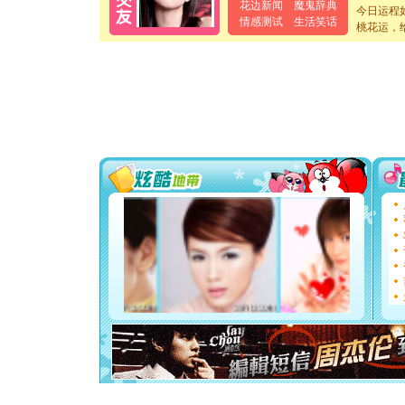
[春节]
风
花边新闻
魔鬼辞典
今日运程
颜！冬去
情感测试
生活笑话
桃花运，
道一声平
[春节]
传
片叶子是
送你一棵
[圣诞节]
你太多，
要平安！
[圣诞节]
能正大光明
都要快乐噢
[圣诞节]
如意,快乐
[元旦]
看
断电。爱
你是我专
[元旦]
如
起；二是
离。水晶
[元旦]
当
泣，这痛
卖了。水
[春节]
风
颜！冬去
道一声平
[春节]
传