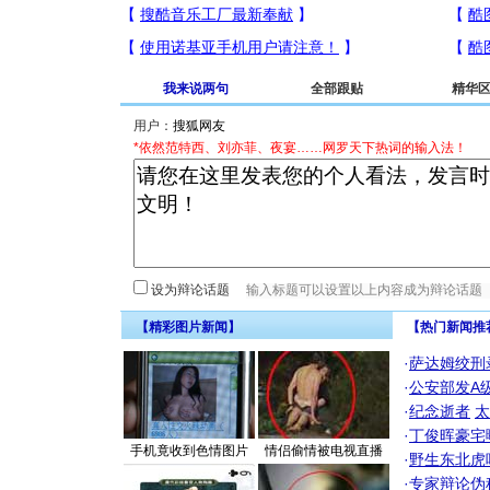
我来说两句
全部跟贴
精华
用户：
*依然范特西、刘亦菲、夜宴……网罗天下热词的输入法！
设为辩论话题
【精彩图片新闻】
【热门新闻推
·
萨达姆绞刑
·
公安部发A
·
纪念逝者
太
·
丁俊晖豪宅
手机竟收到色情图片
情侣偷情被电视直播
·
野生东北虎
·
专家辩论伪