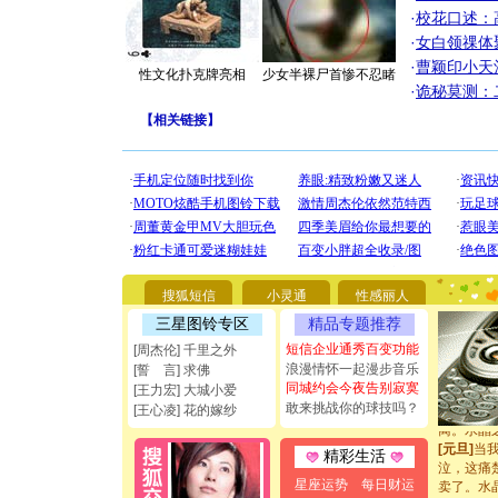
·
校花口述：
·
女白领祼体
·
曹颖印小天
性文化扑克牌亮相
少女半裸尸首惨不忍睹
·
诡秘莫测：
【
相关链接
】
[圣诞节]
你太多，
要平安！
[圣诞节]
能正大光明
都要快乐噢
[圣诞节]
搜狐短信
小灵通
性感丽人
如意,快乐
三星图铃专区
精品专题推荐
[元旦]
看
断电。爱
短信企业通秀百变功能
[周杰伦] 千里之外
你是我专
浪漫情怀一起漫步音乐
[誓 言] 求佛
[元旦]
如
同城约会今夜告别寂寞
[王力宏] 大城小爱
起；二是
敢来挑战你的球技吗？
[王心凌] 花的嫁纱
离。水晶
[元旦]
当
精彩生活
泣，这痛
卖了。水
星座运势
每日财运