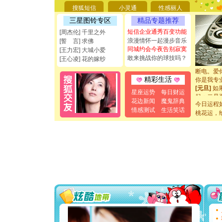
你太多，
搜狐短信
小灵通
性感丽人
要平安！
[圣诞节]
三星图铃专区
精品专题推荐
能正大光明
短信企业通秀百变功能
[周杰伦] 千里之外
都要快乐噢
浪漫情怀一起漫步音乐
[誓 言] 求佛
[圣诞节]
同城约会今夜告别寂寞
[王力宏] 大城小爱
如意,快乐
敢来挑战你的球技吗？
[王心凌] 花的嫁纱
[元旦]
看
断电。爱
你是我专
精彩生活
[元旦]
如
星座运势
每日财运
起；二是
花边新闻
魔鬼辞典
离。水晶
今日运程
[元旦]
当
情感测试
生活笑话
桃花运，
泣，这痛
卖了。水
[春节]
风
颜！冬去
道一声平
[春节]
传
片叶子是
送你一棵
[圣诞节]
你太多，
要平安！
[圣诞节]
能正大光明