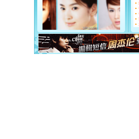
都要快乐噢
[圣诞节]
如意,快乐
[元旦]
看
断电。爱
你是我专
[元旦]
如
起；二是
离。水晶
[元旦]
当
泣，这痛
卖了。水
[春节]
风
颜！冬去
道一声平
[春节]
传
片叶子是
送你一棵