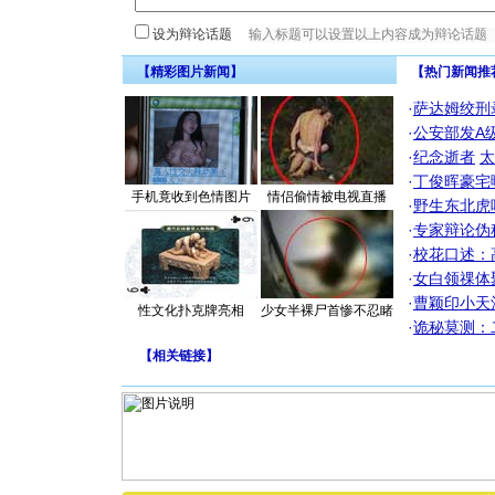
设为辩论话题
【精彩图片新闻】
【热门新闻推
·
萨达姆绞刑
·
公安部发A
·
纪念逝者
太
·
丁俊晖豪宅
手机竟收到色情图片
情侣偷情被电视直播
·
野生东北虎
·
专家辩论伪
·
校花口述：
·
女白领祼体
·
曹颖印小天
性文化扑克牌亮相
少女半裸尸首惨不忍睹
·
诡秘莫测：
【
相关链接
】
[圣诞节]