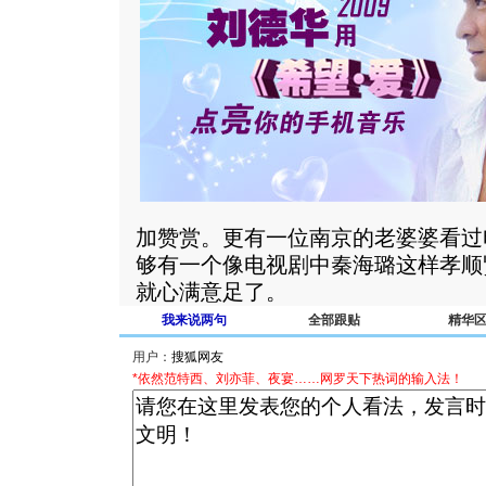
加赞赏。更有一位南京的老婆婆看过
够有一个像电视剧中秦海璐这样孝顺
就心满意足了。
我来说两句
全部跟贴
精华
用户：
*依然范特西、刘亦菲、夜宴……网罗天下热词的输入法！