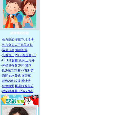
频道精彩推荐
·
焦点新闻
美国飞机撞楼
·
刘少奇夫人王光美逝世
·
诺贝尔奖
俄格间谍
·
安倍晋三
2008奥运会
F1
·
CBA博客圈
姚明
王治郅
·
体操世锦赛
刘翔
篮球
·
欧洲冠军联赛
体育彩票
·
派朗
suv
骏逸
微型车
·
标致206
骏捷
雅绅特
·
结伴旅游
国美收购永乐
·
蔡依林身着CPU芯片衣