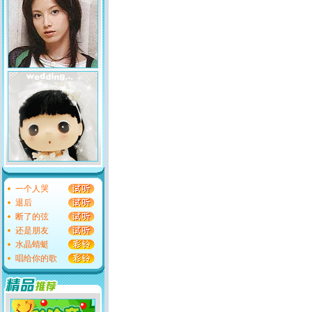
一个人哭
退后
断了的弦
还是朋友
水晶蜻蜓
唱给你的歌