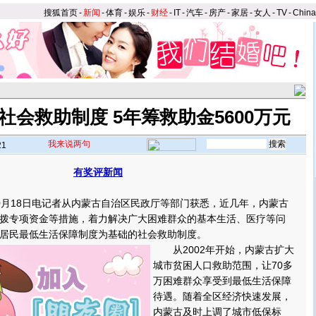
搜狐首页
-
新闻
-
体育
-
娱乐
-
财经
-
IT
-
汽车
-
房产
-
家居
-
女人
-
TV
-
Chin
社会救助制度 5年筹救助金5600万元
我来说两句
21
有奖评新闻
月18日电记者从内蒙古自治区民政厅等部门获悉，近几年，内蒙古
拨专项资金等措施，着力解决广大困难群众的基本生活、医疗等问
居民最低生活保障制度为基础的社会救助制度。
从2002年开始，内蒙古扩大
城市贫困人口救助范围，让70多
万困难群众享受到最低生活保障
待遇。随着全区经济快速发展，
内蒙古及时上调了城市低保标