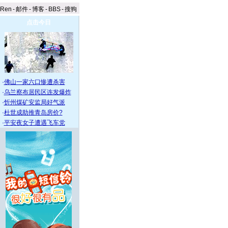
aRen
-
邮件
-
博客
-
BBS
-
搜狗
点击今日
·
佛山一家六口惨遭杀害
·
乌兰察布居民区连发爆炸
·
忻州煤矿安监局好气派
·
杜世成助推青岛房价?
·
平安夜女子遭遇飞车党