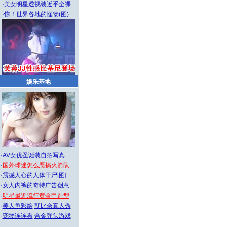
·
美女明星透视装近乎全裸
·
惊！世界各地的怪物(图)
娱乐基地
·
AV女优圣诞装自拍写真
·
国外球迷怎么恶搞火箭队
·
震撼人心的人体干尸[图]
·
女人内裤的奇特广告创意
·
明星最近流行黄金甲造型
·
美人鱼彩绘
朝比奈真人秀
·
宠物连连看
合金弹头游戏