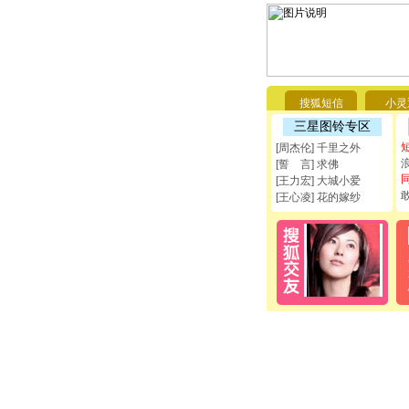
搜狐短信
小灵
三星图铃专区
[周杰伦] 千里之外
[誓 言] 求佛
[王力宏] 大城小爱
[王心凌] 花的嫁纱