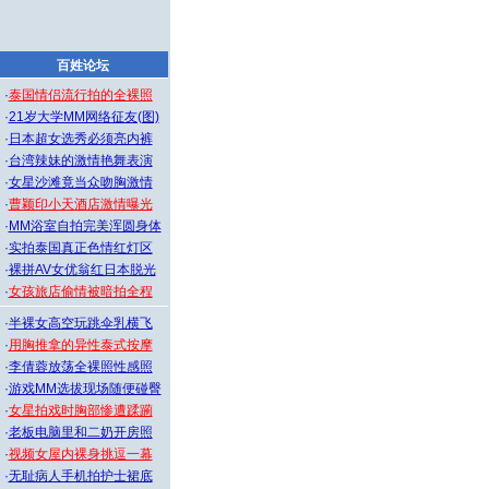
百姓论坛
·
泰国情侣流行拍的全裸照
·
21岁大学MM网络征友(图)
·
日本超女选秀必须亮内裤
·
台湾辣妹的激情艳舞表演
·
女星沙滩竟当众吻胸激情
·
曹颖印小天酒店激情曝光
·
MM浴室自拍完美浑圆身体
·
实拍泰国真正色情红灯区
·
裸拼AV女优翁红日本脱光
·
女孩旅店偷情被暗拍全程
·
半裸女高空玩跳伞乳横飞
·
用胸推拿的异性泰式按摩
·
李倩蓉放荡全裸照性感照
·
游戏MM选拔现场随便碰臀
·
女星拍戏时胸部惨遭蹂躏
·
老板电脑里和二奶开房照
·
视频女屋内裸身挑逗一幕
·
无耻病人手机拍护士裙底