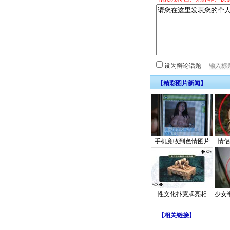
设为辩论话题
【精彩图片新闻】
手机竟收到色情图片
情侣
性文化扑克牌亮相
少女
【
相关链接
】