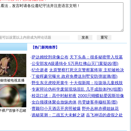
【热门新闻推荐】
·
萨达姆绞刑录像公布
天下头条：很多秘密带入坟墓
·
公安部发A级通缉令 5万悬红佛山灭门案疑凶(图)
·
纪念逝者
太原警察打死北京警察案终审 主犯被枪决
·
丁俊晖豪宅曝光 政府免费送别墅安防弹玻璃(图)
偷情被电视直播
·
野生东北虎咬死黄牛
十大假新闻：垃圾场儿童残肢
·
专家辩论伪科学废留现场混乱 几乎成肢体PK(组图)
·
校花口述：高中时献初夜
2000只蝴蝶贴爱因斯坦像
·
女白领祼体聚会放纵肉体
尚雯婕客串穆桂英(图)
·
曹颖印小天酒店开房照被爆
野外丛林赤裸姐妹花
半裸尸首惨不忍睹
·
诡秘莫测：二战五大未解之谜
岳飞神话的虚假之处