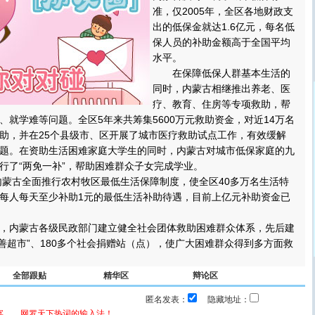
准，仅2005年，全区各地财政支
出的低保金就达1.6亿元，每名低
保人员的补助金额高于全国平均
水平。
在保障低保人群基本生活的
同时，内蒙古相继推出养老、医
疗、教育、住房等专项救助，帮
、就学难等问题。全区5年来共筹集5600万元救助资金，对近14万名
助，并在25个县级市、区开展了城市医疗救助试点工作，有效缓解
题。在资助生活困难家庭大学生的同时，内蒙古对城市低保家庭的九
行了“两免一补”，帮助困难群众子女完成学业。
蒙古全面推行农村牧区最低生活保障制度，使全区40多万名生活特
每人每天至少补助1元的最低生活补助待遇，目前上亿元补助资金已
内蒙古各级民政部门建立健全社会团体救助困难群众体系，先后建
“慈善超市”、180多个社会捐赠站（点），使广大困难群众得到多方面救
全部跟贴
精华区
辩论区
匿名发表：
隐藏地址：
宴……网罗天下热词的输入法！