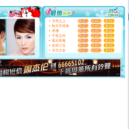
[圣诞节]
圣诞节到了，想想没什么送给你的，又不打算给
你太多，只有给你五千万：千万快乐！千万要健康！千万
要平安！千万要知足！千万不要忘记我！
[圣诞节]
不只这样的日子才会想起你,而是这样的日子才
能正大光明地骚扰你,告诉你,圣诞要快乐!新年要快乐!天天
月亮之上
都要快乐噢!
秋天不回来
[圣诞节]
奉上一颗祝福的心,在这个特别的日子里,愿幸福,
求佛
如意,快乐,鲜花,一切美好的祝愿与你同在.圣诞快乐!
千里之外
[元旦]
看到你我会触电；看不到你我要充电；没有你我会
香水有毒
断电。爱你是我职业，想你是我事业，抱你是我特长，吻
吉祥三宝
你是我专业！水晶之恋祝你新年快乐
天竺少女
[元旦]
如果上天让我许三个愿望，一是今生今世和你在一
起；二是再生再世和你在一起；三是三生三世和你不再分
离。水晶之恋祝你新年快乐
[元旦]
当我狠下心扭头离去那一刻，你在我身后无助地哭
泣，这痛楚让我明白我多么爱你。我转身抱住你：这猪不
卖了。水晶之恋祝你新年快乐。
[春节]
风柔雨润好月圆，半岛铁盒伴身边，每日尽显开心
颜！冬去春来似水如烟，劳碌人生需尽欢！听一曲轻歌，
道一声平安！新年吉祥万事如愿
[春节]
传说薰衣草有四片叶子：第一片叶子是信仰，第二
片叶子是希望，第三片叶子是爱情，第四片叶子是幸运。
送你一棵薰衣草，愿你新年快乐！