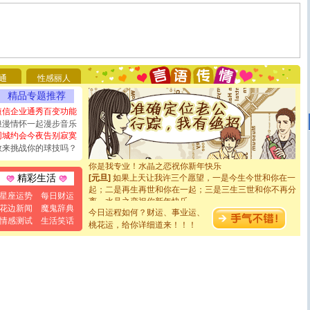
[圣诞节]
圣诞节到了，想想没什么送给你的，又不打算给
你太多，只有给你五千万：千万快乐！千万要健康！千万
要平安！千万要知足！千万不要忘记我！
[圣诞节]
不只这样的日子才会想起你,而是这样的日子才
通
性感丽人
能正大光明地骚扰你,告诉你,圣诞要快乐!新年要快乐!天天
精品专题推荐
都要快乐噢!
短信企业通秀百变功能
[圣诞节]
奉上一颗祝福的心,在这个特别的日子里,愿幸福,
浪漫情怀一起漫步音乐
如意,快乐,鲜花,一切美好的祝愿与你同在.圣诞快乐!
同城约会今夜告别寂寞
[元旦]
看到你我会触电；看不到你我要充电；没有你我会
断电。爱你是我职业，想你是我事业，抱你是我特长，吻
敢来挑战你的球技吗？
你是我专业！水晶之恋祝你新年快乐
[元旦]
如果上天让我许三个愿望，一是今生今世和你在一
精彩生活
起；二是再生再世和你在一起；三是三生三世和你不再分
离。水晶之恋祝你新年快乐
星座运势
每日财运
[元旦]
当我狠下心扭头离去那一刻，你在我身后无助地哭
花边新闻
魔鬼辞典
今日运程如何？财运、事业运、
泣，这痛楚让我明白我多么爱你。我转身抱住你：这猪不
情感测试
生活笑话
桃花运，给你详细道来！！！
卖了。水晶之恋祝你新年快乐。
[春节]
风柔雨润好月圆，半岛铁盒伴身边，每日尽显开心
颜！冬去春来似水如烟，劳碌人生需尽欢！听一曲轻歌，
道一声平安！新年吉祥万事如愿
[春节]
传说薰衣草有四片叶子：第一片叶子是信仰，第二
片叶子是希望，第三片叶子是爱情，第四片叶子是幸运。
送你一棵薰衣草，愿你新年快乐！