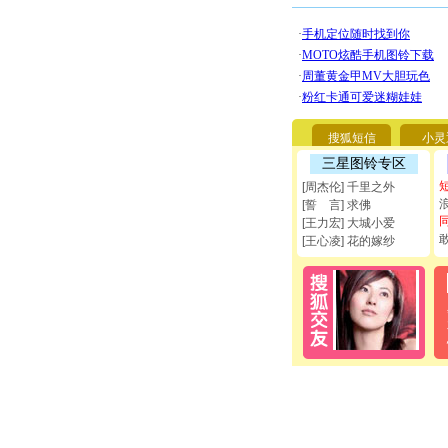
搜狐短信
小灵
三星图铃专区
[周杰伦] 千里之外
[誓 言] 求佛
[王力宏] 大城小爱
[王心凌] 花的嫁纱