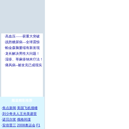
频道精彩推荐
·
焦点新闻
美国飞机撞楼
·
刘少奇夫人王光美逝世
·
诺贝尔奖
俄格间谍
·
安倍晋三
2008奥运会
F1