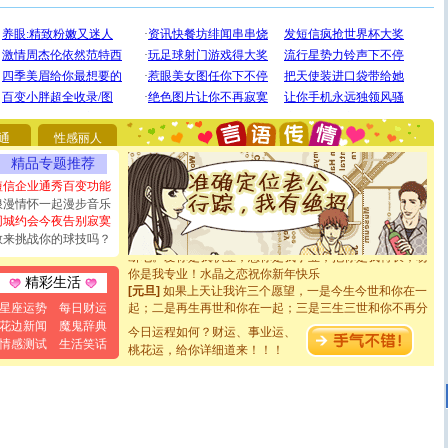
[圣诞节]
圣诞节到了，想想没什么送给你的，又不打算给
你太多，只有给你五千万：千万快乐！千万要健康！千万
要平安！千万要知足！千万不要忘记我！
通
性感丽人
[圣诞节]
不只这样的日子才会想起你,而是这样的日子才
能正大光明地骚扰你,告诉你,圣诞要快乐!新年要快乐!天天
精品专题推荐
都要快乐噢!
短信企业通秀百变功能
[圣诞节]
奉上一颗祝福的心,在这个特别的日子里,愿幸福,
浪漫情怀一起漫步音乐
如意,快乐,鲜花,一切美好的祝愿与你同在.圣诞快乐!
同城约会今夜告别寂寞
[元旦]
看到你我会触电；看不到你我要充电；没有你我会
敢来挑战你的球技吗？
断电。爱你是我职业，想你是我事业，抱你是我特长，吻
你是我专业！水晶之恋祝你新年快乐
[元旦]
如果上天让我许三个愿望，一是今生今世和你在一
精彩生活
起；二是再生再世和你在一起；三是三生三世和你不再分
星座运势
每日财运
离。水晶之恋祝你新年快乐
花边新闻
魔鬼辞典
[元旦]
当我狠下心扭头离去那一刻，你在我身后无助地哭
今日运程如何？财运、事业运、
情感测试
生活笑话
泣，这痛楚让我明白我多么爱你。我转身抱住你：这猪不
桃花运，给你详细道来！！！
卖了。水晶之恋祝你新年快乐。
[春节]
风柔雨润好月圆，半岛铁盒伴身边，每日尽显开心
颜！冬去春来似水如烟，劳碌人生需尽欢！听一曲轻歌，
道一声平安！新年吉祥万事如愿
[春节]
传说薰衣草有四片叶子：第一片叶子是信仰，第二