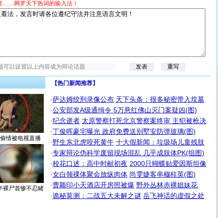
宴……网罗天下热词的输入法！
【热门新闻推荐】
·
萨达姆绞刑录像公布
天下头条：很多秘密带入坟墓
·
公安部发A级通缉令 5万悬红佛山灭门案疑凶(图)
·
纪念逝者
太原警察打死北京警察案终审 主犯被枪决
·
丁俊晖豪宅曝光 政府免费送别墅安防弹玻璃(图)
偷情被电视直播
·
野生东北虎咬死黄牛
十大假新闻：垃圾场儿童残肢
·
专家辩论伪科学废留现场混乱 几乎成肢体PK(组图)
·
校花口述：高中时献初夜
2000只蝴蝶贴爱因斯坦像
·
女白领祼体聚会放纵肉体
尚雯婕客串穆桂英(图)
·
曹颖印小天酒店开房照被爆
野外丛林赤裸姐妹花
半裸尸首惨不忍睹
·
诡秘莫测：二战五大未解之谜
岳飞神话的虚假之处