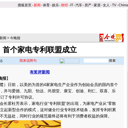
搜狐首页
-
新闻
-
体育
-
娱乐
-
财经
-
IT
-
汽车
-
房产
-
家居
-
女人
-
TV
-
Chin
新闻
>
今晚报
首个家电专利联盟成立
我来说两句
55
有奖评新闻
晚报
】
）日前，以美的为首的4家家电生产企业作为创始会员的国内首个
，并与爱德、九阳、怡达、尚朋堂、康宝、创迪、利仁、双喜、乐
签订了专利许可协议。
霍杜芳表示，家电行业“专利联盟”的出现，为家电产业从“零散
”树立起新型合作的模式，这对健全行业专利技术链条，发挥专利积累
不无益处，同时行业的规范最终还将有利于消费者权益的保障。