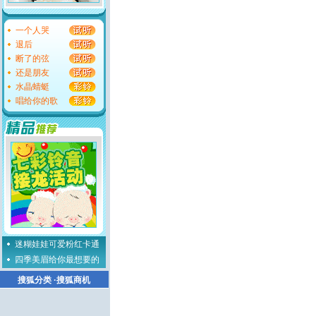
一个人哭
退后
断了的弦
还是朋友
水晶蜻蜓
唱给你的歌
迷糊娃娃可爱粉红卡通
四季美眉给你最想要的
搜狐分类
·
搜狐商机