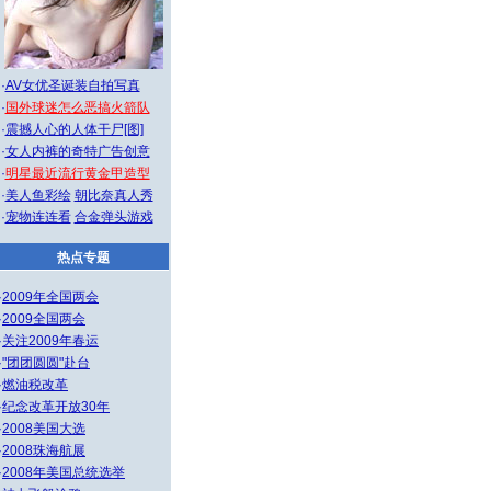
·
AV女优圣诞装自拍写真
·
国外球迷怎么恶搞火箭队
·
震撼人心的人体干尸[图]
·
女人内裤的奇特广告创意
·
明星最近流行黄金甲造型
·
美人鱼彩绘
朝比奈真人秀
·
宠物连连看
合金弹头游戏
热点专题
·
2009年全国两会
·
2009全国两会
·
关注2009年春运
·
"团团圆圆"赴台
·
燃油税改革
·
纪念改革开放30年
·
2008美国大选
·
2008珠海航展
·
2008年美国总统选举