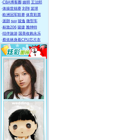
·
CBA博客圈
姚明
王治郅
·
体操世锦赛
刘翔
篮球
·
欧洲冠军联赛
体育彩票
·
派朗
suv
骏逸
微型车
·
标致206
骏捷
雅绅特
·
结伴旅游
国美收购永乐
·
蔡依林身着CPU芯片衣