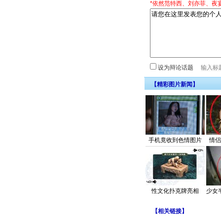
*依然范特西、刘亦菲、夜
设为辩论话题
【精彩图片新闻】
手机竟收到色情图片
情侣
性文化扑克牌亮相
少女
【
相关链接
】