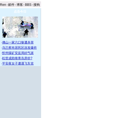
aRen
-
邮件
-
博客
-
BBS
-
搜狗
点击今日
·
佛山一家六口惨遭杀害
·
乌兰察布居民区连发爆炸
·
忻州煤矿安监局好气派
·
杜世成助推青岛房价?
·
平安夜女子遭遇飞车党