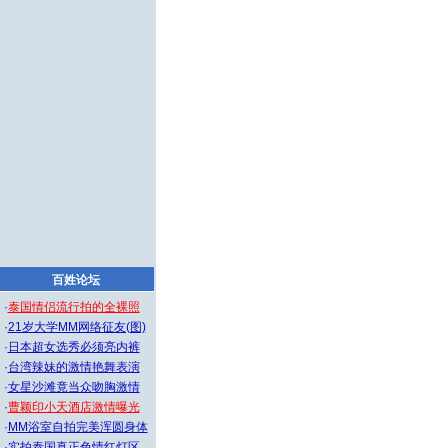
百姓论坛
·
泰国情侣流行拍的全裸照
·
21岁大学MM网络征友(图)
·
日本超女选秀必须亮内裤
·
台湾辣妹的激情艳舞表演
·
女星沙滩竟当众吻胸激情
·
曹颖印小天酒店激情曝光
·
MM浴室自拍完美浑圆身体
·
实拍泰国真正色情红灯区