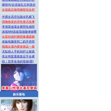
·
裸拼AV女优翁红日本脱光
·
女孩旅店偷情被暗拍全程
·
半裸女高空玩跳伞乳横飞
·
用胸推拿的异性泰式按摩
·
李倩蓉放荡全裸照性感照
·
游戏MM选拔现场随便碰臀
·
女星拍戏时胸部惨遭蹂躏
·
老板电脑里和二奶开房照
·
视频女屋内裸身挑逗一幕
·
无耻病人手机拍护士裙底
·
美女明星透视装近乎全裸
·
惊！世界各地的怪物(图)
娱乐基地