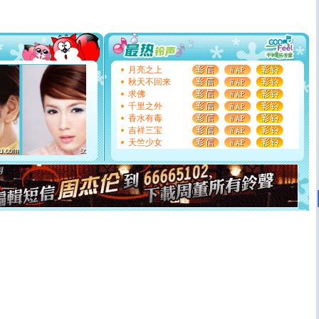
片叶子是希望，第三片叶子是爱情，第四片叶子是幸运。
送你一棵薰衣草，愿你新年快乐！
[圣诞节]
圣诞节到了，想想没什么送给你的，又不打算给
你太多，只有给你五千万：千万快乐！千万要健康！千万
要平安！千万要知足！千万不要忘记我！
[圣诞节]
不只这样的日子才会想起你,而是这样的日子才
月亮之上
能正大光明地骚扰你,告诉你,圣诞要快乐!新年要快乐!天天
秋天不回来
都要快乐噢!
求佛
[圣诞节]
奉上一颗祝福的心,在这个特别的日子里,愿幸福,
千里之外
如意,快乐,鲜花,一切美好的祝愿与你同在.圣诞快乐!
香水有毒
[元旦]
看到你我会触电；看不到你我要充电；没有你我会
吉祥三宝
断电。爱你是我职业，想你是我事业，抱你是我特长，吻
天竺少女
你是我专业！水晶之恋祝你新年快乐
[元旦]
如果上天让我许三个愿望，一是今生今世和你在一
起；二是再生再世和你在一起；三是三生三世和你不再分
离。水晶之恋祝你新年快乐
[元旦]
当我狠下心扭头离去那一刻，你在我身后无助地哭
泣，这痛楚让我明白我多么爱你。我转身抱住你：这猪不
卖了。水晶之恋祝你新年快乐。
[春节]
风柔雨润好月圆，半岛铁盒伴身边，每日尽显开心
颜！冬去春来似水如烟，劳碌人生需尽欢！听一曲轻歌，
道一声平安！新年吉祥万事如愿
[春节]
传说薰衣草有四片叶子：第一片叶子是信仰，第二
片叶子是希望，第三片叶子是爱情，第四片叶子是幸运。
送你一棵薰衣草，愿你新年快乐！