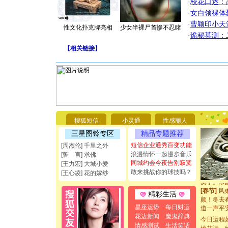
·
校花口述：
·
女白领祼体
·
曹颖印小天
性文化扑克牌亮相
少女半裸尸首惨不忍睹
·
诡秘莫测：
[圣诞节]
【
相关链接
】
你太多，
要平安！
[圣诞节]
能正大光明
都要快乐噢
[圣诞节]
如意,快乐
[元旦]
看
断电。爱
搜狐短信
小灵通
性感丽人
你是我专
三星图铃专区
精品专题推荐
[元旦]
如
起；二是
短信企业通秀百变功能
[周杰伦] 千里之外
离。水晶
浪漫情怀一起漫步音乐
[誓 言] 求佛
[元旦]
当
同城约会今夜告别寂寞
[王力宏] 大城小爱
泣，这痛
敢来挑战你的球技吗？
[王心凌] 花的嫁纱
卖了。水
[春节]
风
精彩生活
颜！冬去
道一声平
星座运势
每日财运
[春节]
传
花边新闻
魔鬼辞典
今日运程
片叶子是
情感测试
生活笑话