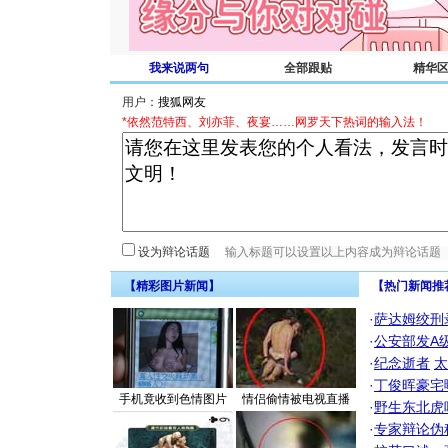
我来说两句
全部跟贴
精华
用户：
*依然范特西、刘亦菲、夜宴……网罗天下热词的输入法！
设为辩论话题
【精彩图片新闻】
【热门新闻推
·
萨达姆绞刑
·
公安部发A
·
纪念逝者
太
·
丁俊晖豪宅
手机竟收到色情图片
情侣偷情被电视直播
·
野生东北虎
·
专家辩论伪