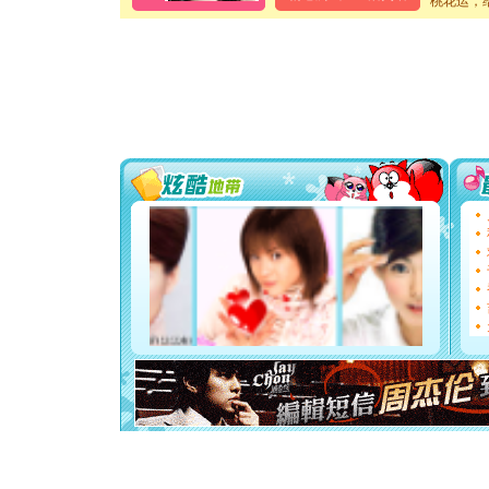
桃花运，
送你一棵
[圣诞节]
你太多，
要平安！
[圣诞节]
能正大光明
都要快乐噢
[圣诞节]
如意,快乐
[元旦]
看
断电。爱
你是我专
[元旦]
如
起；二是
离。水晶
[元旦]
当
泣，这痛
卖了。水
[春节]
风
颜！冬去
道一声平
[春节]
传
片叶子是
送你一棵