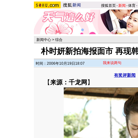
搜狐首页
-
新闻
-
体育
-
新闻中心
>
综合
朴时妍新拍海报面市 再现韩
我来说两句
时间：2006年10月19日18:07
有奖评新闻
【
来源：千龙网
】