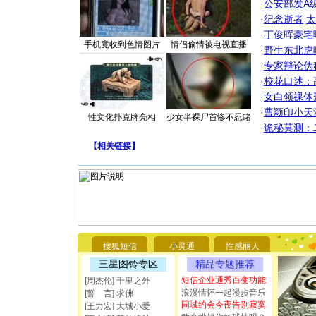
·
公安部发A
·
纪念逝者
太
·
丁俊晖豪宅
手机竟收到色情图片
情侣偷情被电视直播
·
野生东北虎
·
专家辩论伪
·
校花口述：
·
女白领祼体
·
曹颖印小天
性文化扑克牌亮相
少女半裸尸首惨不忍睹
·
诡秘莫测：
【
相关链接
】
[圣诞节]
你太多，
要平安！
搜狐短信
小灵通
性感丽人
[圣诞节]
能正大光明
三星图铃专区
精品专题推荐
都要快乐噢
短信企业通秀百变功能
[周杰伦] 千里之外
[圣诞节]
浪漫情怀一起漫步音乐
[誓 言] 求佛
如意,快乐
同城约会今夜告别寂寞
[王力宏] 大城小爱
[元旦]
看