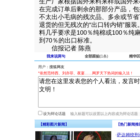
生产厂家根据国外来料来样或国外来
在完成订单后剩余的那部分产品，包
不太出小毛病的残次品、多余或节省
退货的但无残次的“出口转内销”服
料几乎要求是100％纯棉或100％
到70％的出口标准。
信报记者 陈燕
我来说两句
全部跟贴
(1条)
精华
用户：
*依然范特西、刘亦菲、夜宴……网罗天下热词的输入法！
设为辩论话题
【精彩图片新闻】
【热门新闻推
·
萨达姆绞刑