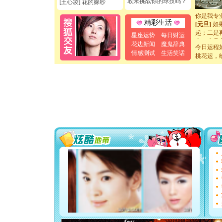
敢来挑战你的球技吗？
[王心凌] 花的嫁纱
断电。爱
你是我专
[元旦]
如
精彩生活
起；二是
星座运势
每日财运
离。水晶
花边新闻
魔鬼辞典
[元旦]
当
今日运程
情感测试
生活笑话
泣，这痛
桃花运，
卖了。水
[春节]
风
颜！冬去
道一声平
[春节]
传
片叶子是
送你一棵
[圣诞节]
你太多，
要平安！
[圣诞节]
能正大光明
都要快乐噢
[圣诞节]
如意,快乐
[元旦]
看
断电。爱
你是我专
[元旦]
如
起；二是