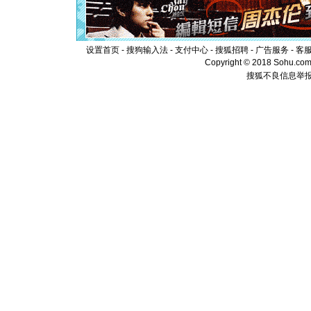
离。水晶
[元旦]
当
泣，这痛
卖了。水
设置首页
-
搜狗输入法
-
支付中心
-
搜狐招聘
-
广告服务
-
客
[春节]
风
Copyright © 2018 Sohu.com I
颜！冬去
搜狐不良信息举
道一声平
[春节]
传
片叶子是
送你一棵