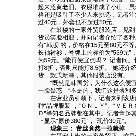
起来泛黄老旧。衣服堆成了小山，虽
格还是吸引了不少人来挑选，记者注
过40元，外套也不超过50元。
在鼓楼的一家外贸服装店，见到
货员笑脸相迎，并向记者介绍了各种
有“韩版”的，价格在15元至80元
长袖衬衫，号牌上的标价为“539元
为59元。“能再便宜点吗？”记者问
打8折，否则只能打8.5折。”她还
货，款式新潮，其他服装店没有。
“既然是韩国货，为什么这么便宜
一脸疑惑。“不是的，我们这是薄利多
在营业员引领下，记者来到该店
种“品牌服装”，“ＯＮＬＹ”、“ＶＥ
Ｄ”等知名品牌都在其中。记者拿起
上显示“原价380元”，“现价30元”。
现象三： 蕾丝竟然一拉就掉