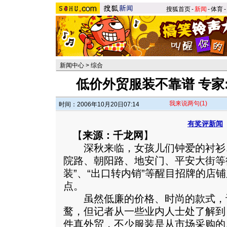
搜狐首页
-
新闻
-
体育
-
新闻中心
>
综合
低价外贸服装不靠谱 专家
我来说两句
(1)
时间：2006年10月20日07:14
有奖评新闻
【
来源：千龙网
】
深秋来临，女孩儿们钟爱的衬衫
院路、朝阳路、地安门、平安大街等
装”、“出口转内销”等醒目招牌的店
点。
虽然低廉的价格、时尚的款式，
鹜，但记者从一些业内人士处了解到
件真外贸，不少服装是从市场采购的