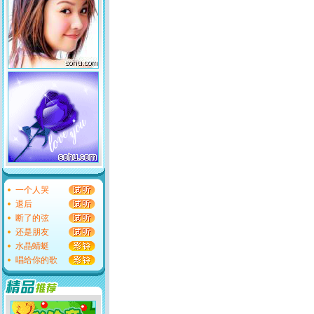
一个人哭
退后
断了的弦
还是朋友
水晶蜻蜓
唱给你的歌