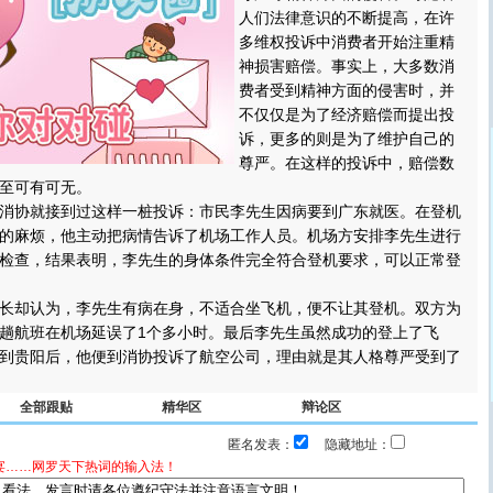
人们法律意识的不断提高，在许
多维权投诉中消费者开始注重精
神损害赔偿。事实上，大多数消
费者受到精神方面的侵害时，并
不仅仅是为了经济赔偿而提出投
诉，更多的则是为了维护自己的
尊严。在这样的投诉中，赔偿数
至可有可无。
协就接到过这样一桩投诉：市民李先生因病要到广东就医。在登机
的麻烦，他主动把病情告诉了机场工作人员。机场方安排李先生进行
检查，结果表明，李先生的身体条件完全符合登机要求，可以正常登
却认为，李先生有病在身，不适合坐飞机，便不让其登机。双方为
趟航班在机场延误了1个多小时。最后李先生虽然成功的登上了飞
到贵阳后，他便到消协投诉了航空公司，理由就是其人格尊严受到了
全部跟贴
精华区
辩论区
匿名发表：
隐藏地址：
宴……网罗天下热词的输入法！