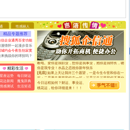
[圣诞节]
圣诞节到了，想想没什么送给你的，又不打算给
你太多，只有给你五千万：千万快乐！千万要健康！千万
要平安！千万要知足！千万不要忘记我！
通
性感丽人
[圣诞节]
不只这样的日子才会想起你,而是这样的日子才
精品专题推荐
能正大光明地骚扰你,告诉你,圣诞要快乐!新年要快乐!天天
短信企业通秀百变功能
都要快乐噢!
[圣诞节]
奉上一颗祝福的心,在这个特别的日子里,愿幸福,
浪漫情怀一起漫步音乐
如意,快乐,鲜花,一切美好的祝愿与你同在.圣诞快乐!
同城约会今夜告别寂寞
[元旦]
看到你我会触电；看不到你我要充电；没有你我会
敢来挑战你的球技吗？
断电。爱你是我职业，想你是我事业，抱你是我特长，吻
你是我专业！水晶之恋祝你新年快乐
精彩生活
[元旦]
如果上天让我许三个愿望，一是今生今世和你在一
起；二是再生再世和你在一起；三是三生三世和你不再分
星座运势
每日财运
离。水晶之恋祝你新年快乐
花边新闻
魔鬼辞典
今日运程如何？财运、事业运、
[元旦]
当我狠下心扭头离去那一刻，你在我身后无助地哭
情感测试
生活笑话
桃花运，给你详细道来！！！
泣，这痛楚让我明白我多么爱你。我转身抱住你：这猪不
卖了。水晶之恋祝你新年快乐。
[春节]
风柔雨润好月圆，半岛铁盒伴身边，每日尽显开心
颜！冬去春来似水如烟，劳碌人生需尽欢！听一曲轻歌，
道一声平安！新年吉祥万事如愿
[春节]
传说薰衣草有四片叶子：第一片叶子是信仰，第二
片叶子是希望，第三片叶子是爱情，第四片叶子是幸运。
送你一棵薰衣草，愿你新年快乐！
[圣诞节]
圣诞节到了，想想没什么送给你的，又不打算给