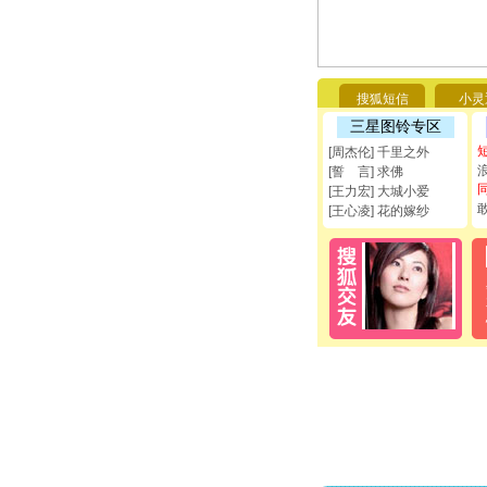
搜狐短信
小灵
三星图铃专区
[周杰伦] 千里之外
[誓 言] 求佛
[王力宏] 大城小爱
[王心凌] 花的嫁纱