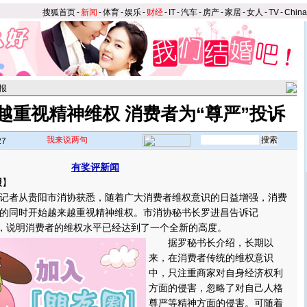
搜狐首页
-
新闻
-
体育
-
娱乐
-
财经
-
IT
-
汽车
-
房产
-
家居
-
女人
-
TV
-
Chin
报
越重视精神维权 消费者为“尊严”投诉
我来说两句
27
有奖评新闻
报
】
者从贵阳市消协获悉，随着广大消费者维权意识的日益增强，消费
的同时开始越来越重视精神维权。市消协秘书长罗进昌告诉记
现，说明消费者的维权水平已经达到了一个全新的高度。
据罗秘书长介绍，长期以
来，在消费者传统的维权意识
中，只注重商家对自身经济权利
方面的侵害，忽略了对自己人格
尊严等精神方面的侵害。可随着