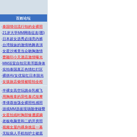
百姓论坛
·
泰国情侣流行拍的全裸照
·
21岁大学MM网络征友(图)
·
日本超女选秀必须亮内裤
·
台湾辣妹的激情艳舞表演
·
女星沙滩竟当众吻胸激情
·
曹颖印小天酒店激情曝光
·
MM浴室自拍完美浑圆身体
·
实拍泰国真正色情红灯区
·
裸拼AV女优翁红日本脱光
·
女孩旅店偷情被暗拍全程
·
半裸女高空玩跳伞乳横飞
·
用胸推拿的异性泰式按摩
·
李倩蓉放荡全裸照性感照
·
游戏MM选拔现场随便碰臀
·
女星拍戏时胸部惨遭蹂躏
·
老板电脑里和二奶开房照
·
视频女屋内裸身挑逗一幕
·
无耻病人手机拍护士裙底