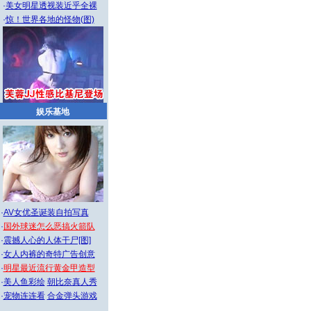
·
美女明星透视装近乎全裸
·
惊！世界各地的怪物(图)
娱乐基地
·
AV女优圣诞装自拍写真
·
国外球迷怎么恶搞火箭队
·
震撼人心的人体干尸[图]
·
女人内裤的奇特广告创意
·
明星最近流行黄金甲造型
·
美人鱼彩绘
朝比奈真人秀
·
宠物连连看
合金弹头游戏