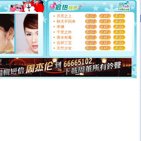
你太多，只有给你五千万：千万快乐！千万要健康！千万
要平安！千万要知足！千万不要忘记我！
[圣诞节]
不只这样的日子才会想起你,而是这样的日子才
月亮之上
能正大光明地骚扰你,告诉你,圣诞要快乐!新年要快乐!天天
秋天不回来
都要快乐噢!
求佛
[圣诞节]
奉上一颗祝福的心,在这个特别的日子里,愿幸福,
千里之外
如意,快乐,鲜花,一切美好的祝愿与你同在.圣诞快乐!
香水有毒
[元旦]
看到你我会触电；看不到你我要充电；没有你我会
吉祥三宝
断电。爱你是我职业，想你是我事业，抱你是我特长，吻
天竺少女
你是我专业！水晶之恋祝你新年快乐
[元旦]
如果上天让我许三个愿望，一是今生今世和你在一
起；二是再生再世和你在一起；三是三生三世和你不再分
离。水晶之恋祝你新年快乐
[元旦]
当我狠下心扭头离去那一刻，你在我身后无助地哭
泣，这痛楚让我明白我多么爱你。我转身抱住你：这猪不
卖了。水晶之恋祝你新年快乐。
[春节]
风柔雨润好月圆，半岛铁盒伴身边，每日尽显开心
颜！冬去春来似水如烟，劳碌人生需尽欢！听一曲轻歌，
道一声平安！新年吉祥万事如愿
[春节]
传说薰衣草有四片叶子：第一片叶子是信仰，第二
片叶子是希望，第三片叶子是爱情，第四片叶子是幸运。
送你一棵薰衣草，愿你新年快乐！