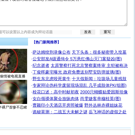
【热门新闻推荐】
·
萨达姆绞刑录像公布
天下头条：很多秘密带入坟墓
·
公安部发A级通缉令 5万悬红佛山灭门案疑凶(图)
·
纪念逝者
太原警察打死北京警察案终审 主犯被枪决
·
丁俊晖豪宅曝光 政府免费送别墅安防弹玻璃(图)
偷情被电视直播
·
野生东北虎咬死黄牛
十大假新闻：垃圾场儿童残肢
·
专家辩论伪科学废留现场混乱 几乎成肢体PK(组图)
·
校花口述：高中时献初夜
2000只蝴蝶贴爱因斯坦像
·
女白领祼体聚会放纵肉体
尚雯婕客串穆桂英(图)
·
曹颖印小天酒店开房照被爆
野外丛林赤裸姐妹花
半裸尸首惨不忍睹
·
诡秘莫测：二战五大未解之谜
岳飞神话的虚假之处