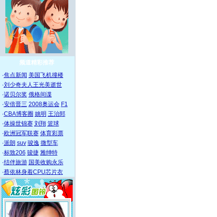
频道精彩推荐
·
焦点新闻
美国飞机撞楼
·
刘少奇夫人王光美逝世
·
诺贝尔奖
俄格间谍
·
安倍晋三
2008奥运会
F1
·
CBA博客圈
姚明
王治郅
·
体操世锦赛
刘翔
篮球
·
欧洲冠军联赛
体育彩票
·
派朗
suv
骏逸
微型车
·
标致206
骏捷
雅绅特
·
结伴旅游
国美收购永乐
·
蔡依林身着CPU芯片衣