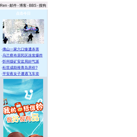
aRen
-
邮件
-
博客
-
BBS
-
搜狗
点击今日
·
佛山一家六口惨遭杀害
·
乌兰察布居民区连发爆炸
·
忻州煤矿安监局好气派
·
杜世成助推青岛房价?
·
平安夜女子遭遇飞车党