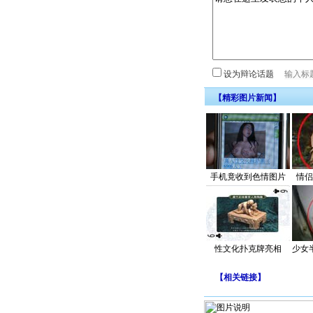
设为辩论话题
【精彩图片新闻】
手机竟收到色情图片
情侣
性文化扑克牌亮相
少女
【
相关链接
】