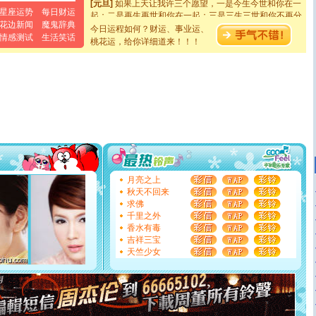
起；二是再生再世和你在一起；三是三生三世和你不再分
星座运势
每日财运
离。水晶之恋祝你新年快乐
花边新闻
魔鬼辞典
今日运程如何？财运、事业运、
[元旦]
当我狠下心扭头离去那一刻，你在我身后无助地哭
情感测试
生活笑话
桃花运，给你详细道来！！！
泣，这痛楚让我明白我多么爱你。我转身抱住你：这猪不
卖了。水晶之恋祝你新年快乐。
[春节]
风柔雨润好月圆，半岛铁盒伴身边，每日尽显开心
颜！冬去春来似水如烟，劳碌人生需尽欢！听一曲轻歌，
道一声平安！新年吉祥万事如愿
[春节]
传说薰衣草有四片叶子：第一片叶子是信仰，第二
片叶子是希望，第三片叶子是爱情，第四片叶子是幸运。
送你一棵薰衣草，愿你新年快乐！
[圣诞节]
圣诞节到了，想想没什么送给你的，又不打算给
你太多，只有给你五千万：千万快乐！千万要健康！千万
要平安！千万要知足！千万不要忘记我！
[圣诞节]
不只这样的日子才会想起你,而是这样的日子才
月亮之上
能正大光明地骚扰你,告诉你,圣诞要快乐!新年要快乐!天天
秋天不回来
都要快乐噢!
求佛
[圣诞节]
奉上一颗祝福的心,在这个特别的日子里,愿幸福,
千里之外
如意,快乐,鲜花,一切美好的祝愿与你同在.圣诞快乐!
香水有毒
[元旦]
看到你我会触电；看不到你我要充电；没有你我会
吉祥三宝
断电。爱你是我职业，想你是我事业，抱你是我特长，吻
天竺少女
你是我专业！水晶之恋祝你新年快乐
[元旦]
如果上天让我许三个愿望，一是今生今世和你在一
起；二是再生再世和你在一起；三是三生三世和你不再分
离。水晶之恋祝你新年快乐
[元旦]
当我狠下心扭头离去那一刻，你在我身后无助地哭