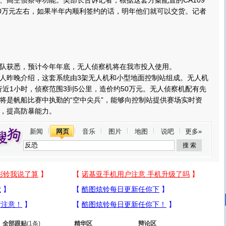
、高空侦察等功能。吴部长告诉记者，根据这套方案配置的CA109
00万元左右，如果半年内顺利签约的话，明年他们就可以交货。记者
获悉，预计今年年底，无人侦察机将在我市投入使用。
昨晚介绍，这套系统由3架无人机和小型地面控制站组成。无人机
行近1小时，侦察范围3到5公里，造价约50万元。无人侦察机配有先
将是帆船比赛中执勤的“空中尖兵”，能够向控制站提供赛场实时资
，提高防暴能力。
新闻
网页
音乐
图片
地图
说吧
更多»
全部跟贴
(1条)
精华区
辩论区