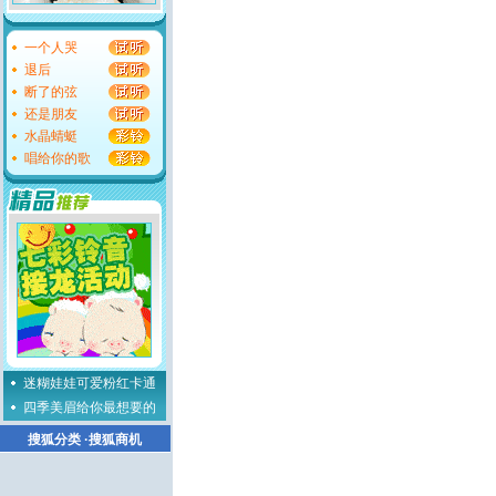
一个人哭
退后
断了的弦
还是朋友
水晶蜻蜓
唱给你的歌
迷糊娃娃可爱粉红卡通
四季美眉给你最想要的
搜狐分类
·
搜狐商机