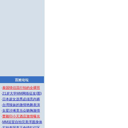
百姓论坛
·
泰国情侣流行拍的全裸照
·
21岁大学MM网络征友(图)
·
日本超女选秀必须亮内裤
·
台湾辣妹的激情艳舞表演
·
女星沙滩竟当众吻胸激情
·
曹颖印小天酒店激情曝光
·
MM浴室自拍完美浑圆身体
·
实拍泰国真正色情红灯区