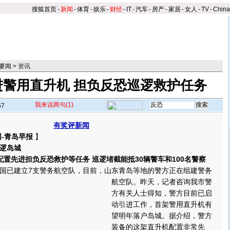
搜狐首页
-
新闻
-
体育
-
娱乐
-
财经
-
IT
-
汽车
-
房产
-
家居
-
女人
-
TV
-
Chin
要闻
>
资讯
进警用直升机 担负反恐巡逻救护任务
我来说两句
(1)
57
有奖评新闻
-青岛早报
】
逻岛城
 配置先进担负反恐救护等任务 巡逻堵截能抵30辆警车和100名警察
已建立7支警务航空队，目前，山东青岛等地的警方正在组建警务
航空队。
昨天，记者咨询我市警
方有关人士得知，警方目前已启
动引进工作，首架警用直升机有
望明年落户岛城。据介绍，警方
装备的这架直升机配置非常先