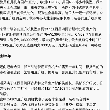
直升机有国产“直九”、欧洲EC-135、美国R22等多种类型，我市
关人士介绍说，由于相关方案正在审批，所以不方便透露具体机型，
机应该是目前最先进的，配置也会非常高。这位人士还告诉记者，今
警用直升机的合同，我市将参考北京的选购机型，装备的直升机价格
。
警方装备的直升机机型有两种：江西昌河阿古斯特公司生产的
大利阿古斯特威斯特兰公司生产的AW139型直升机。CAl09型直升机从
组装，造价约为3000万元，最大起飞重量3吨，最大航速每小时272
139型直升机每架造价约为7000万元，最大起飞重量6.4吨，可搭载
接触半年
向记者透露，我市引进警用直升机大约需要一年时间。根据目前的
市有望引进第一架警用直升机。据介绍，警用直升机落户我市后，将
采访了江西昌河阿古斯特公司生产部的吴部长。吴部长介绍说，公
方接触了半年时间，已经初步制定了CA109直升机的配置方案，目
阶段。
CA109直升机的机载电子设备非常先进，装有高音喇叭、
、红外线设备、综合飞行导航系统等设备，具备空中指挥、卫星定