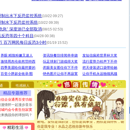
研制出水下反恐监控系统
(10/22 09:27)
研制水下反恐监控系统
(10/22 09:39)
危急” 深度游已全部取消
(08/15 02:53)
括反恐等四十个科目
(04/28 00:38)
万 百万网民每日反恐3小时
(01/19 15:52)
[圣诞节]
圣诞节到了，想想没什么送给你的，又不打算给
你太多，只有给你五千万：千万快乐！千万要健康！千万
要平安！千万要知足！千万不要忘记我！
通
性感丽人
[圣诞节]
不只这样的日子才会想起你,而是这样的日子才
精品专题推荐
能正大光明地骚扰你,告诉你,圣诞要快乐!新年要快乐!天天
都要快乐噢!
短信企业通秀百变功能
[圣诞节]
奉上一颗祝福的心,在这个特别的日子里,愿幸福,
浪漫情怀一起漫步音乐
如意,快乐,鲜花,一切美好的祝愿与你同在.圣诞快乐!
同城约会今夜告别寂寞
[元旦]
看到你我会触电；看不到你我要充电；没有你我会
敢来挑战你的球技吗？
断电。爱你是我职业，想你是我事业，抱你是我特长，吻
你是我专业！水晶之恋祝你新年快乐
精彩生活
[元旦]
如果上天让我许三个愿望，一是今生今世和你在一