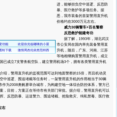
进，能够担负空中巡逻、反恐防
暴、医疗救护等多项任务。据
悉，我市装备的首架警用直升机
价格约在3000万元左右。
威力30辆警车+百名警察
反恐救护能建奇功
据了解，1993年，湖北武汉
市公安局在国内率先装备警用直
升机，随后，广东、河南、江苏
等地相继购置警用直升机，成立
国已成立7支警务航空队，建立警用机场3个，拥有各类警用直升机
绍，警用直升机的监视范围可达到地面警察的15倍，而且机动灵
空中巡逻、围追堵截等任务时，一架警用直升机的作用相当于30辆
我市作为2008奥帆赛举办城市，为构建空地一体综合防控体系，警方已
案，目前，方案正在等待市有关部门审批。据介绍，警用直升机可以
挥、反恐防暴、运送警力、围追堵截、抢险救灾、缉私禁毒、医疗救
左右