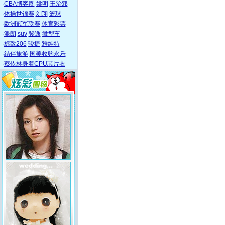
·
CBA博客圈
姚明
王治郅
·
体操世锦赛
刘翔
篮球
·
欧洲冠军联赛
体育彩票
·
派朗
suv
骏逸
微型车
·
标致206
骏捷
雅绅特
·
结伴旅游
国美收购永乐
·
蔡依林身着CPU芯片衣