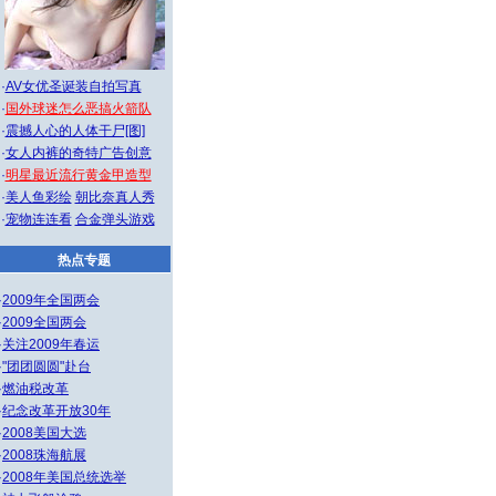
·
AV女优圣诞装自拍写真
·
国外球迷怎么恶搞火箭队
·
震撼人心的人体干尸[图]
·
女人内裤的奇特广告创意
·
明星最近流行黄金甲造型
·
美人鱼彩绘
朝比奈真人秀
·
宠物连连看
合金弹头游戏
热点专题
·
2009年全国两会
·
2009全国两会
·
关注2009年春运
·
"团团圆圆"赴台
·
燃油税改革
·
纪念改革开放30年
·
2008美国大选
·
2008珠海航展
·
2008年美国总统选举