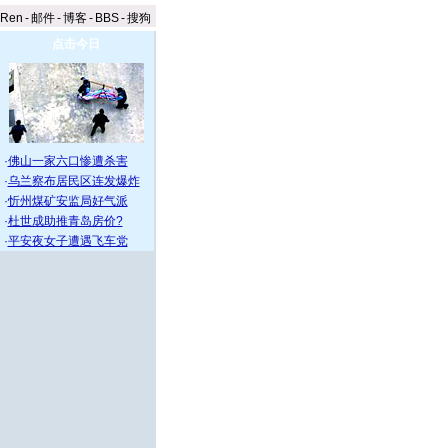
aRen
-
邮件
-
博客
-
BBS
-
搜狗
点击今日
·
佛山一家六口惨遭杀害
·
乌兰察布居民区连发爆炸
·
忻州煤矿安监局好气派
·
杜世成助推青岛房价?
·
平安夜女子遭遇飞车党