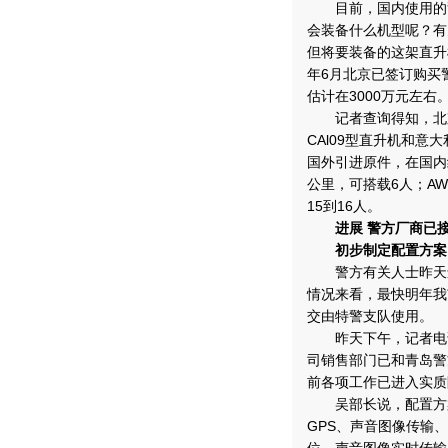
目前，国内使用的警用
会装备什么机型呢？有
但将要装备的这架直升
年6月北京已签订购买
估计在3000万元左右
记者查询得知，北京
CAl09型直升机和意
国外引进原件，在国内
公里，可搭载6人；AW
15到16人。
进展 警方厂商已
初步制定配置方案
警方有关人士昨天还
情况来看，最快明年我
交由特警支队使用。
昨天下午，记者电话
司销售部门已和青岛警
前各项工作已进入实质
吴部长说，配置方案中
GPS、声音图像传输