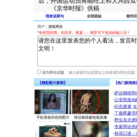
后，外国运动员将能吃上和大兴西瓜
《京华时报》供稿
我来说两句
全部跟贴
精华
用户：
*依然范特西、刘亦菲、夜宴……网罗天下热词的输入法！
设为辩论话题
【精彩图片新闻】
【热门新闻推
·
萨达姆绞刑
·
公安部发A
·
纪念逝者
太
·
丁俊晖豪宅
手机竟收到色情图片
情侣偷情被电视直播
·
野生东北虎
·
专家辩论伪
·
校花口述：