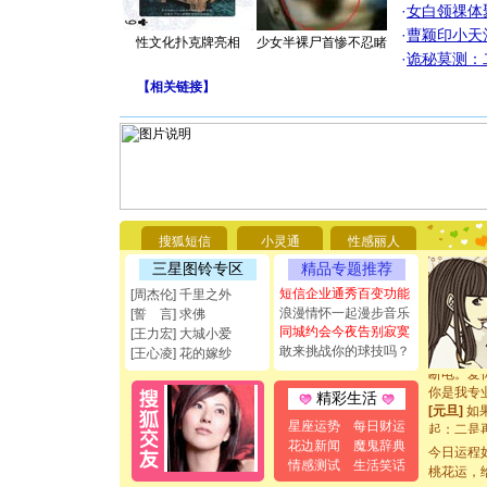
·
女白领祼体
·
曹颖印小天
性文化扑克牌亮相
少女半裸尸首惨不忍睹
·
诡秘莫测：
【
相关链接
】
[圣诞节]
你太多，
要平安！
搜狐短信
小灵通
性感丽人
[圣诞节]
三星图铃专区
精品专题推荐
能正大光明
都要快乐噢
短信企业通秀百变功能
[周杰伦] 千里之外
[圣诞节]
浪漫情怀一起漫步音乐
[誓 言] 求佛
如意,快乐
同城约会今夜告别寂寞
[王力宏] 大城小爱
[元旦]
看
敢来挑战你的球技吗？
[王心凌] 花的嫁纱
断电。爱
你是我专
精彩生活
[元旦]
如
起；二是
星座运势
每日财运
离。水晶
花边新闻
魔鬼辞典
今日运程
[元旦]
当
情感测试
生活笑话
桃花运，
泣，这痛