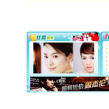
卖了。水
[春节]
风
颜！冬去
道一声平
[春节]
传
片叶子是
送你一棵
[圣诞节]
你太多，
要平安！
[圣诞节]
能正大光明
都要快乐噢
[圣诞节]
如意,快乐
[元旦]
看
断电。爱
你是我专
[元旦]
如
起；二是
离。水晶
[元旦]
当
泣，这痛
卖了。水
[春节]
风
颜！冬去