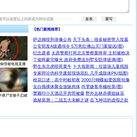
【热门新闻推荐】
·
萨达姆绞刑录像公布
天下头条：很多秘密带入坟墓
·
公安部发A级通缉令 5万悬红佛山灭门案疑凶(图)
·
纪念逝者
太原警察打死北京警察案终审 主犯被枪决
·
丁俊晖豪宅曝光 政府免费送别墅安防弹玻璃(图)
偷情被电视直播
·
野生东北虎咬死黄牛
十大假新闻：垃圾场儿童残肢
·
专家辩论伪科学废留现场混乱 几乎成肢体PK(组图)
·
校花口述：高中时献初夜
2000只蝴蝶贴爱因斯坦像
·
女白领祼体聚会放纵肉体
尚雯婕客串穆桂英(图)
·
曹颖印小天酒店开房照被爆
野外丛林赤裸姐妹花
半裸尸首惨不忍睹
·
诡秘莫测：二战五大未解之谜
岳飞神话的虚假之处
[圣诞节]
圣诞节到了，想想没什么送给你的，又不打算给