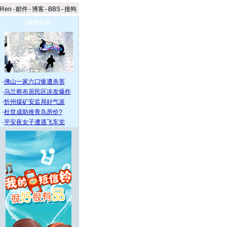
aRen
-
邮件
-
博客
-
BBS
-
搜狗
点击今日
·
佛山一家六口惨遭杀害
·
乌兰察布居民区连发爆炸
·
忻州煤矿安监局好气派
·
杜世成助推青岛房价?
·
平安夜女子遭遇飞车党