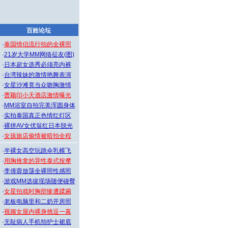
百姓论坛
·
泰国情侣流行拍的全裸照
·
21岁大学MM网络征友(图)
·
日本超女选秀必须亮内裤
·
台湾辣妹的激情艳舞表演
·
女星沙滩竟当众吻胸激情
·
曹颖印小天酒店激情曝光
·
MM浴室自拍完美浑圆身体
·
实拍泰国真正色情红灯区
·
裸拼AV女优翁红日本脱光
·
女孩旅店偷情被暗拍全程
·
半裸女高空玩跳伞乳横飞
·
用胸推拿的异性泰式按摩
·
李倩蓉放荡全裸照性感照
·
游戏MM选拔现场随便碰臀
·
女星拍戏时胸部惨遭蹂躏
·
老板电脑里和二奶开房照
·
视频女屋内裸身挑逗一幕
·
无耻病人手机拍护士裙底