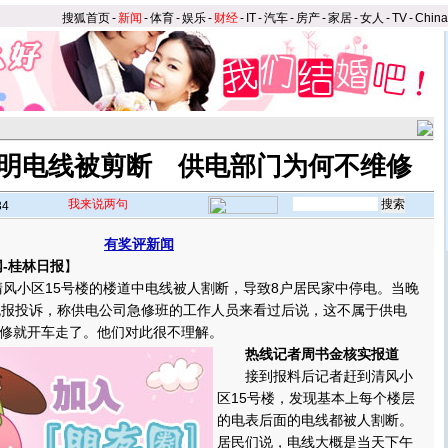
搜狐首页
-
新闻
-
体育
-
娱乐
-
财经
-
IT
-
汽车
-
房产
-
家居
-
女人
-
TV
-
Chin
明电线被剪断 供电部门为何不维修
我来说两句
34
有奖评新闻
-桂林日报
】
风小区15号楼的楼道中电线被人割断，导致8户居民家中停电。当晚
晚报投诉，称供电公司急修班的工作人员来看过后说，这不属于供电
修就开车走了。他们对此很不理解。
热线记者周书金核实报道
接到报料后记者赶到清风小
区15号楼，发现基本上每个楼层
的电表后面的电线都被人割断。
居民们说，电线大概是当天下午