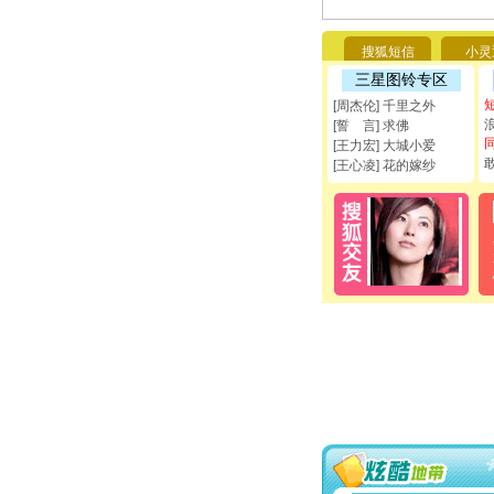
搜狐短信
小灵
三星图铃专区
[周杰伦] 千里之外
[誓 言] 求佛
[王力宏] 大城小爱
[王心凌] 花的嫁纱