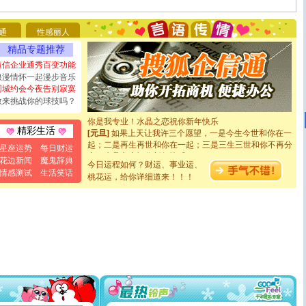
你太多，只有给你五千万：千万快乐！千万要健康！千万
要平安！千万要知足！千万不要忘记我！
通
性感丽人
[圣诞节]
不只这样的日子才会想起你,而是这样的日子才
能正大光明地骚扰你,告诉你,圣诞要快乐!新年要快乐!天天
精品专题推荐
都要快乐噢!
短信企业通秀百变功能
[圣诞节]
奉上一颗祝福的心,在这个特别的日子里,愿幸福,
浪漫情怀一起漫步音乐
如意,快乐,鲜花,一切美好的祝愿与你同在.圣诞快乐!
同城约会今夜告别寂寞
[元旦]
看到你我会触电；看不到你我要充电；没有你我会
敢来挑战你的球技吗？
断电。爱你是我职业，想你是我事业，抱你是我特长，吻
你是我专业！水晶之恋祝你新年快乐
[元旦]
如果上天让我许三个愿望，一是今生今世和你在一
精彩生活
起；二是再生再世和你在一起；三是三生三世和你不再分
星座运势
每日财运
离。水晶之恋祝你新年快乐
花边新闻
魔鬼辞典
[元旦]
当我狠下心扭头离去那一刻，你在我身后无助地哭
今日运程如何？财运、事业运、
情感测试
生活笑话
泣，这痛楚让我明白我多么爱你。我转身抱住你：这猪不
桃花运，给你详细道来！！！
卖了。水晶之恋祝你新年快乐。
[春节]
风柔雨润好月圆，半岛铁盒伴身边，每日尽显开心
颜！冬去春来似水如烟，劳碌人生需尽欢！听一曲轻歌，
道一声平安！新年吉祥万事如愿
[春节]
传说薰衣草有四片叶子：第一片叶子是信仰，第二
片叶子是希望，第三片叶子是爱情，第四片叶子是幸运。
送你一棵薰衣草，愿你新年快乐！
[圣诞节]
圣诞节到了，想想没什么送给你的，又不打算给
你太多，只有给你五千万：千万快乐！千万要健康！千万
要平安！千万要知足！千万不要忘记我！
[圣诞节]
不只这样的日子才会想起你,而是这样的日子才