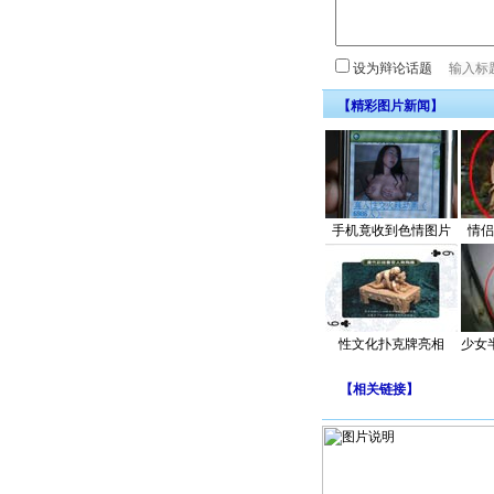
设为辩论话题
【精彩图片新闻】
手机竟收到色情图片
情侣
性文化扑克牌亮相
少女
【
相关链接
】