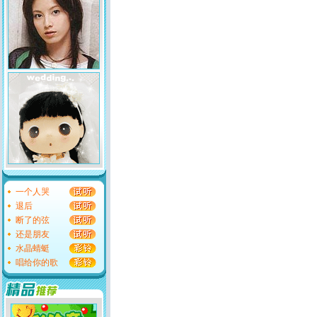
一个人哭
退后
断了的弦
还是朋友
水晶蜻蜓
唱给你的歌