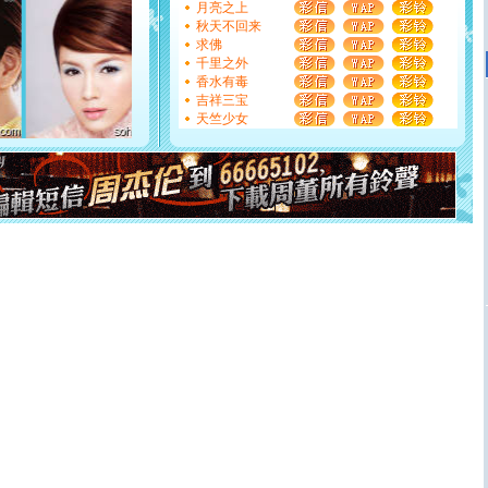
月亮之上
能正大光明地骚扰你,告诉你,圣诞要快乐!新年要快乐!天天
秋天不回来
都要快乐噢!
求佛
[圣诞节]
奉上一颗祝福的心,在这个特别的日子里,愿幸福,
千里之外
如意,快乐,鲜花,一切美好的祝愿与你同在.圣诞快乐!
香水有毒
[元旦]
看到你我会触电；看不到你我要充电；没有你我会
吉祥三宝
断电。爱你是我职业，想你是我事业，抱你是我特长，吻
天竺少女
你是我专业！水晶之恋祝你新年快乐
[元旦]
如果上天让我许三个愿望，一是今生今世和你在一
起；二是再生再世和你在一起；三是三生三世和你不再分
离。水晶之恋祝你新年快乐
[元旦]
当我狠下心扭头离去那一刻，你在我身后无助地哭
泣，这痛楚让我明白我多么爱你。我转身抱住你：这猪不
卖了。水晶之恋祝你新年快乐。
[春节]
风柔雨润好月圆，半岛铁盒伴身边，每日尽显开心
颜！冬去春来似水如烟，劳碌人生需尽欢！听一曲轻歌，
道一声平安！新年吉祥万事如愿
[春节]
传说薰衣草有四片叶子：第一片叶子是信仰，第二
片叶子是希望，第三片叶子是爱情，第四片叶子是幸运。
送你一棵薰衣草，愿你新年快乐！