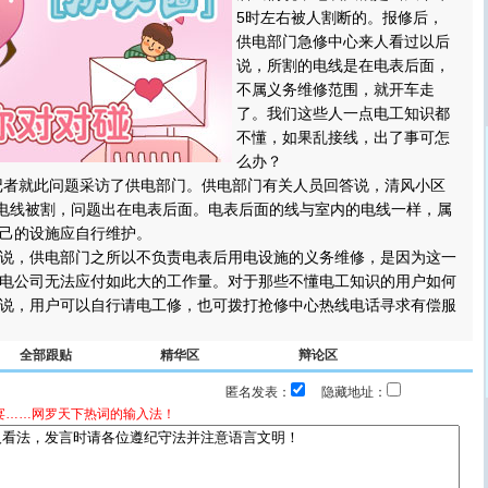
5时左右被人割断的。报修后，
供电部门急修中心来人看过以后
说，所割的电线是在电表后面，
不属义务维修范围，就开车走
了。我们这些人一点电工知识都
不懂，如果乱接线，出了事可怎
么办？
记者就此问题采访了供电部门。供电部门有关人员回答说，清风小区
的电线被割，问题出在电表后面。电表后面的线与室内的电线一样，属
己的设施应自行维护。
，供电部门之所以不负责电表后用电设施的义务维修，是因为这一
电公司无法应付如此大的工作量。对于那些不懂电工知识的用户如何
说，用户可以自行请电工修，也可拨打抢修中心热线电话寻求有偿服
全部跟贴
精华区
辩论区
匿名发表：
隐藏地址：
宴……网罗天下热词的输入法！