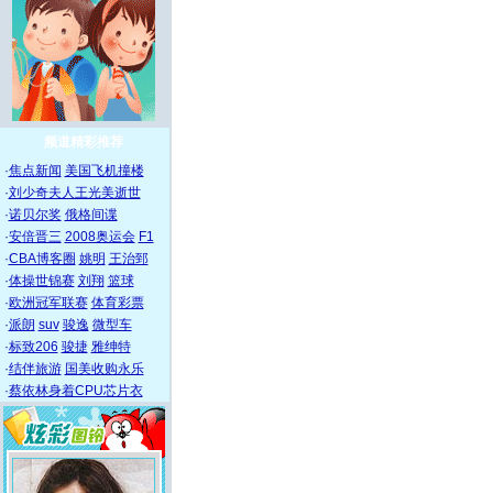
频道精彩推荐
·
焦点新闻
美国飞机撞楼
·
刘少奇夫人王光美逝世
·
诺贝尔奖
俄格间谍
·
安倍晋三
2008奥运会
F1
·
CBA博客圈
姚明
王治郅
·
体操世锦赛
刘翔
篮球
·
欧洲冠军联赛
体育彩票
·
派朗
suv
骏逸
微型车
·
标致206
骏捷
雅绅特
·
结伴旅游
国美收购永乐
·
蔡依林身着CPU芯片衣