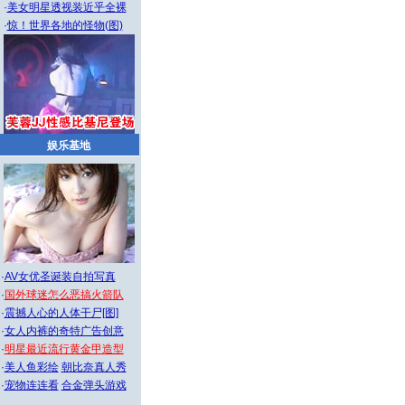
·
美女明星透视装近乎全裸
·
惊！世界各地的怪物(图)
娱乐基地
·
AV女优圣诞装自拍写真
·
国外球迷怎么恶搞火箭队
·
震撼人心的人体干尸[图]
·
女人内裤的奇特广告创意
·
明星最近流行黄金甲造型
·
美人鱼彩绘
朝比奈真人秀
·
宠物连连看
合金弹头游戏