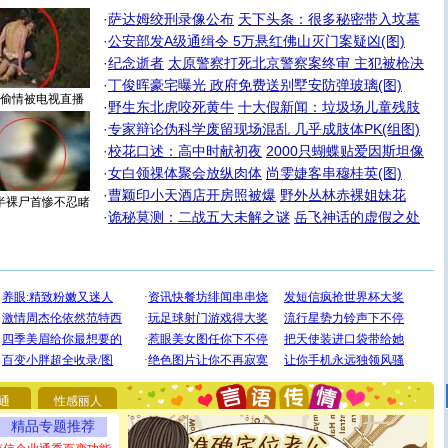
·
萨达姆绞刑录像公布
天下头条：很多秘密带入坟墓
·
公安部发A级通缉令 5万悬红佛山灭门案疑凶(图)
·
纪念逝者
太原警察打死北京警察案终审 主犯被枪决
·
丁俊晖豪宅曝光 政府免费送别墅安防弹玻璃(图)
偷情被电视直播
·
野生东北虎咬死黄牛
十大假新闻：垃圾场儿童残肢
·
专家辩论伪科学废留现场混乱 几乎成肢体PK(组图)
·
校花口述：高中时献初夜
2000只蝴蝶贴爱因斯坦像
·
女白领祼体聚会放纵肉体
尚雯婕客串穆桂英(图)
·
曹颖印小天酒店开房照被爆
野外丛林赤裸姐妹花
半裸尸首惨不忍睹
·
诡秘莫测：二战五大未解之谜
岳飞神话的虚假之处
[圣诞节]
圣诞节到了，想想没什么送给你的，又不打算给
你太多，只有给你五千万：千万快乐！千万要健康！千万
要平安！千万要知足！千万不要忘记我！
通
性感丽人
[圣诞节]
不只这样的日子才会想起你,而是这样的日子才
精品专题推荐
能正大光明地骚扰你,告诉你,圣诞要快乐!新年要快乐!天天
都要快乐噢!