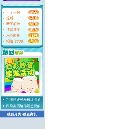
一个人哭
退后
断了的弦
还是朋友
水晶蜻蜓
唱给你的歌
迷糊娃娃可爱粉红卡通
四季美眉给你最想要的
搜狐分类
·
搜狐商机