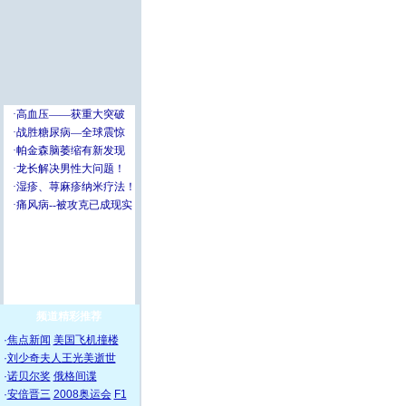
频道精彩推荐
·
焦点新闻
美国飞机撞楼
·
刘少奇夫人王光美逝世
·
诺贝尔奖
俄格间谍
·
安倍晋三
2008奥运会
F1