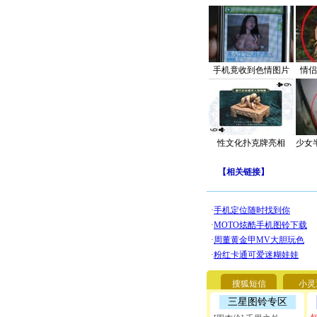
手机竟收到色情图片
情侣
性文化扑克牌亮相
少女
【
相关链接
】
搜狐短信
小灵
三星图铃专区