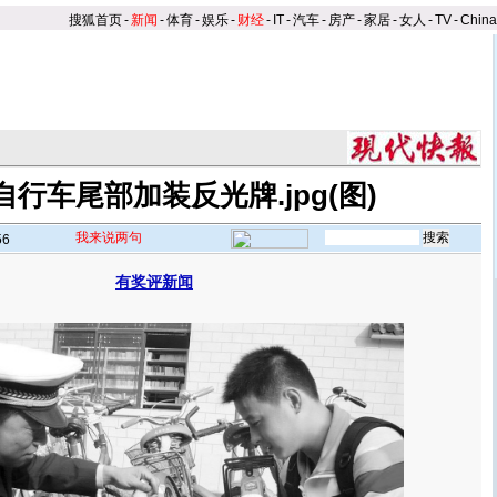
搜狐首页
-
新闻
-
体育
-
娱乐
-
财经
-
IT
-
汽车
-
房产
-
家居
-
女人
-
TV
-
Chin
自行车尾部加装反光牌.jpg(图)
我来说两句
56
有奖评新闻
】