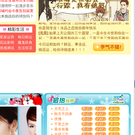
短信企业通秀百变功能
[圣诞节]
奉上一颗祝福的心,在这个特别的日子里,愿幸福,
浪漫情怀一起漫步音乐
如意,快乐,鲜花,一切美好的祝愿与你同在.圣诞快乐!
同城约会今夜告别寂寞
[元旦]
看到你我会触电；看不到你我要充电；没有你我会
敢来挑战你的球技吗？
断电。爱你是我职业，想你是我事业，抱你是我特长，吻
你是我专业！水晶之恋祝你新年快乐
精彩生活
[元旦]
如果上天让我许三个愿望，一是今生今世和你在一
起；二是再生再世和你在一起；三是三生三世和你不再分
星座运势
每日财运
离。水晶之恋祝你新年快乐
花边新闻
魔鬼辞典
今日运程如何？财运、事业运、
[元旦]
当我狠下心扭头离去那一刻，你在我身后无助地哭
情感测试
生活笑话
桃花运，给你详细道来！！！
泣，这痛楚让我明白我多么爱你。我转身抱住你：这猪不
卖了。水晶之恋祝你新年快乐。
[春节]
风柔雨润好月圆，半岛铁盒伴身边，每日尽显开心
颜！冬去春来似水如烟，劳碌人生需尽欢！听一曲轻歌，
道一声平安！新年吉祥万事如愿
[春节]
传说薰衣草有四片叶子：第一片叶子是信仰，第二
片叶子是希望，第三片叶子是爱情，第四片叶子是幸运。
送你一棵薰衣草，愿你新年快乐！
[圣诞节]
圣诞节到了，想想没什么送给你的，又不打算给
你太多，只有给你五千万：千万快乐！千万要健康！千万
要平安！千万要知足！千万不要忘记我！
[圣诞节]
不只这样的日子才会想起你,而是这样的日子才
月亮之上
能正大光明地骚扰你,告诉你,圣诞要快乐!新年要快乐!天天
秋天不回来
都要快乐噢!
求佛
[圣诞节]
奉上一颗祝福的心,在这个特别的日子里,愿幸福,
千里之外
如意,快乐,鲜花,一切美好的祝愿与你同在.圣诞快乐!
香水有毒
[元旦]
看到你我会触电；看不到你我要充电；没有你我会
吉祥三宝