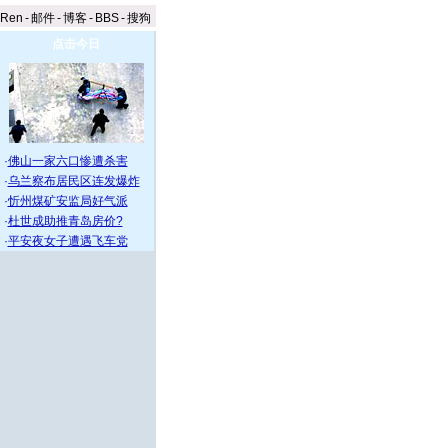
aRen
-
邮件
-
博客
-
BBS
-
搜狗
点击今日
·
佛山一家六口惨遭杀害
·
乌兰察布居民区连发爆炸
·
忻州煤矿安监局好气派
·
杜世成助推青岛房价?
·
平安夜女子遭遇飞车党