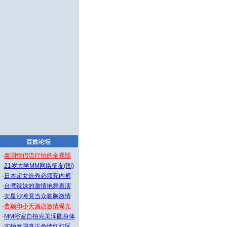
百姓论坛
·
泰国情侣流行拍的全裸照
·
21岁大学MM网络征友(图)
·
日本超女选秀必须亮内裤
·
台湾辣妹的激情艳舞表演
·
女星沙滩竟当众吻胸激情
·
曹颖印小天酒店激情曝光
·
MM浴室自拍完美浑圆身体
·
实拍泰国真正色情红灯区