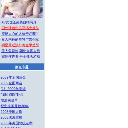
·
AV女优圣诞装自拍写真
·
国外球迷怎么恶搞火箭队
·
震撼人心的人体干尸[图]
·
女人内裤的奇特广告创意
·
明星最近流行黄金甲造型
·
美人鱼彩绘
朝比奈真人秀
·
宠物连连看
合金弹头游戏
热点专题
·
2009年全国两会
·
2009全国两会
·
关注2009年春运
·
"团团圆圆"赴台
·
燃油税改革
·
纪念改革开放30年
·
2008美国大选
·
2008珠海航展
·
2008年美国总统选举