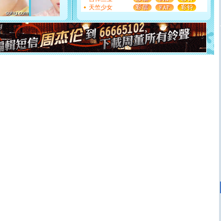
断电。爱你是我职业，想你是我事业，抱你是我特长，吻
天竺少女
你是我专业！水晶之恋祝你新年快乐
[元旦]
如果上天让我许三个愿望，一是今生今世和你在一
起；二是再生再世和你在一起；三是三生三世和你不再分
离。水晶之恋祝你新年快乐
[元旦]
当我狠下心扭头离去那一刻，你在我身后无助地哭
泣，这痛楚让我明白我多么爱你。我转身抱住你：这猪不
卖了。水晶之恋祝你新年快乐。
[春节]
风柔雨润好月圆，半岛铁盒伴身边，每日尽显开心
颜！冬去春来似水如烟，劳碌人生需尽欢！听一曲轻歌，
道一声平安！新年吉祥万事如愿
[春节]
传说薰衣草有四片叶子：第一片叶子是信仰，第二
片叶子是希望，第三片叶子是爱情，第四片叶子是幸运。
送你一棵薰衣草，愿你新年快乐！