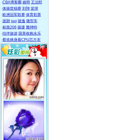
·
CBA博客圈
姚明
王治郅
·
体操世锦赛
刘翔
篮球
·
欧洲冠军联赛
体育彩票
·
派朗
suv
骏逸
微型车
·
标致206
骏捷
雅绅特
·
结伴旅游
国美收购永乐
·
蔡依林身着CPU芯片衣