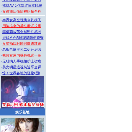
·
裸拼AV女优翁红日本脱光
·
女孩旅店偷情被暗拍全程
·
半裸女高空玩跳伞乳横飞
·
用胸推拿的异性泰式按摩
·
李倩蓉放荡全裸照性感照
·
游戏MM选拔现场随便碰臀
·
女星拍戏时胸部惨遭蹂躏
·
老板电脑里和二奶开房照
·
视频女屋内裸身挑逗一幕
·
无耻病人手机拍护士裙底
·
美女明星透视装近乎全裸
·
惊！世界各地的怪物(图)
娱乐基地