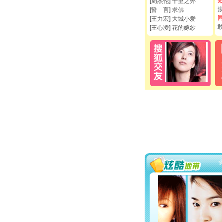
[周杰伦] 千里之外
[誓 言] 求佛
[王力宏] 大城小爱
[王心凌] 花的嫁纱