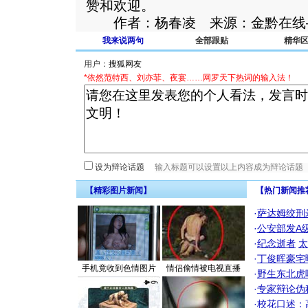
赞和欢迎。
作者：杨春凌 来源：金黔在线
我来说两句
全部跟贴
精华
用户：
*依然范特西、刘亦菲、夜宴……网罗天下热词的输入法！
设为辩论话题
【精彩图片新闻】
【热门新闻推
·
萨达姆绞刑
·
公安部发A
·
纪念逝者
太
·
丁俊晖豪宅
手机竟收到色情图片
情侣偷情被电视直播
·
野生东北虎
·
专家辩论伪
·
校花口述：