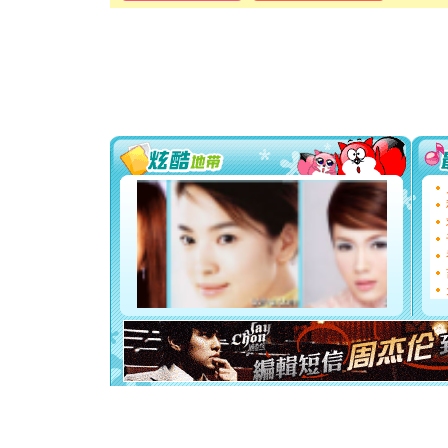
卖了。水
[春节]
风
颜！冬去
道一声平
[春节]
传
片叶子是
送你一棵
[圣诞节]
你太多，
要平安！
[圣诞节]
能正大光明
都要快乐噢
[圣诞节]
如意,快乐
[元旦]
看
断电。爱
你是我专
[元旦]
如
起；二是
离。水晶
[元旦]
当
泣，这痛
卖了。水
[春节]
风
颜！冬去