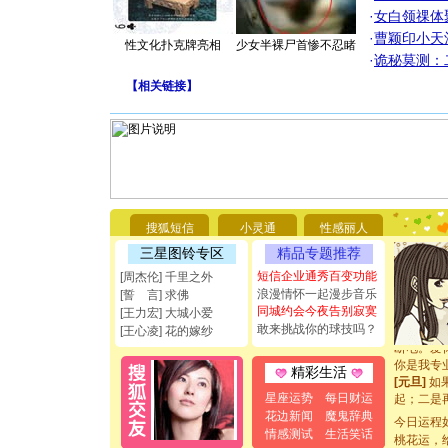
·
女白领祼体
·
曹颖印小天
性文化扑克牌亮相
少女半裸尸首惨不忍睹
·
诡秘莫测：
【
相关链接
】
[圣诞节]
你太多，
要平安！
搜狐短信
小灵通
性感丽人
[圣诞节]
三星图铃专区
精品专题推荐
能正大光明
都要快乐噢
短信企业通秀百变功能
[周杰伦] 千里之外
[圣诞节]
浪漫情怀一起漫步音乐
[誓 言] 求佛
如意,快乐
同城约会今夜告别寂寞
[王力宏] 大城小爱
[元旦]
看
敢来挑战你的球技吗？
[王心凌] 花的嫁纱
断电。爱
你是我专
精彩生活
[元旦]
如
起；二是
星座运势
每日财运
离。水晶
花边新闻
魔鬼辞典
今日运程
[元旦]
当
情感测试
生活笑话
桃花运，
泣，这痛