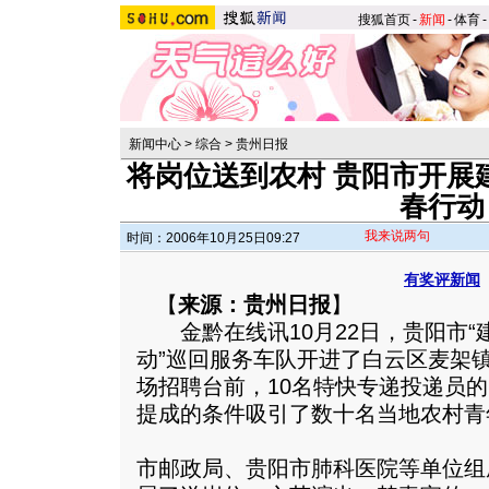
搜狐首页
-
新闻
-
体育
-
新闻中心
>
综合
>
贵州日报
将岗位送到农村 贵阳市开展
春行动
我来说两句
时间：2006年10月25日09:27
有奖评新闻
【
来源：贵州日报
】
金黔在线讯10月22日，贵阳市“
动”巡回服务车队开进了白云区麦架
场招聘台前，10名特快专递投递员的
提成的条件吸引了数十名当地农村青
市邮政局、贵阳市肺科医院等单位组